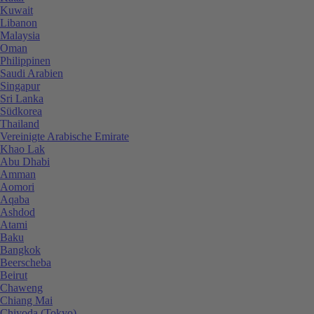
Kuwait
Libanon
Malaysia
Oman
Philippinen
Saudi Arabien
Singapur
Sri Lanka
Südkorea
Thailand
Vereinigte Arabische Emirate
Khao Lak
Abu Dhabi
Amman
Aomori
Aqaba
Ashdod
Atami
Baku
Bangkok
Beerscheba
Beirut
Chaweng
Chiang Mai
Chiyoda (Tokyo)