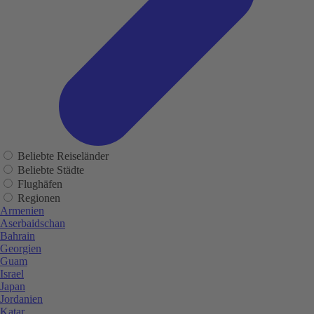
Beliebte Reiseländer
Beliebte Städte
Flughäfen
Regionen
Armenien
Aserbaidschan
Bahrain
Georgien
Guam
Israel
Japan
Jordanien
Katar