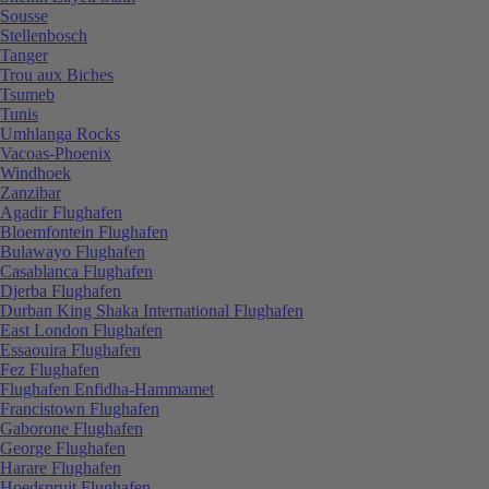
Sousse
Stellenbosch
Tanger
Trou aux Biches
Tsumeb
Tunis
Umhlanga Rocks
Vacoas-Phoenix
Windhoek
Zanzibar
Agadir Flughafen
Bloemfontein Flughafen
Bulawayo Flughafen
Casablanca Flughafen
Djerba Flughafen
Durban King Shaka International Flughafen
East London Flughafen
Essaouira Flughafen
Fez Flughafen
Flughafen Enfidha-Hammamet
Francistown Flughafen
Gaborone Flughafen
George Flughafen
Harare Flughafen
Hoedspruit Flughafen