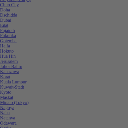
Chuo City
Doha
Dschidda
Dubai
Eilat
Fujairah
Fukuoka
Gotemba
Haifa
Hokuto
Hua Hin
Jerusalem
Johor Bahru
Kanazawa
Korat
Kuala Lumpur
Kuwait-Stadt
Kyoto
Maskat
Minato (Tokyo)
Nagoya
Naha
Natanya
Odawara