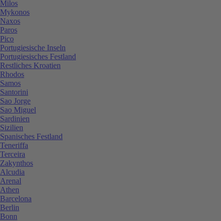
Milos
Mykonos
Naxos
Paros
Pico
Portugiesische Inseln
Portugiesisches Festland
Restliches Kroatien
Rhodos
Samos
Santorini
Sao Jorge
Sao Miguel
Sardinien
Sizilien
Spanisches Festland
Teneriffa
Terceira
Zakynthos
Alcudia
Arenal
Athen
Barcelona
Berlin
Bonn