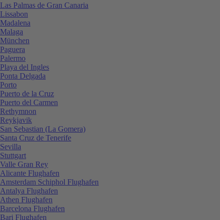
Las Palmas de Gran Canaria
Lissabon
Madalena
Malaga
München
Paguera
Palermo
Playa del Ingles
Ponta Delgada
Porto
Puerto de la Cruz
Puerto del Carmen
Rethymnon
Reykjavik
San Sebastian (La Gomera)
Santa Cruz de Tenerife
Sevilla
Stuttgart
Valle Gran Rey
Alicante Flughafen
Amsterdam Schiphol Flughafen
Antalya Flughafen
Athen Flughafen
Barcelona Flughafen
Bari Flughafen