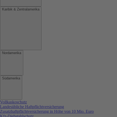
Karibik & Zentralamerika
Nordamerika
Südamerika
Vollkaskoschutz
Landesübliche Haftpflichtversicherung
Zusatzhaftpflichtversicherung in Höhe von 10 Mio. Euro
Kfz-Diebstahlschutz