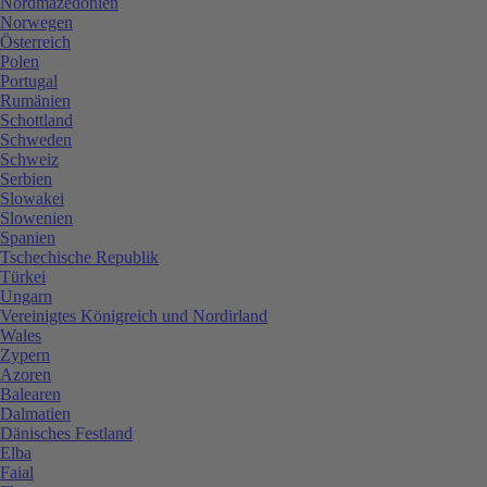
Nordmazedonien
Norwegen
Österreich
Polen
Portugal
Rumänien
Schottland
Schweden
Schweiz
Serbien
Slowakei
Slowenien
Spanien
Tschechische Republik
Türkei
Ungarn
Vereinigtes Königreich und Nordirland
Wales
Zypern
Azoren
Balearen
Dalmatien
Dänisches Festland
Elba
Faial