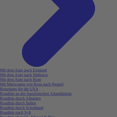
Mit dem Auto nach England
Mit dem Auto nach Mallorca
Mit dem Auto nach Rom
Mit Mietwagen von Rom nach Neapel
Reisetipps für die USA
Roadtrip an der französischen Atlantikküste
Roadtrip durch Albanien
Roadtrip durch Italien
Roadtrip durch Schottland
Roadtrip nach Sylt