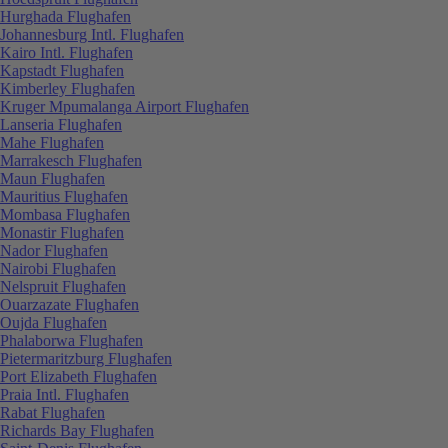
Hurghada Flughafen
Johannesburg Intl. Flughafen
Kairo Intl. Flughafen
Kapstadt Flughafen
Kimberley Flughafen
Kruger Mpumalanga Airport Flughafen
Lanseria Flughafen
Mahe Flughafen
Marrakesch Flughafen
Maun Flughafen
Mauritius Flughafen
Mombasa Flughafen
Monastir Flughafen
Nador Flughafen
Nairobi Flughafen
Nelspruit Flughafen
Ouarzazate Flughafen
Oujda Flughafen
Phalaborwa Flughafen
Pietermaritzburg Flughafen
Port Elizabeth Flughafen
Praia Intl. Flughafen
Rabat Flughafen
Richards Bay Flughafen