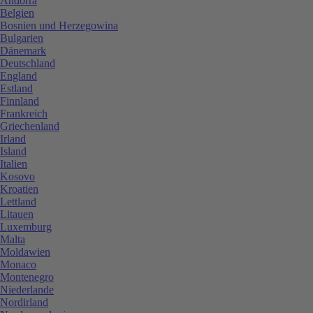
Andorra
Belgien
Bosnien und Herzegowina
Bulgarien
Dänemark
Deutschland
England
Estland
Finnland
Frankreich
Griechenland
Irland
Island
Italien
Kosovo
Kroatien
Lettland
Litauen
Luxemburg
Malta
Moldawien
Monaco
Montenegro
Niederlande
Nordirland