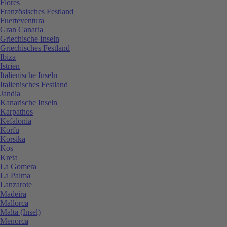
Flores
Französisches Festland
Fuerteventura
Gran Canaria
Griechische Inseln
Griechisches Festland
Ibiza
Istrien
Italienische Inseln
Italienisches Festland
Jandia
Kanarische Inseln
Karpathos
Kefalonia
Korfu
Korsika
Kos
Kreta
La Gomera
La Palma
Lanzarote
Madeira
Mallorca
Malta (Insel)
Menorca