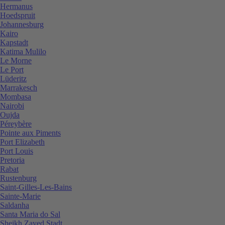
Hermanus
Hoedspruit
Johannesburg
Kairo
Kapstadt
Katima Mulilo
Le Morne
Le Port
Lüderitz
Marrakesch
Mombasa
Nairobi
Oujda
Péreybère
Pointe aux Piments
Port Elizabeth
Port Louis
Pretoria
Rabat
Rustenburg
Saint-Gilles-Les-Bains
Sainte-Marie
Saldanha
Santa Maria do Sal
Sheikh Zayed Stadt