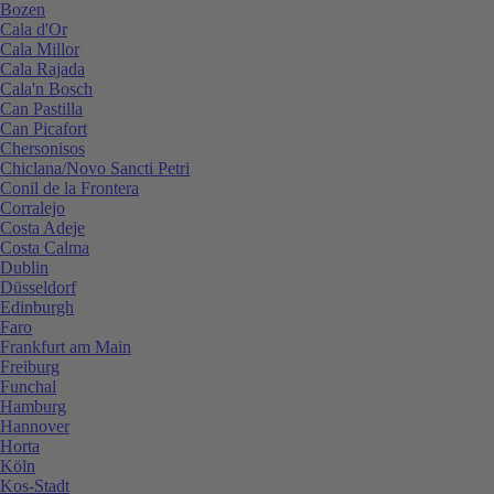
Bozen
Cala d'Or
Cala Millor
Cala Rajada
Cala'n Bosch
Can Pastilla
Can Picafort
Chersonisos
Chiclana/Novo Sancti Petri
Conil de la Frontera
Corralejo
Costa Adeje
Costa Calma
Dublin
Düsseldorf
Edinburgh
Faro
Frankfurt am Main
Freiburg
Funchal
Hamburg
Hannover
Horta
Köln
Kos-Stadt