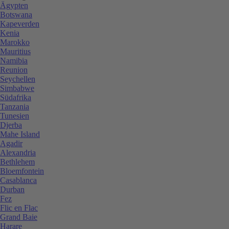
Ägypten
Botswana
Kapeverden
Kenia
Marokko
Mauritius
Namibia
Reunion
Seychellen
Simbabwe
Südafrika
Tanzania
Tunesien
Djerba
Mahe Island
Agadir
Alexandria
Bethlehem
Bloemfontein
Casablanca
Durban
Fez
Flic en Flac
Grand Baie
Harare