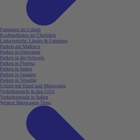
Fahrangst im Urlaub
Kraftstoffarten im Überblick
Linksverkehr: Länder & Fahrtipps
Parken auf Mallorca
Parken in Dänemark
Parken in der Schweiz
Parken in Florenz
Parken in Italien
Parken in Spanien
Parken in Venedig
Urlaub mit Hund und Mietwagen
Verkehrsregeln in den USA
Verkehrsregeln in Italien
Weitere Mietwagen-Tipps