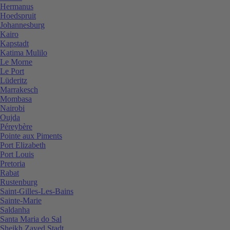
Hermanus
Hoedspruit
Johannesburg
Kairo
Kapstadt
Katima Mulilo
Le Morne
Le Port
Lüderitz
Marrakesch
Mombasa
Nairobi
Oujda
Péreybère
Pointe aux Piments
Port Elizabeth
Port Louis
Pretoria
Rabat
Rustenburg
Saint-Gilles-Les-Bains
Sainte-Marie
Saldanha
Santa Maria do Sal
Sheikh Zayed Stadt