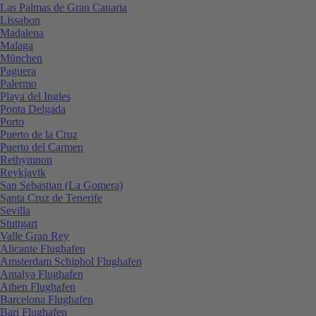
Las Palmas de Gran Canaria
Lissabon
Madalena
Malaga
München
Paguera
Palermo
Playa del Ingles
Ponta Delgada
Porto
Puerto de la Cruz
Puerto del Carmen
Rethymnon
Reykjavik
San Sebastian (La Gomera)
Santa Cruz de Tenerife
Sevilla
Stuttgart
Valle Gran Rey
Alicante Flughafen
Amsterdam Schiphol Flughafen
Antalya Flughafen
Athen Flughafen
Barcelona Flughafen
Bari Flughafen