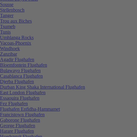
Sousse
Stellenbosch
Tanger
Trou aux Biches
Tsumeb
Tunis
Umhlanga Rocks
Vacoas-Phoenix
Windhoek
Zanzibar
Agadir Flughafen
Bloemfontein Flughafen
Bulawayo Flughafen
Casablanca Flughafen
Djerba Flughafen
Durban King Shaka International Flughafen
East London Flughafen
Essaouira Flughafen
Fez Flughafen
Flughafen Enfidha-Hammamet
Francistown Flughafen
Gaborone Flughafen
George Flughafen
Harare Flughafen
Hoedspruit Flughafen