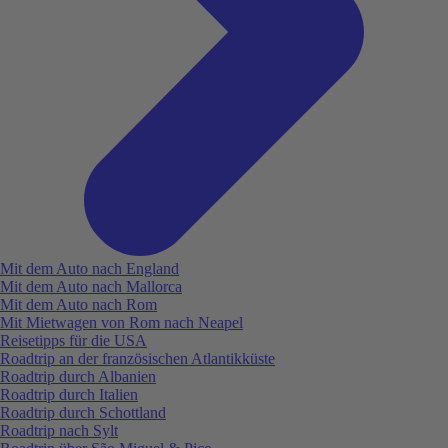
Mit dem Auto nach England
Mit dem Auto nach Mallorca
Mit dem Auto nach Rom
Mit Mietwagen von Rom nach Neapel
Reisetipps für die USA
Roadtrip an der französischen Atlantikküste
Roadtrip durch Albanien
Roadtrip durch Italien
Roadtrip durch Schottland
Roadtrip nach Sylt