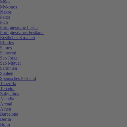
Milos
Mykonos
Naxos
Paros
Pico
Portugiesische Inseln
Portugiesisches Festland
Restliches Kroatien
Rhodos
Samos
Santorini
Sao Jorge
Sao Miguel
Sardinien
Sizilien
Spanisches Festland
Teneriffa
Terceira
Zakynthos
Alcudia
Arenal
Athen
Barcelona
Berlin
Bonn