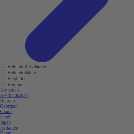
Beliebte Reiseländer
Beliebte Städte
Flughäfen
Regionen
Armenien
Aserbaidschan
Bahrain
Georgien
Guam
Israel
Japan
Jordanien
Katar