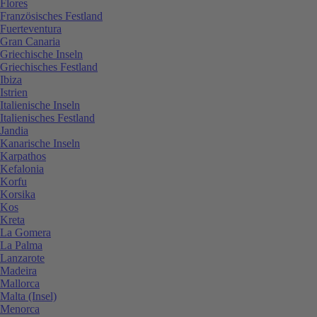
Flores
Französisches Festland
Fuerteventura
Gran Canaria
Griechische Inseln
Griechisches Festland
Ibiza
Istrien
Italienische Inseln
Italienisches Festland
Jandia
Kanarische Inseln
Karpathos
Kefalonia
Korfu
Korsika
Kos
Kreta
La Gomera
La Palma
Lanzarote
Madeira
Mallorca
Malta (Insel)
Menorca