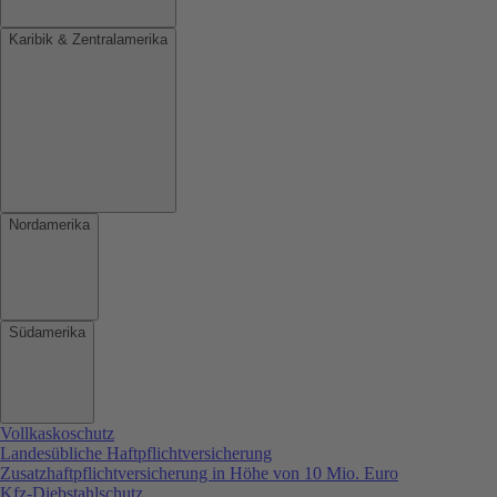
Karibik & Zentralamerika
Nordamerika
Südamerika
Vollkaskoschutz
Landesübliche Haftpflichtversicherung
Zusatzhaftpflichtversicherung in Höhe von 10 Mio. Euro
Kfz-Diebstahlschutz