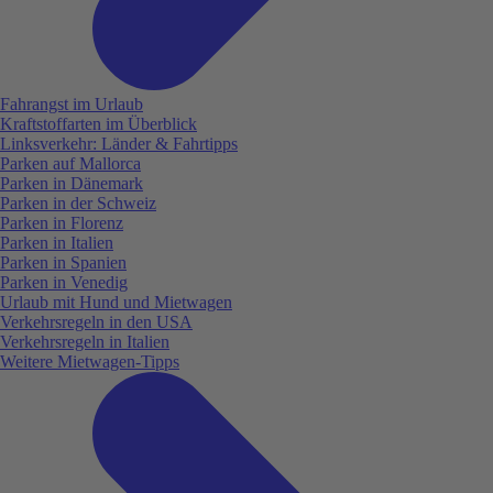
Fahrangst im Urlaub
Kraftstoffarten im Überblick
Linksverkehr: Länder & Fahrtipps
Parken auf Mallorca
Parken in Dänemark
Parken in der Schweiz
Parken in Florenz
Parken in Italien
Parken in Spanien
Parken in Venedig
Urlaub mit Hund und Mietwagen
Verkehrsregeln in den USA
Verkehrsregeln in Italien
Weitere Mietwagen-Tipps