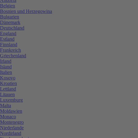
Andorra
Belgien
Bosnien und Herzegowina
Bulgarien
Dänemark
Deutschland
England
Estland
Finnland
Frankreich
Griechenland
Irland
Island
Italien
Kosovo
Kroatien
Lettland
Litauen
Luxemburg
Malta
Moldawien
Monaco
Montenegro
Niederlande
Nordirland