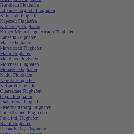
Hurghada Flughafen
Johannesburg Intl. Flughafen
Kairo Intl. Flughafen
Kapstadt Flughafen
Kimberley Flughafen
Kruger Mpumalanga Airport Flughafen
Lanseria Flughafen
Mahe Flughafen
Marrakesch Flughafen
Maun Flughafen
Mauritius Flughafen
Mombasa Flughafen
Monastir Flughafen
Nador Flughafen
Nairobi Flughafen
Nelspruit Flughafen
Ouarzazate Flughafen
Oujda Flughafen
Phalaborwa Flughafen
Pietermaritzburg Flughafen
Port Elizabeth Flughafen
Praia Intl. Flughafen
Rabat Flughafen
Richards Bay Flughafen