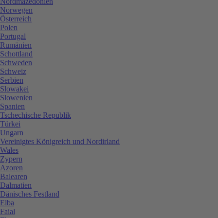
Nordmazedonien
Norwegen
Österreich
Polen
Portugal
Rumänien
Schottland
Schweden
Schweiz
Serbien
Slowakei
Slowenien
Spanien
Tschechische Republik
Türkei
Ungarn
Vereinigtes Königreich und Nordirland
Wales
Zypern
Azoren
Balearen
Dalmatien
Dänisches Festland
Elba
Faial