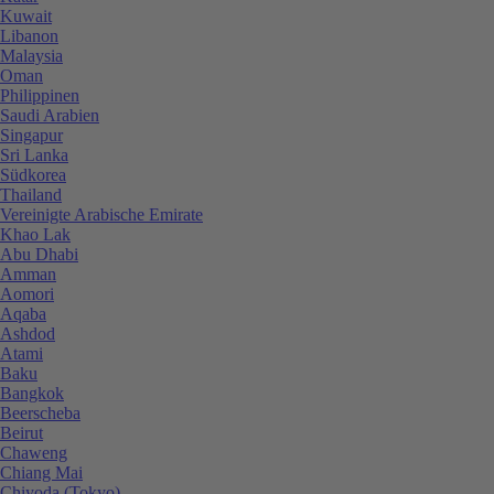
Kuwait
Libanon
Malaysia
Oman
Philippinen
Saudi Arabien
Singapur
Sri Lanka
Südkorea
Thailand
Vereinigte Arabische Emirate
Khao Lak
Abu Dhabi
Amman
Aomori
Aqaba
Ashdod
Atami
Baku
Bangkok
Beerscheba
Beirut
Chaweng
Chiang Mai
Chiyoda (Tokyo)