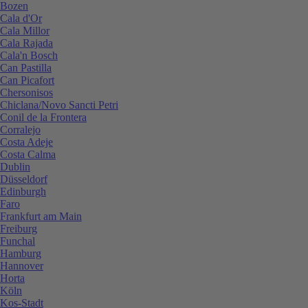
Bozen
Cala d'Or
Cala Millor
Cala Rajada
Cala'n Bosch
Can Pastilla
Can Picafort
Chersonisos
Chiclana/Novo Sancti Petri
Conil de la Frontera
Corralejo
Costa Adeje
Costa Calma
Dublin
Düsseldorf
Edinburgh
Faro
Frankfurt am Main
Freiburg
Funchal
Hamburg
Hannover
Horta
Köln
Kos-Stadt