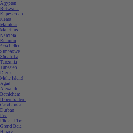
Ägypten
Botswana
Kapeverden
Kenia
Marokko
Mauritius
Namibia
Reunion
Seychellen
Simbabwe
Südafrika
Tanzania
Tunesien
Djerba
Mahe Island
Agadir
Alexandria
Bethlehem
Bloemfontein
Casablanca
Durban
Fez
Flic en Flac
Grand Baie
Harare