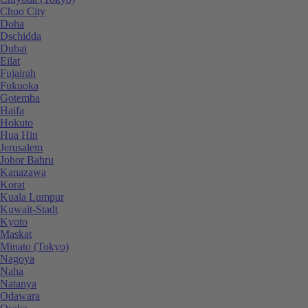
Chuo City
Doha
Dschidda
Dubai
Eilat
Fujairah
Fukuoka
Gotemba
Haifa
Hokuto
Hua Hin
Jerusalem
Johor Bahru
Kanazawa
Korat
Kuala Lumpur
Kuwait-Stadt
Kyoto
Maskat
Minato (Tokyo)
Nagoya
Naha
Natanya
Odawara