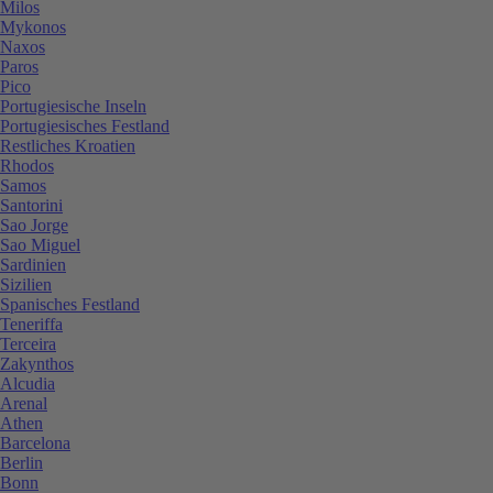
Milos
Mykonos
Naxos
Paros
Pico
Portugiesische Inseln
Portugiesisches Festland
Restliches Kroatien
Rhodos
Samos
Santorini
Sao Jorge
Sao Miguel
Sardinien
Sizilien
Spanisches Festland
Teneriffa
Terceira
Zakynthos
Alcudia
Arenal
Athen
Barcelona
Berlin
Bonn