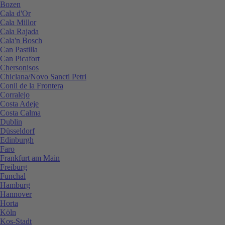
Bozen
Cala d'Or
Cala Millor
Cala Rajada
Cala'n Bosch
Can Pastilla
Can Picafort
Chersonisos
Chiclana/Novo Sancti Petri
Conil de la Frontera
Corralejo
Costa Adeje
Costa Calma
Dublin
Düsseldorf
Edinburgh
Faro
Frankfurt am Main
Freiburg
Funchal
Hamburg
Hannover
Horta
Köln
Kos-Stadt