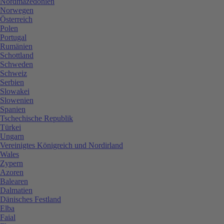
Nordmazedonien
Norwegen
Österreich
Polen
Portugal
Rumänien
Schottland
Schweden
Schweiz
Serbien
Slowakei
Slowenien
Spanien
Tschechische Republik
Türkei
Ungarn
Vereinigtes Königreich und Nordirland
Wales
Zypern
Azoren
Balearen
Dalmatien
Dänisches Festland
Elba
Faial