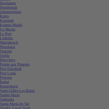
Hermanus
Hoedspruit
Johannesburg
Kairo
Kapstadt
Katima Mulilo
Le Morne
Le Port
Lüderitz
Marrakesch
Mombasa
Nairobi
Oujda
Péreybère
Pointe aux Piments
Port Elizabeth
Port Louis
Pretoria
Rabat
Rustenburg
Saint-Gilles-Les-Bains
Sainte-Marie
Saldanha
Santa Maria do Sal
Sheikh Zayed Stadt