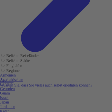
Beliebte Reiseländer
Beliebte Städte
Flughäfen
Regionen
Armenien
Aserbaidschan
Account
Bahrain
Wussten Sie, dass Sie vieles auch selbst erledigen können?
Georgien
Guam
Israel
Japan
Jordanien
Katar