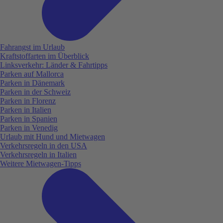
Fahrangst im Urlaub
Kraftstoffarten im Überblick
Linksverkehr: Länder & Fahrtipps
Parken auf Mallorca
Parken in Dänemark
Parken in der Schweiz
Parken in Florenz
Parken in Italien
Parken in Spanien
Parken in Venedig
Urlaub mit Hund und Mietwagen
Verkehrsregeln in den USA
Verkehrsregeln in Italien
Weitere Mietwagen-Tipps