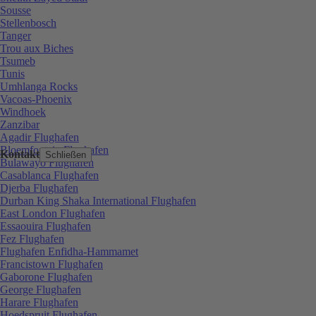
Sousse
Stellenbosch
Tanger
Trou aux Biches
Tsumeb
Tunis
Umhlanga Rocks
Vacoas-Phoenix
Windhoek
Zanzibar
Agadir Flughafen
Bloemfontein Flughafen
Kontakt
Schließen
Bulawayo Flughafen
Casablanca Flughafen
Djerba Flughafen
Durban King Shaka International Flughafen
East London Flughafen
Essaouira Flughafen
Fez Flughafen
Flughafen Enfidha-Hammamet
Francistown Flughafen
Gaborone Flughafen
George Flughafen
Harare Flughafen
Hoedspruit Flughafen