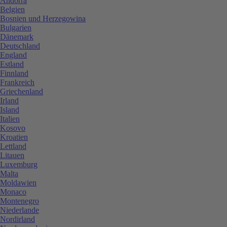
Andorra
Belgien
Bosnien und Herzegowina
Bulgarien
Dänemark
Deutschland
England
Estland
Finnland
Frankreich
Griechenland
Irland
Island
Italien
Kosovo
Kroatien
Lettland
Litauen
Luxemburg
Malta
Moldawien
Monaco
Montenegro
Niederlande
Nordirland