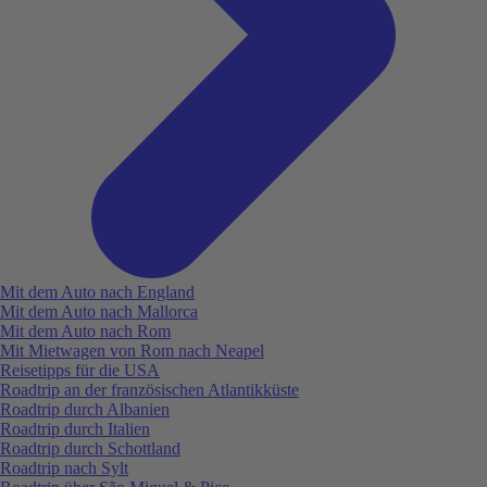
Mit dem Auto nach England
Mit dem Auto nach Mallorca
Mit dem Auto nach Rom
Mit Mietwagen von Rom nach Neapel
Reisetipps für die USA
Roadtrip an der französischen Atlantikküste
Roadtrip durch Albanien
Roadtrip durch Italien
Roadtrip durch Schottland
Roadtrip nach Sylt