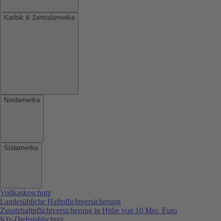
Karibik & Zentralamerika
Nordamerika
Südamerika
Vollkaskoschutz
Landesübliche Haftpflichtversicherung
Zusatzhaftpflichtversicherung in Höhe von 10 Mio. Euro
Kfz-Diebstahlschutz