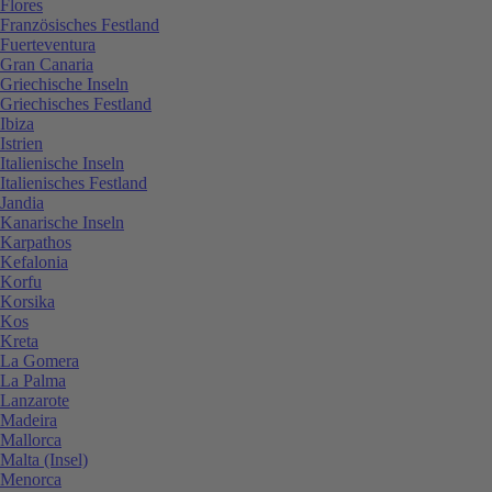
Flores
Französisches Festland
Fuerteventura
Gran Canaria
Griechische Inseln
Griechisches Festland
Ibiza
Istrien
Italienische Inseln
Italienisches Festland
Jandia
Kanarische Inseln
Karpathos
Kefalonia
Korfu
Korsika
Kos
Kreta
La Gomera
La Palma
Lanzarote
Madeira
Mallorca
Malta (Insel)
Menorca