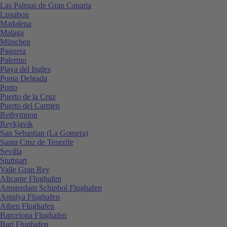
Las Palmas de Gran Canaria
Lissabon
Madalena
Malaga
München
Paguera
Palermo
Playa del Ingles
Ponta Delgada
Porto
Puerto de la Cruz
Puerto del Carmen
Rethymnon
Reykjavik
San Sebastian (La Gomera)
Santa Cruz de Tenerife
Sevilla
Stuttgart
Valle Gran Rey
Alicante Flughafen
Amsterdam Schiphol Flughafen
Antalya Flughafen
Athen Flughafen
Barcelona Flughafen
Bari Flughafen