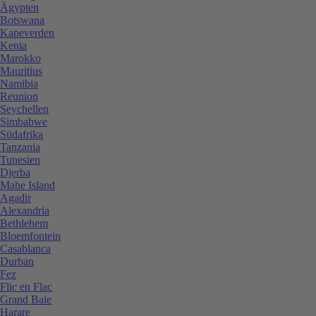
Ägypten
Botswana
Kapeverden
Kenia
Marokko
Mauritius
Namibia
Reunion
Seychellen
Simbabwe
Südafrika
Tanzania
Tunesien
Djerba
Mahe Island
Agadir
Alexandria
Bethlehem
Bloemfontein
Casablanca
Durban
Fez
Flic en Flac
Grand Baie
Harare