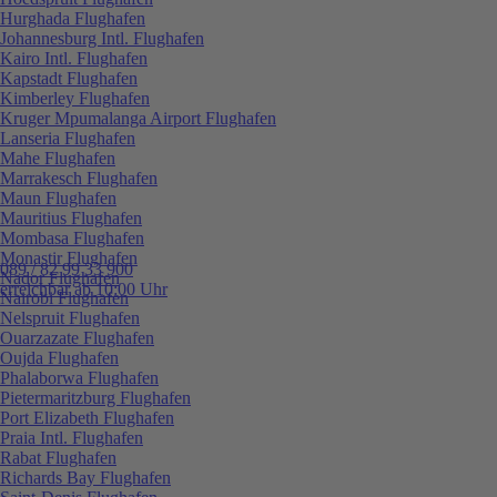
Hurghada Flughafen
Johannesburg Intl. Flughafen
Kairo Intl. Flughafen
Kapstadt Flughafen
Kimberley Flughafen
Kruger Mpumalanga Airport Flughafen
Lanseria Flughafen
Mahe Flughafen
Marrakesch Flughafen
Maun Flughafen
Mauritius Flughafen
Mombasa Flughafen
Monastir Flughafen
089 / 82 99 33 900
Nador Flughafen
erreichbar ab 10:00 Uhr
Nairobi Flughafen
Nelspruit Flughafen
Ouarzazate Flughafen
Oujda Flughafen
Phalaborwa Flughafen
Pietermaritzburg Flughafen
Port Elizabeth Flughafen
Praia Intl. Flughafen
Rabat Flughafen
Richards Bay Flughafen