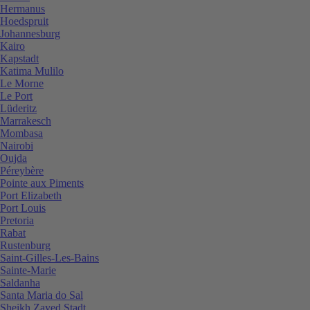
Hermanus
Hoedspruit
Johannesburg
Kairo
Kapstadt
Katima Mulilo
Le Morne
Le Port
Lüderitz
Marrakesch
Mombasa
Nairobi
Oujda
Péreybère
Pointe aux Piments
Port Elizabeth
Port Louis
Pretoria
Rabat
Rustenburg
Saint-Gilles-Les-Bains
Sainte-Marie
Saldanha
Santa Maria do Sal
Sheikh Zayed Stadt