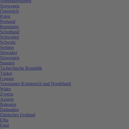
Nordmazedonien
Norwegen
Österreich
Polen
Portugal
Rumänien
Schottland
Schweden
Schweiz
Serbien
Slowakei
Slowenien
Spanien
Tschechische Republik
Türkei
Ungarn
Vereinigtes Königreich und Nordirland
Wales
Zypern
Azoren
Balearen
Dalmatien
Dänisches Festland
Elba
Faial