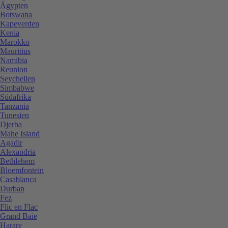
Ägypten
Botswana
Kapeverden
Kenia
Marokko
Mauritius
Namibia
Reunion
Seychellen
Simbabwe
Südafrika
Tanzania
Tunesien
Djerba
Mahe Island
Agadir
Alexandria
Bethlehem
Bloemfontein
Casablanca
Durban
Fez
Flic en Flac
Grand Baie
Harare