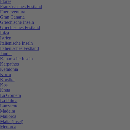
Flores
Französisches Festland
Fuerteventura
Gran Canaria
Griechische Inseln
Griechisches Festland
Ibiza
Istrien
Italienische Inseln
Italienisches Festland
Jandia
Kanarische Inseln
Karpathos
Kefalonia
Korfu
Korsika
Kos
Kreta
La Gomera
La Palma
Lanzarote
Madeira
Mallorca
Malta (Insel)
Menorca