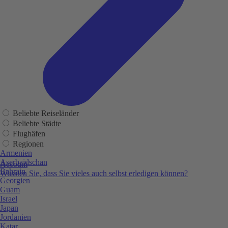
Beliebte Reiseländer
Beliebte Städte
Flughäfen
Regionen
Armenien
Aserbaidschan
Account
Bahrain
Wussten Sie, dass Sie vieles auch selbst erledigen können?
Georgien
Guam
Israel
Japan
Jordanien
Katar