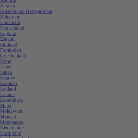
Andorra
Belgien
Bosnien und Herzegowina
Bulgarien
Dänemark
Deutschland
England
Estland
Finnland
Frankreich
Griechenland
Irland
Island
Italien
Kosovo
Kroatien
Lettland
Litauen
Luxemburg
Malta
Moldawien
Monaco
Montenegro
Niederlande
Nordirland