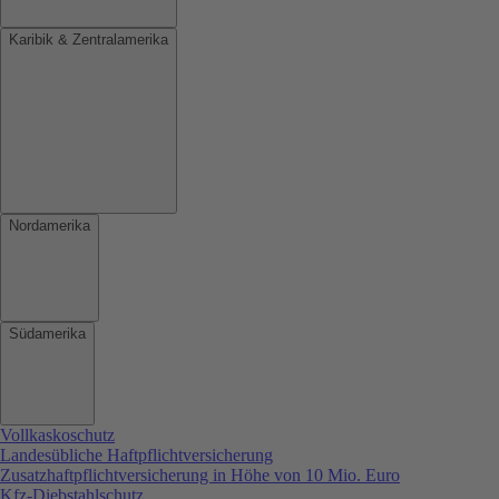
Karibik & Zentralamerika
Nordamerika
Südamerika
Vollkaskoschutz
Landesübliche Haftpflichtversicherung
Zusatzhaftpflichtversicherung in Höhe von 10 Mio. Euro
Kfz-Diebstahlschutz