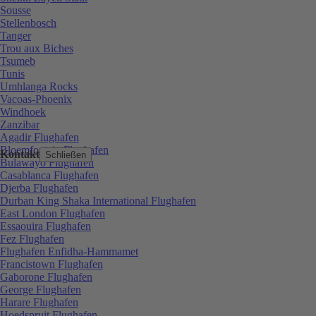
Sousse
Stellenbosch
Tanger
Trou aux Biches
Tsumeb
Tunis
Umhlanga Rocks
Vacoas-Phoenix
Windhoek
Zanzibar
Agadir Flughafen
Bloemfontein Flughafen
Kontakt
Schließen
Bulawayo Flughafen
Casablanca Flughafen
Djerba Flughafen
Durban King Shaka International Flughafen
East London Flughafen
Essaouira Flughafen
Fez Flughafen
Flughafen Enfidha-Hammamet
Francistown Flughafen
Gaborone Flughafen
George Flughafen
Harare Flughafen
Hoedspruit Flughafen