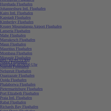
Hurghada Flughafen
Johannesburg Intl. Flughafen
Kairo Intl. Flughafen
Kapstadt Flughafen
Kimberley Flughafen
Kruger Mpumalanga Airport Flughafen
Lanseria Flughafen
Mahe Flughafen
Marrakesch Flughafen
Maun Flughafen
Mauritius Flughafen
Mombasa Flughafen
Monastir Flughafen
089 / 82 99 33 900
Nador Flughafen
erreichbar ab 09:00 Uhr
Nairobi Flughafen
Nelspruit Flughafen
Ouarzazate Flughafen
Oujda Flughafen
Phalaborwa Flughafen
Pietermaritzburg Flughafen
Port Elizabeth Flughafen
Praia Intl. Flughafen
Rabat Flughafen
Richards Bay Flughafen