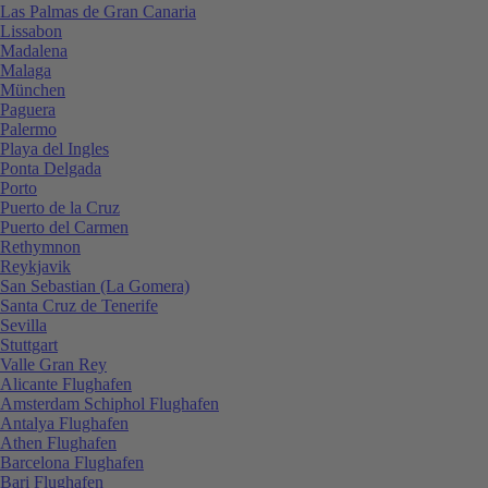
Las Palmas de Gran Canaria
Lissabon
Madalena
Malaga
München
Paguera
Palermo
Playa del Ingles
Ponta Delgada
Porto
Puerto de la Cruz
Puerto del Carmen
Rethymnon
Reykjavik
San Sebastian (La Gomera)
Santa Cruz de Tenerife
Sevilla
Stuttgart
Valle Gran Rey
Alicante Flughafen
Amsterdam Schiphol Flughafen
Antalya Flughafen
Athen Flughafen
Barcelona Flughafen
Bari Flughafen