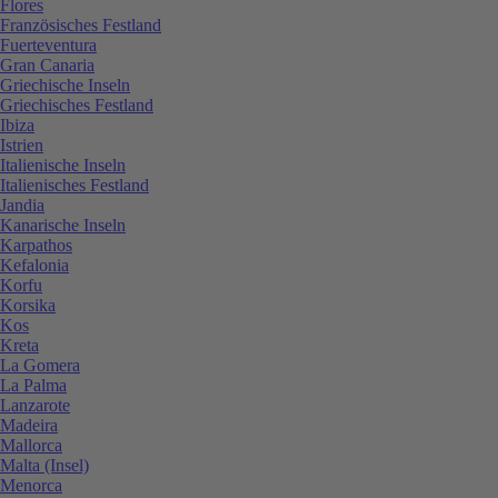
Flores
Französisches Festland
Fuerteventura
Gran Canaria
Griechische Inseln
Griechisches Festland
Ibiza
Istrien
Italienische Inseln
Italienisches Festland
Jandia
Kanarische Inseln
Karpathos
Kefalonia
Korfu
Korsika
Kos
Kreta
La Gomera
La Palma
Lanzarote
Madeira
Mallorca
Malta (Insel)
Menorca