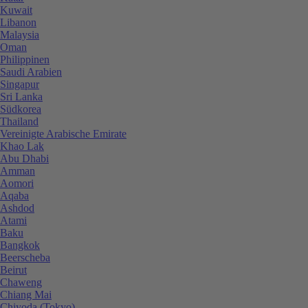
Kuwait
Libanon
Malaysia
Oman
Philippinen
Saudi Arabien
Singapur
Sri Lanka
Südkorea
Thailand
Vereinigte Arabische Emirate
Khao Lak
Abu Dhabi
Amman
Aomori
Aqaba
Ashdod
Atami
Baku
Bangkok
Beerscheba
Beirut
Chaweng
Chiang Mai
Chiyoda (Tokyo)