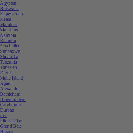
Ägypten
Botswana
Kapeverden
Kenia
Marokko
Mauritius
Namibia
Reunion
Seychellen
Simbabwe
Südafrika
Tanzania
Tunesien
Djerba
Mahe Island
Agadir
Alexandria
Bethlehem
Bloemfontein
Casablanca
Durban
Fez
Flic en Flac
Grand Baie
Harare