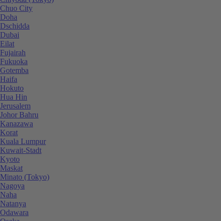
Chuo City
Doha
Dschidda
Dubai
Eilat
Fujairah
Fukuoka
Gotemba
Haifa
Hokuto
Hua Hin
Jerusalem
Johor Bahru
Kanazawa
Korat
Kuala Lumpur
Kuwait-Stadt
Kyoto
Maskat
Minato (Tokyo)
Nagoya
Naha
Natanya
Odawara