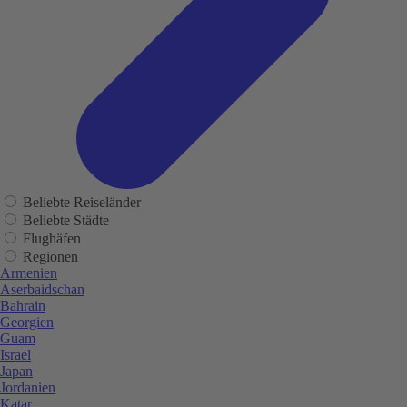
Beliebte Reiseländer
Beliebte Städte
Flughäfen
Regionen
Armenien
Aserbaidschan
Bahrain
Georgien
Guam
Israel
Japan
Jordanien
Katar