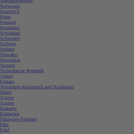
Nordmazedonien
Norwegen
Österreich
Polen
Portugal
Rumänien
Schottland
Schweden
Schweiz
Serbien
Slowakei
Slowenien
Spanien
Tschechische Republik
Türkei
Ungarn
Vereinigtes Königreich und Nordirland
Wales
Zypern
Azoren
Balearen
Dalmatien
Dänisches Festland
Elba
Faial