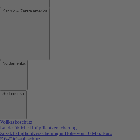
Karibik & Zentralamerika
Nordamerika
Südamerika
Vollkaskoschutz
Landesübliche Haftpflichtversicherung
Zusatzhaftpflichtversicherung in Höhe von 10 Mio. Euro
Kfz-Diebstahlschutz