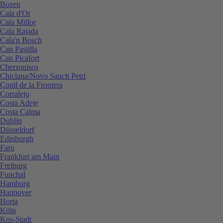
Bozen
Cala d'Or
Cala Millor
Cala Rajada
Cala'n Bosch
Can Pastilla
Can Picafort
Chersonisos
Chiclana/Novo Sancti Petri
Conil de la Frontera
Corralejo
Costa Adeje
Costa Calma
Dublin
Düsseldorf
Edinburgh
Faro
Frankfurt am Main
Freiburg
Funchal
Hamburg
Hannover
Horta
Köln
Kos-Stadt