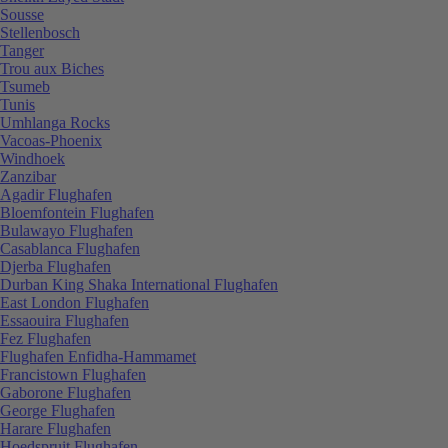
Sousse
Stellenbosch
Tanger
Trou aux Biches
Tsumeb
Tunis
Umhlanga Rocks
Vacoas-Phoenix
Windhoek
Zanzibar
Agadir Flughafen
Bloemfontein Flughafen
Bulawayo Flughafen
Casablanca Flughafen
Djerba Flughafen
Durban King Shaka International Flughafen
East London Flughafen
Essaouira Flughafen
Fez Flughafen
Flughafen Enfidha-Hammamet
Francistown Flughafen
Gaborone Flughafen
George Flughafen
Harare Flughafen
Hoedspruit Flughafen