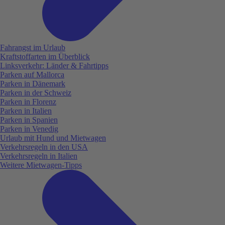
Fahrangst im Urlaub
Kraftstoffarten im Überblick
Linksverkehr: Länder & Fahrtipps
Parken auf Mallorca
Parken in Dänemark
Parken in der Schweiz
Parken in Florenz
Parken in Italien
Parken in Spanien
Parken in Venedig
Urlaub mit Hund und Mietwagen
Verkehrsregeln in den USA
Verkehrsregeln in Italien
Weitere Mietwagen-Tipps