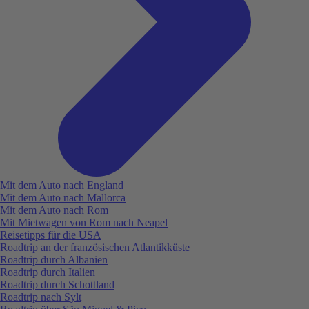
Mit dem Auto nach England
Mit dem Auto nach Mallorca
Mit dem Auto nach Rom
Mit Mietwagen von Rom nach Neapel
Reisetipps für die USA
Roadtrip an der französischen Atlantikküste
Roadtrip durch Albanien
Roadtrip durch Italien
Roadtrip durch Schottland
Roadtrip nach Sylt