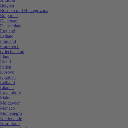
Andorra
Belgien
Bosnien und Herzegowina
Bulgarien
Dänemark
Deutschland
England
Estland
Finnland
Frankreich
Griechenland
Irland
Island
Italien
Kosovo
Kroatien
Lettland
Litauen
Luxemburg
Malta
Moldawien
Monaco
Montenegro
Niederlande
Nordirland