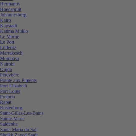
Hermanus
Hoedspruit
Johannesburg
Kairo
Kapstadt
Katima Mulilo
Le Morne
Le Port
Lüderitz
Marrakesch
Mombasa
Nairobi
Oujda
Péreybère
Pointe aux Piments
Port Elizabeth
Port Louis
Pretoria
Rabat
Rustenburg
Saint-Gilles-Les-Bains
Sainte-Marie
Saldanha
Santa Maria do Sal
Sheikh Zayed Stadt