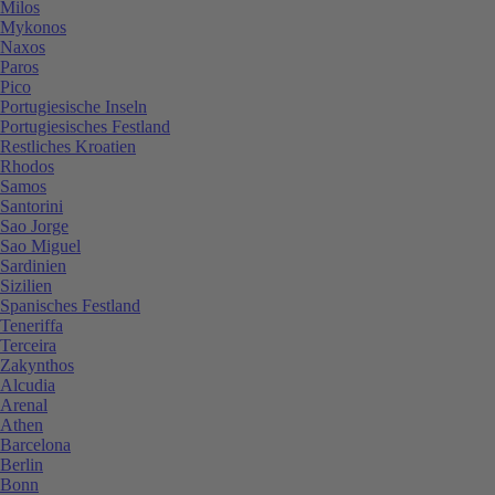
Milos
Mykonos
Naxos
Paros
Pico
Portugiesische Inseln
Portugiesisches Festland
Restliches Kroatien
Rhodos
Samos
Santorini
Sao Jorge
Sao Miguel
Sardinien
Sizilien
Spanisches Festland
Teneriffa
Terceira
Zakynthos
Alcudia
Arenal
Athen
Barcelona
Berlin
Bonn