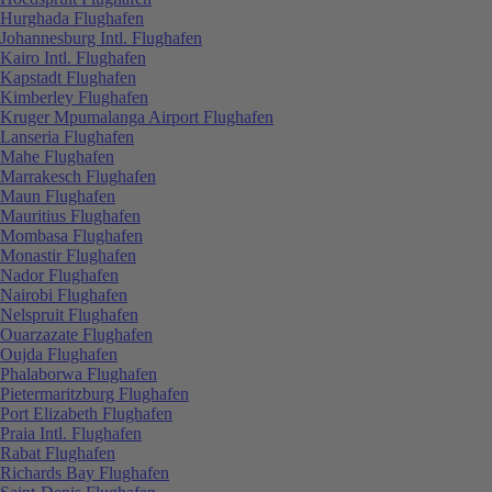
Hurghada Flughafen
Johannesburg Intl. Flughafen
Kairo Intl. Flughafen
Kapstadt Flughafen
Kimberley Flughafen
Kruger Mpumalanga Airport Flughafen
Lanseria Flughafen
Mahe Flughafen
Marrakesch Flughafen
Maun Flughafen
Mauritius Flughafen
Mombasa Flughafen
Monastir Flughafen
Nador Flughafen
Nairobi Flughafen
Nelspruit Flughafen
Ouarzazate Flughafen
Oujda Flughafen
Phalaborwa Flughafen
Pietermaritzburg Flughafen
Port Elizabeth Flughafen
Praia Intl. Flughafen
Rabat Flughafen
Richards Bay Flughafen