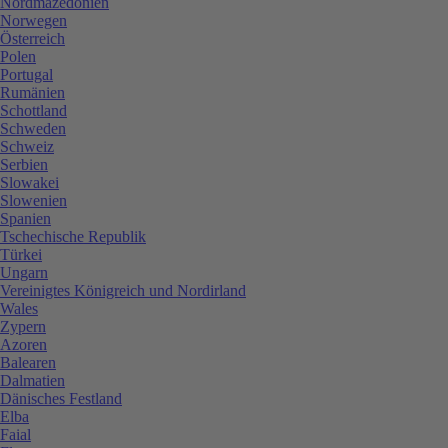
Nordmazedonien
Norwegen
Österreich
Polen
Portugal
Rumänien
Schottland
Schweden
Schweiz
Serbien
Slowakei
Slowenien
Spanien
Tschechische Republik
Türkei
Ungarn
Vereinigtes Königreich und Nordirland
Wales
Zypern
Azoren
Balearen
Dalmatien
Dänisches Festland
Elba
Faial