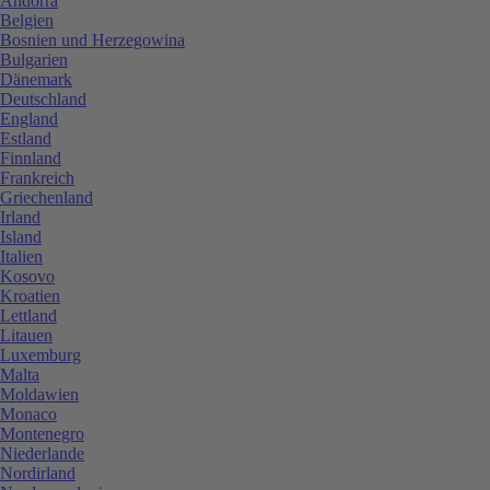
Andorra
Belgien
Bosnien und Herzegowina
Bulgarien
Dänemark
Deutschland
England
Estland
Finnland
Frankreich
Griechenland
Irland
Island
Italien
Kosovo
Kroatien
Lettland
Litauen
Luxemburg
Malta
Moldawien
Monaco
Montenegro
Niederlande
Nordirland