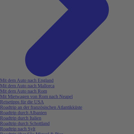
Mit dem Auto nach England
Mit dem Auto nach Mallorca
Mit dem Auto nach Rom
Mit Mietwagen von Rom nach Neapel
Reisetipps für die USA
Roadtrip an der französischen Atlantikküste
Roadtrip durch Albanien
Roadtrip durch Italien
Roadtrip durch Schottland
Roadtrip nach Sylt