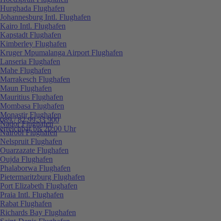
Hurghada Flughafen
Johannesburg Intl. Flughafen
Kairo Intl. Flughafen
Kapstadt Flughafen
Kimberley Flughafen
Kruger Mpumalanga Airport Flughafen
Lanseria Flughafen
Mahe Flughafen
Marrakesch Flughafen
Maun Flughafen
Mauritius Flughafen
Mombasa Flughafen
Monastir Flughafen
089 / 82 99 33 900
Nador Flughafen
erreichbar bis 20:00 Uhr
Nairobi Flughafen
Nelspruit Flughafen
Ouarzazate Flughafen
Oujda Flughafen
Phalaborwa Flughafen
Pietermaritzburg Flughafen
Port Elizabeth Flughafen
Praia Intl. Flughafen
Rabat Flughafen
Richards Bay Flughafen