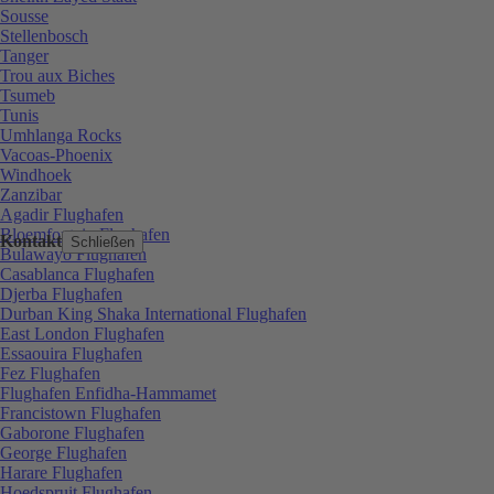
Sousse
Stellenbosch
Tanger
Trou aux Biches
Tsumeb
Tunis
Umhlanga Rocks
Vacoas-Phoenix
Windhoek
Zanzibar
Agadir Flughafen
Bloemfontein Flughafen
Kontakt
Schließen
Bulawayo Flughafen
Casablanca Flughafen
Djerba Flughafen
Durban King Shaka International Flughafen
East London Flughafen
Essaouira Flughafen
Fez Flughafen
Flughafen Enfidha-Hammamet
Francistown Flughafen
Gaborone Flughafen
George Flughafen
Harare Flughafen
Hoedspruit Flughafen