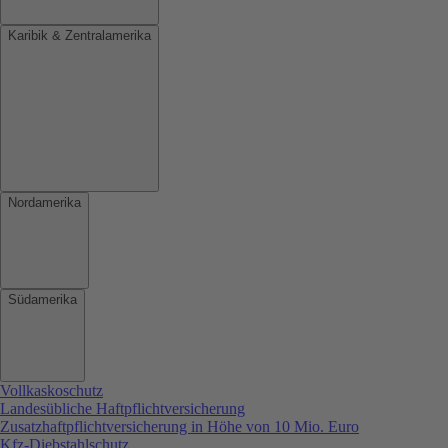
Karibik & Zentralamerika
Nordamerika
Südamerika
Vollkaskoschutz
Landesübliche Haftpflichtversicherung
Zusatzhaftpflichtversicherung in Höhe von 10 Mio. Euro
Kfz-Diebstahlschutz