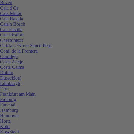
Bozen
Cala d'Or
Cala Millor
Cala Rajada
Cala'n Bosch
Can Pastilla
Can Picafort
Chersonisos
Chiclana/Novo Sancti Petri
Conil de la Frontera
Corralejo
Costa Adeje
Costa Calma
Dublin
Düsseldorf
Edinburgh
Faro
Frankfurt am Main
Freiburg
Funchal
Hamburg
Hannover
Horta
Köln
Kos-Stadt