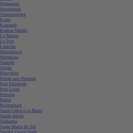
Hermanus
Hoedspruit
Johannesburg
Kairo
Kapstadt
Katima Mulilo
Le Morne
Le Port
Lüderitz
Marrakesch
Mombasa
Nairobi
Oujda
Péreybère
Pointe aux Piments
Port Elizabeth
Port Louis
Pretoria
Rabat
Rustenburg
Saint-Gilles-Les-Bains
Sainte-Marie
Saldanha
Santa Maria do Sal
Sheikh Zayed Stadt