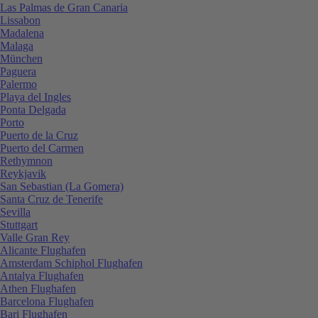
Las Palmas de Gran Canaria
Lissabon
Madalena
Malaga
München
Paguera
Palermo
Playa del Ingles
Ponta Delgada
Porto
Puerto de la Cruz
Puerto del Carmen
Rethymnon
Reykjavik
San Sebastian (La Gomera)
Santa Cruz de Tenerife
Sevilla
Stuttgart
Valle Gran Rey
Alicante Flughafen
Amsterdam Schiphol Flughafen
Antalya Flughafen
Athen Flughafen
Barcelona Flughafen
Bari Flughafen