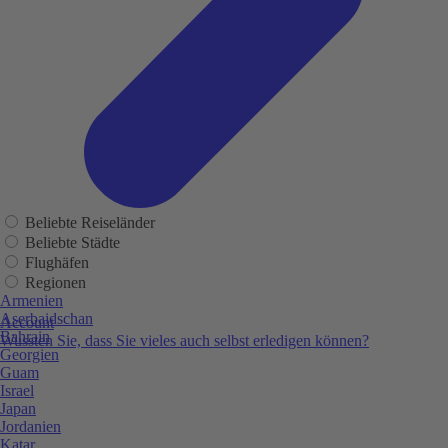
Beliebte Reiseländer
Beliebte Städte
Flughäfen
Regionen
Armenien
Aserbaidschan
Account
Bahrain
Wussten Sie, dass Sie vieles auch selbst erledigen können?
Georgien
Guam
Israel
Japan
Jordanien
Katar