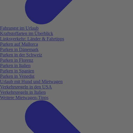
Fahrangst im Urlaub
Kraftstoffarten im Überblick
Linksverkehr: Länder & Fahrtipps
Parken auf Mallorca
Parken in Dänemark
Parken in der Schweiz
Parken in Florenz
Parken in Italien
Parken in Spanien
Parken in Venedig
Urlaub mit Hund und Mietwagen
Verkehrsregeln in den USA
Verkehrsregeln in Italien
Weitere Mietwagen-Tipps