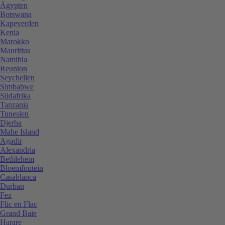
Ägypten
Botswana
Kapeverden
Kenia
Marokko
Mauritius
Namibia
Reunion
Seychellen
Simbabwe
Südafrika
Tanzania
Tunesien
Djerba
Mahe Island
Agadir
Alexandria
Bethlehem
Bloemfontein
Casablanca
Durban
Fez
Flic en Flac
Grand Baie
Harare