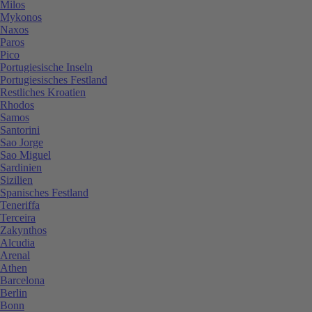
Milos
Mykonos
Naxos
Paros
Pico
Portugiesische Inseln
Portugiesisches Festland
Restliches Kroatien
Rhodos
Samos
Santorini
Sao Jorge
Sao Miguel
Sardinien
Sizilien
Spanisches Festland
Teneriffa
Terceira
Zakynthos
Alcudia
Arenal
Athen
Barcelona
Berlin
Bonn