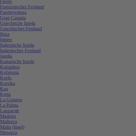
Flores
Französisches Festland
Fuerteventura
Gran Canaria
Griechische Inseln
Griechisches Festland
Ibiza
Istrien
Italienische Inseln
Italienisches Festland
Jandia
Kanarische Inseln
Karpathos
Kefalonia
Korfu
Korsika
Kos
Kreta
La Gomera
La Palma
Lanzarote
Madeira
Mallorca
Malta (Insel)
Menorca