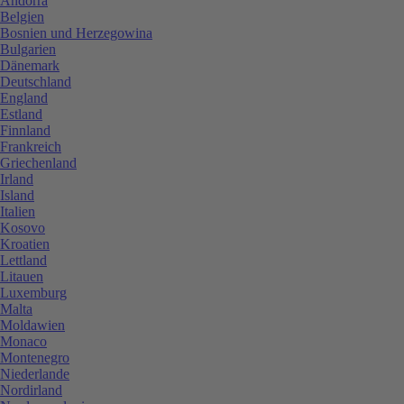
Andorra
Belgien
Bosnien und Herzegowina
Bulgarien
Dänemark
Deutschland
England
Estland
Finnland
Frankreich
Griechenland
Irland
Island
Italien
Kosovo
Kroatien
Lettland
Litauen
Luxemburg
Malta
Moldawien
Monaco
Montenegro
Niederlande
Nordirland