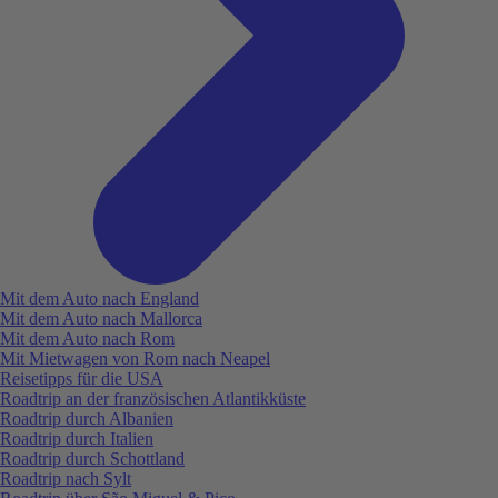
Mit dem Auto nach England
Mit dem Auto nach Mallorca
Mit dem Auto nach Rom
Mit Mietwagen von Rom nach Neapel
Reisetipps für die USA
Roadtrip an der französischen Atlantikküste
Roadtrip durch Albanien
Roadtrip durch Italien
Roadtrip durch Schottland
Roadtrip nach Sylt