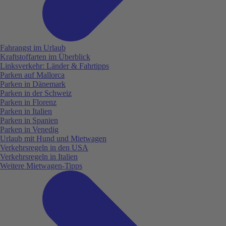
Fahrangst im Urlaub
Kraftstoffarten im Überblick
Linksverkehr: Länder & Fahrtipps
Parken auf Mallorca
Parken in Dänemark
Parken in der Schweiz
Parken in Florenz
Parken in Italien
Parken in Spanien
Parken in Venedig
Urlaub mit Hund und Mietwagen
Verkehrsregeln in den USA
Verkehrsregeln in Italien
Weitere Mietwagen-Tipps