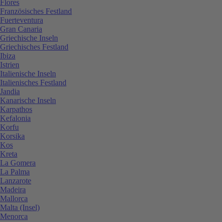
Flores
Französisches Festland
Fuerteventura
Gran Canaria
Griechische Inseln
Griechisches Festland
Ibiza
Istrien
Italienische Inseln
Italienisches Festland
Jandia
Kanarische Inseln
Karpathos
Kefalonia
Korfu
Korsika
Kos
Kreta
La Gomera
La Palma
Lanzarote
Madeira
Mallorca
Malta (Insel)
Menorca