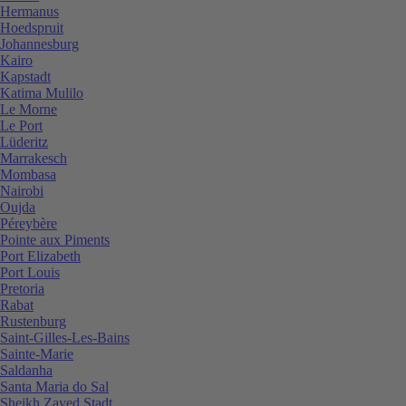
Hermanus
Hoedspruit
Johannesburg
Kairo
Kapstadt
Katima Mulilo
Le Morne
Le Port
Lüderitz
Marrakesch
Mombasa
Nairobi
Oujda
Péreybère
Pointe aux Piments
Port Elizabeth
Port Louis
Pretoria
Rabat
Rustenburg
Saint-Gilles-Les-Bains
Sainte-Marie
Saldanha
Santa Maria do Sal
Sheikh Zayed Stadt