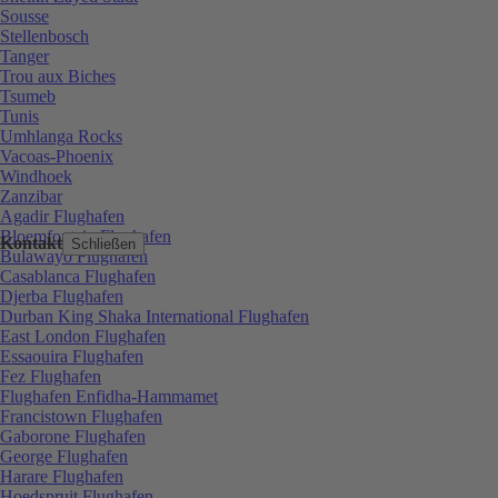
Sousse
Stellenbosch
Tanger
Trou aux Biches
Tsumeb
Tunis
Umhlanga Rocks
Vacoas-Phoenix
Windhoek
Zanzibar
Agadir Flughafen
Bloemfontein Flughafen
Kontakt
Schließen
Bulawayo Flughafen
Casablanca Flughafen
Djerba Flughafen
Durban King Shaka International Flughafen
East London Flughafen
Essaouira Flughafen
Fez Flughafen
Flughafen Enfidha-Hammamet
Francistown Flughafen
Gaborone Flughafen
George Flughafen
Harare Flughafen
Hoedspruit Flughafen