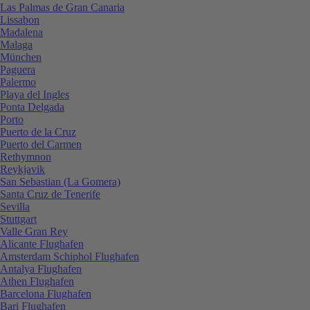
Las Palmas de Gran Canaria
Lissabon
Madalena
Malaga
München
Paguera
Palermo
Playa del Ingles
Ponta Delgada
Porto
Puerto de la Cruz
Puerto del Carmen
Rethymnon
Reykjavik
San Sebastian (La Gomera)
Santa Cruz de Tenerife
Sevilla
Stuttgart
Valle Gran Rey
Alicante Flughafen
Amsterdam Schiphol Flughafen
Antalya Flughafen
Athen Flughafen
Barcelona Flughafen
Bari Flughafen