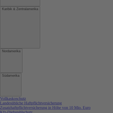
Karibik & Zentralamerika
Nordamerika
Südamerika
Vollkaskoschutz
Landesübliche Haftpflichtversicherung
Zusatzhaftpflichtversicherung in Höhe von 10 Mio. Euro
Kfz-Diebstahlschutz