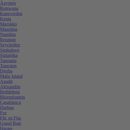
Ägypten
Botswana
Kapeverden
Kenia
Marokko
Mauritius
Namibia
Reunion
Seychellen
Simbabwe
Südafrika
Tanzania
Tunesien
Djerba
Mahe Island
Agadir
Alexandria
Bethlehem
Bloemfontein
Casablanca
Durban
Fez
Flic en Flac
Grand Baie
Harare