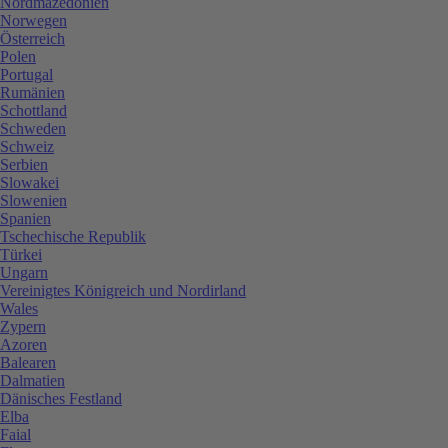
Nordmazedonien
Norwegen
Österreich
Polen
Portugal
Rumänien
Schottland
Schweden
Schweiz
Serbien
Slowakei
Slowenien
Spanien
Tschechische Republik
Türkei
Ungarn
Vereinigtes Königreich und Nordirland
Wales
Zypern
Azoren
Balearen
Dalmatien
Dänisches Festland
Elba
Faial