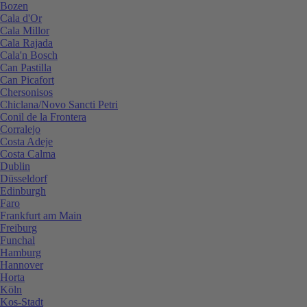
Bozen
Cala d'Or
Cala Millor
Cala Rajada
Cala'n Bosch
Can Pastilla
Can Picafort
Chersonisos
Chiclana/Novo Sancti Petri
Conil de la Frontera
Corralejo
Costa Adeje
Costa Calma
Dublin
Düsseldorf
Edinburgh
Faro
Frankfurt am Main
Freiburg
Funchal
Hamburg
Hannover
Horta
Köln
Kos-Stadt