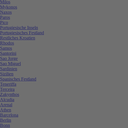
Milos
Mykonos
Naxos
Paros
Pico
Portugiesische Inseln
Portugiesisches Festland
Restliches Kroatien
Rhodos
Samos
Santorini
Sao Jorge
Sao Miguel
Sardinien
Sizilien
Spanisches Festland
Teneriffa
Terceira
Zakynthos
Alcudia
Arenal
Athen
Barcelona
Berlin
Bonn