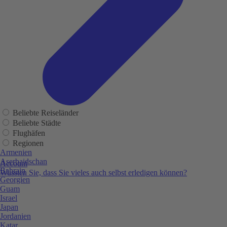
Beliebte Reiseländer
Beliebte Städte
Flughäfen
Regionen
Armenien
Aserbaidschan
Account
Bahrain
Wussten Sie, dass Sie vieles auch selbst erledigen können?
Georgien
Guam
Israel
Japan
Jordanien
Katar