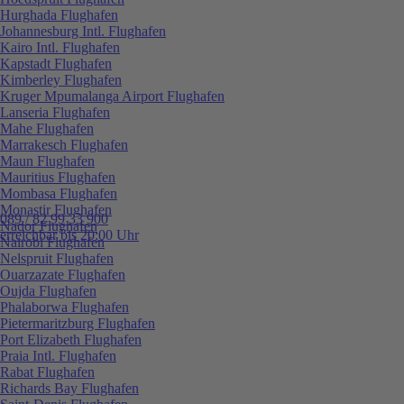
Hurghada Flughafen
Johannesburg Intl. Flughafen
Kairo Intl. Flughafen
Kapstadt Flughafen
Kimberley Flughafen
Kruger Mpumalanga Airport Flughafen
Lanseria Flughafen
Mahe Flughafen
Marrakesch Flughafen
Maun Flughafen
Mauritius Flughafen
Mombasa Flughafen
Monastir Flughafen
089 / 82 99 33 900
Nador Flughafen
erreichbar bis 20:00 Uhr
Nairobi Flughafen
Nelspruit Flughafen
Ouarzazate Flughafen
Oujda Flughafen
Phalaborwa Flughafen
Pietermaritzburg Flughafen
Port Elizabeth Flughafen
Praia Intl. Flughafen
Rabat Flughafen
Richards Bay Flughafen