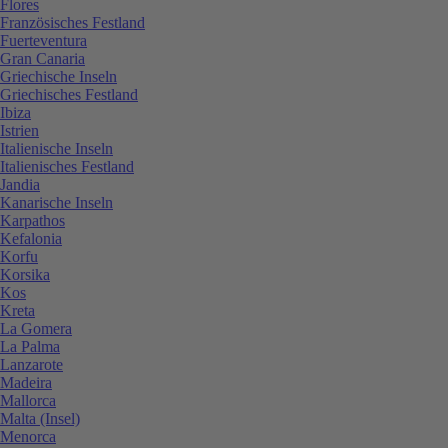
Flores
Französisches Festland
Fuerteventura
Gran Canaria
Griechische Inseln
Griechisches Festland
Ibiza
Istrien
Italienische Inseln
Italienisches Festland
Jandia
Kanarische Inseln
Karpathos
Kefalonia
Korfu
Korsika
Kos
Kreta
La Gomera
La Palma
Lanzarote
Madeira
Mallorca
Malta (Insel)
Menorca