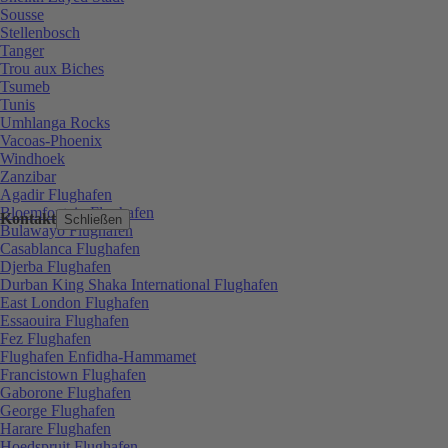
Sousse
Stellenbosch
Tanger
Trou aux Biches
Tsumeb
Tunis
Umhlanga Rocks
Vacoas-Phoenix
Windhoek
Zanzibar
Agadir Flughafen
Bloemfontein Flughafen
Kontakt
Schließen
Bulawayo Flughafen
Casablanca Flughafen
Djerba Flughafen
Durban King Shaka International Flughafen
East London Flughafen
Essaouira Flughafen
Fez Flughafen
Flughafen Enfidha-Hammamet
Francistown Flughafen
Gaborone Flughafen
George Flughafen
Harare Flughafen
Hoedspruit Flughafen