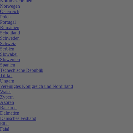
Nordmazedonien
Norwegen
Österreich
Polen
Portugal
Rumänien
Schottland
Schweden
Schweiz
Serbien
Slowakei
Slowenien
Spanien
Tschechische Republik
Türkei
Ungarn
Vereinigtes Königreich und Nordirland
Wales
Zypern
Azoren
Balearen
Dalmatien
Dänisches Festland
Elba
Faial