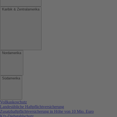
Karibik & Zentralamerika
Nordamerika
Südamerika
Vollkaskoschutz
Landesübliche Haftpflichtversicherung
Zusatzhaftpflichtversicherung in Höhe von 10 Mio. Euro
Kfz-Diebstahlschutz