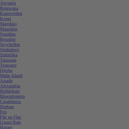
Ägypten
Botswana
Kapeverden
Kenia
Marokko
Mauritius
Namibia
Reunion
Seychellen
Simbabwe
Südafrika
Tanzania
Tunesien
Djerba
Mahe Island
Agadir
Alexandria
Bethlehem
Bloemfontein
Casablanca
Durban
Fez
Flic en Flac
Grand Baie
Harare