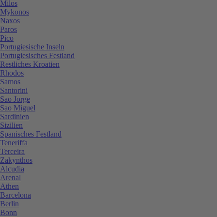
Milos
Mykonos
Naxos
Paros
Pico
Portugiesische Inseln
Portugiesisches Festland
Restliches Kroatien
Rhodos
Samos
Santorini
Sao Jorge
Sao Miguel
Sardinien
Sizilien
Spanisches Festland
Teneriffa
Terceira
Zakynthos
Alcudia
Arenal
Athen
Barcelona
Berlin
Bonn