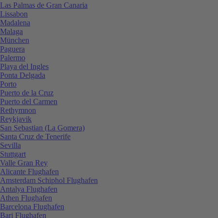
Las Palmas de Gran Canaria
Lissabon
Madalena
Malaga
München
Paguera
Palermo
Playa del Ingles
Ponta Delgada
Porto
Puerto de la Cruz
Puerto del Carmen
Rethymnon
Reykjavik
San Sebastian (La Gomera)
Santa Cruz de Tenerife
Sevilla
Stuttgart
Valle Gran Rey
Alicante Flughafen
Amsterdam Schiphol Flughafen
Antalya Flughafen
Athen Flughafen
Barcelona Flughafen
Bari Flughafen