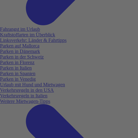
Fahrangst im Urlaub
Kraftstoffarten im Überblick
Linksverkehr: Länder & Fahrtipps
Parken auf Mallorca
Parken in Dänemark
Parken in der Schweiz
Parken in Florenz
Parken in Italien
Parken in Spanien
Parken in Venedig
Urlaub mit Hund und Mietwagen
Verkehrsregeln in den USA
Verkehrsregeln in Italien
Weitere Mietwagen-Tipps