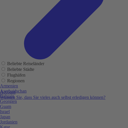
Beliebte Reiseländer
Beliebte Städte
Flughäfen
Regionen
Armenien
Aserbaidschan
Account
Bahrain
Wussten Sie, dass Sie vieles auch selbst erledigen können?
Georgien
Guam
Israel
Japan
Jordanien
Katar