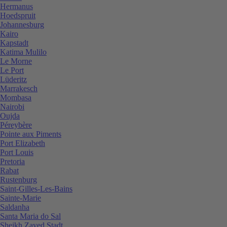
Hermanus
Hoedspruit
Johannesburg
Kairo
Kapstadt
Katima Mulilo
Le Morne
Le Port
Lüderitz
Marrakesch
Mombasa
Nairobi
Oujda
Péreybère
Pointe aux Piments
Port Elizabeth
Port Louis
Pretoria
Rabat
Rustenburg
Saint-Gilles-Les-Bains
Sainte-Marie
Saldanha
Santa Maria do Sal
Sheikh Zayed Stadt