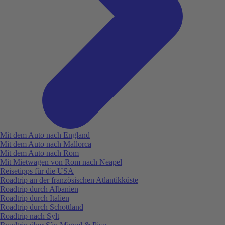
Mit dem Auto nach England
Mit dem Auto nach Mallorca
Mit dem Auto nach Rom
Mit Mietwagen von Rom nach Neapel
Reisetipps für die USA
Roadtrip an der französischen Atlantikküste
Roadtrip durch Albanien
Roadtrip durch Italien
Roadtrip durch Schottland
Roadtrip nach Sylt