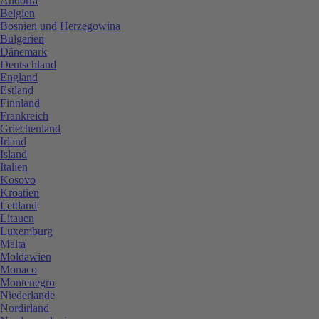
Andorra
Belgien
Bosnien und Herzegowina
Bulgarien
Dänemark
Deutschland
England
Estland
Finnland
Frankreich
Griechenland
Irland
Island
Italien
Kosovo
Kroatien
Lettland
Litauen
Luxemburg
Malta
Moldawien
Monaco
Montenegro
Niederlande
Nordirland