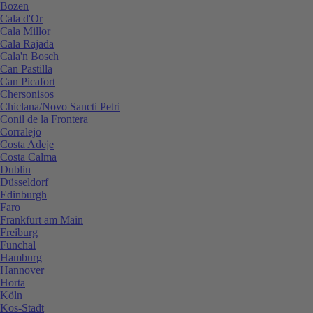
Bozen
Cala d'Or
Cala Millor
Cala Rajada
Cala'n Bosch
Can Pastilla
Can Picafort
Chersonisos
Chiclana/Novo Sancti Petri
Conil de la Frontera
Corralejo
Costa Adeje
Costa Calma
Dublin
Düsseldorf
Edinburgh
Faro
Frankfurt am Main
Freiburg
Funchal
Hamburg
Hannover
Horta
Köln
Kos-Stadt