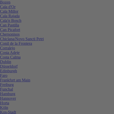
Bozen
Cala d'Or
Cala Millor
Cala Rajada
Cala'n Bosch
Can Pastilla
Can Picafort
Chersonisos
Chiclana/Novo Sancti Petri
Conil de la Frontera
Corralejo
Costa Adeje
Costa Calma
Dublin
Düsseldorf
Edinburgh
Faro
Frankfurt am Main
Freiburg
Funchal
Hamburg
Hannover
Horta
Köln
Kos-Stadt