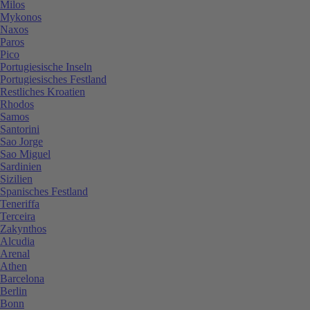
Milos
Mykonos
Naxos
Paros
Pico
Portugiesische Inseln
Portugiesisches Festland
Restliches Kroatien
Rhodos
Samos
Santorini
Sao Jorge
Sao Miguel
Sardinien
Sizilien
Spanisches Festland
Teneriffa
Terceira
Zakynthos
Alcudia
Arenal
Athen
Barcelona
Berlin
Bonn