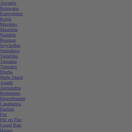
Ägypten
Botswana
Kapeverden
Kenia
Marokko
Mauritius
Namibia
Reunion
Seychellen
Simbabwe
Südafrika
Tanzania
Tunesien
Djerba
Mahe Island
Agadir
Alexandria
Bethlehem
Bloemfontein
Casablanca
Durban
Fez
Flic en Flac
Grand Baie
Harare