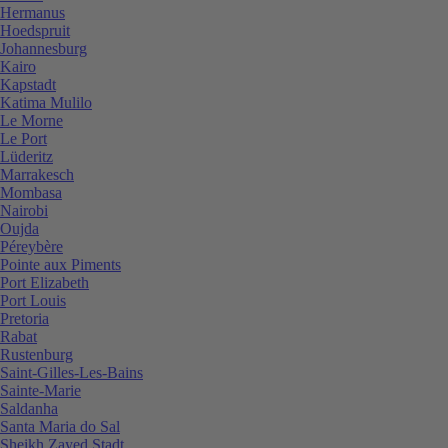
Hermanus
Hoedspruit
Johannesburg
Kairo
Kapstadt
Katima Mulilo
Le Morne
Le Port
Lüderitz
Marrakesch
Mombasa
Nairobi
Oujda
Péreybère
Pointe aux Piments
Port Elizabeth
Port Louis
Pretoria
Rabat
Rustenburg
Saint-Gilles-Les-Bains
Sainte-Marie
Saldanha
Santa Maria do Sal
Sheikh Zayed Stadt