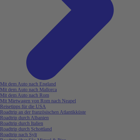
Mit dem Auto nach England
Mit dem Auto nach Mallorca
Mit dem Auto nach Rom
Mit Mietwagen von Rom nach Neapel
Reisetipps für die USA
Roadtrip an der französischen Atlantikküste
Roadtrip durch Albanien
Roadtrip durch Italien
Roadtrip durch Schottland
Roadtrip nach Sylt