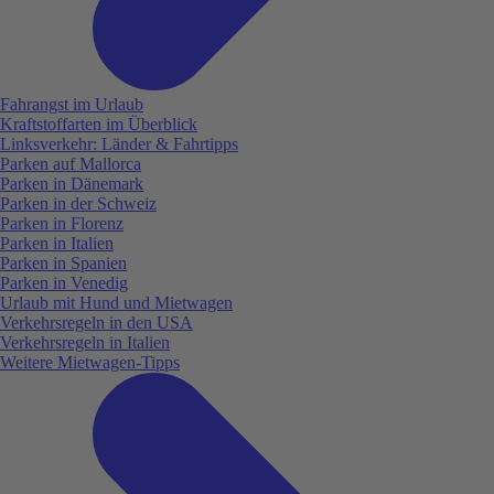
Fahrangst im Urlaub
Kraftstoffarten im Überblick
Linksverkehr: Länder & Fahrtipps
Parken auf Mallorca
Parken in Dänemark
Parken in der Schweiz
Parken in Florenz
Parken in Italien
Parken in Spanien
Parken in Venedig
Urlaub mit Hund und Mietwagen
Verkehrsregeln in den USA
Verkehrsregeln in Italien
Weitere Mietwagen-Tipps