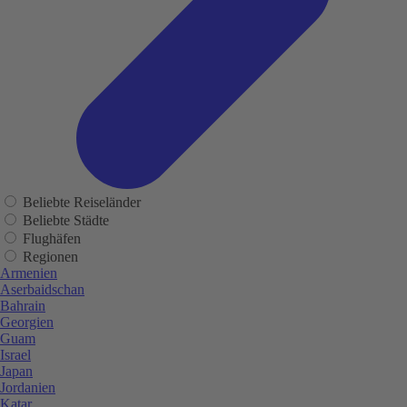
Beliebte Reiseländer
Beliebte Städte
Flughäfen
Regionen
Armenien
Aserbaidschan
Bahrain
Georgien
Guam
Israel
Japan
Jordanien
Katar