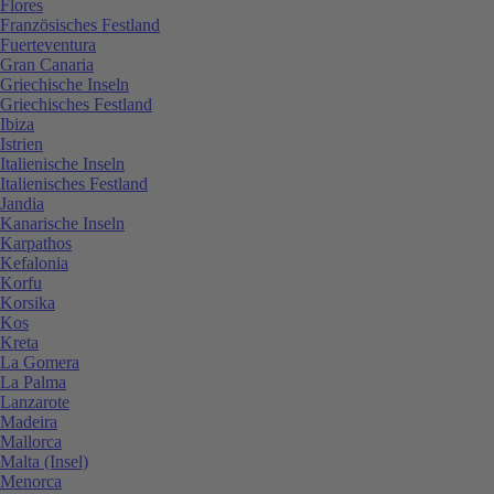
Flores
Französisches Festland
Fuerteventura
Gran Canaria
Griechische Inseln
Griechisches Festland
Ibiza
Istrien
Italienische Inseln
Italienisches Festland
Jandia
Kanarische Inseln
Karpathos
Kefalonia
Korfu
Korsika
Kos
Kreta
La Gomera
La Palma
Lanzarote
Madeira
Mallorca
Malta (Insel)
Menorca