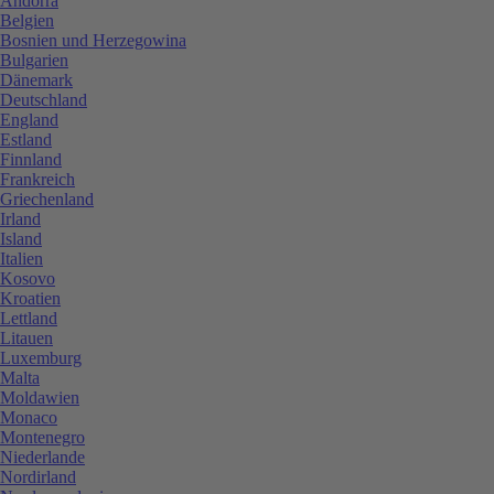
Andorra
Belgien
Bosnien und Herzegowina
Bulgarien
Dänemark
Deutschland
England
Estland
Finnland
Frankreich
Griechenland
Irland
Island
Italien
Kosovo
Kroatien
Lettland
Litauen
Luxemburg
Malta
Moldawien
Monaco
Montenegro
Niederlande
Nordirland