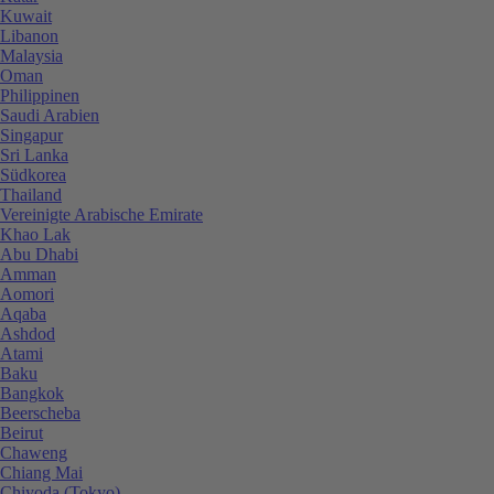
Kuwait
Libanon
Malaysia
Oman
Philippinen
Saudi Arabien
Singapur
Sri Lanka
Südkorea
Thailand
Vereinigte Arabische Emirate
Khao Lak
Abu Dhabi
Amman
Aomori
Aqaba
Ashdod
Atami
Baku
Bangkok
Beerscheba
Beirut
Chaweng
Chiang Mai
Chiyoda (Tokyo)