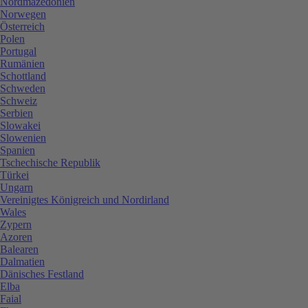
Nordmazedonien
Norwegen
Österreich
Polen
Portugal
Rumänien
Schottland
Schweden
Schweiz
Serbien
Slowakei
Slowenien
Spanien
Tschechische Republik
Türkei
Ungarn
Vereinigtes Königreich und Nordirland
Wales
Zypern
Azoren
Balearen
Dalmatien
Dänisches Festland
Elba
Faial