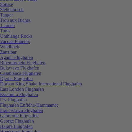
Sousse
Stellenbosch
Tanger
Trou aux Biches
Tsumeb
Tunis
Umhlanga Rocks
Vacoas-Phoenix
Windhoek
Zanzibar
Agadir Flughafen
Bloemfontein Flughafen
Bulawayo Flughafen
Casablanca Flughafen
Djerba Flughafen
Durban King Shaka International Flughafen
East London Flughafen
Essaouira Flughafen
Fez Flughafen
Flughafen Enfidha-Hammamet
Francistown Flughafen
Gaborone Flughafen
George Flughafen
Harare Flughafen
Hoedspruit Flughafen