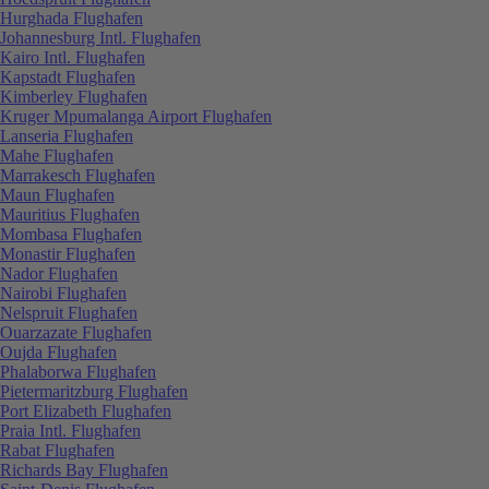
Hurghada Flughafen
Johannesburg Intl. Flughafen
Kairo Intl. Flughafen
Kapstadt Flughafen
Kimberley Flughafen
Kruger Mpumalanga Airport Flughafen
Lanseria Flughafen
Mahe Flughafen
Marrakesch Flughafen
Maun Flughafen
Mauritius Flughafen
Mombasa Flughafen
Monastir Flughafen
Nador Flughafen
Nairobi Flughafen
Nelspruit Flughafen
Ouarzazate Flughafen
Oujda Flughafen
Phalaborwa Flughafen
Pietermaritzburg Flughafen
Port Elizabeth Flughafen
Praia Intl. Flughafen
Rabat Flughafen
Richards Bay Flughafen