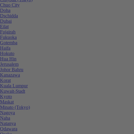
Chuo City
Doha
Dschidda
Dubai
Eilat
Fujairah
Fukuoka
Gotemba
Haifa
Hokuto
Hua Hin
Jerusalem
Johor Bahru
Kanazawa
Korat
Kuala Lumpur
Kuwait-Stadt
Kyoto
Maskat
Minato (Tokyo)
Nagoya
Naha
Natanya
Odawara