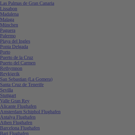
Las Palmas de Gran Canaria
Lissabon
Madalena
Malaga
München
Paguera
Palermo
Playa del Ingles
Ponta Delgada
Porto
Puerto de la Cruz
Puerto del Carmen
Rethymnon
Reykjavik
San Sebastian (La Gomera)
Santa Cruz de Tenerife
Sevilla
Stuttgart
Valle Gran Rey
Alicante Flughafen
Amsterdam Schiphol Flughafen
Antalya Flughafen
Athen Flughafen
Barcelona Flughafen
Bari Flughafen