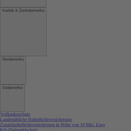
Karibik & Zentralamerika
Nordamerika
Südamerika
Vollkaskoschutz
Landesübliche Haftpflichtversicherung
Zusatzhaftpflichtversicherung in Höhe von 10 Mio. Euro
Kfz-Diebstahlschutz