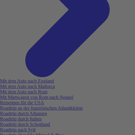
Mit dem Auto nach England
Mit dem Auto nach Mallorca
Mit dem Auto nach Rom
Mit Mietwagen von Rom nach Neapel
Reisetipps für die USA
Roadtrip an der französischen Atlantikküste
Roadtrip durch Albanien
Roadtrip durch Italien
Roadtrip durch Schottland
Roadtrip nach Sylt