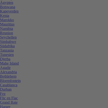
Ägypten
Botswana
Kapeverden
Kenia
Marokko
Mauritius
Namibia
Reunion
Seychellen
Simbabwe
Südafrika
Tanzania
Tunesien
Djerba
Mahe Island
Agadir
Alexandria
Bethlehem
Bloemfontein
Casablanca
Durban
Fez
Flic en Flac
Grand Baie
Harare