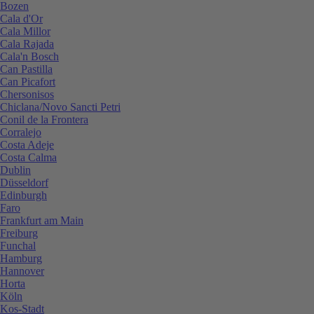
Bozen
Cala d'Or
Cala Millor
Cala Rajada
Cala'n Bosch
Can Pastilla
Can Picafort
Chersonisos
Chiclana/Novo Sancti Petri
Conil de la Frontera
Corralejo
Costa Adeje
Costa Calma
Dublin
Düsseldorf
Edinburgh
Faro
Frankfurt am Main
Freiburg
Funchal
Hamburg
Hannover
Horta
Köln
Kos-Stadt