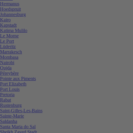
Hermanus
Hoedspruit
Johannesburg
Kairo
Kapstadt
Katima Mulilo
Le Morne
Le Port
Lüderitz
Marrakesch
Mombasa
Nairobi
Oujda
Péreybère
Pointe aux Piments
Port Elizabeth
Port Louis
Pretoria
Rabat
Rustenburg
Saint-Gilles-Les-Bains
Sainte-Marie
Saldanha
Santa Maria do Sal
Sheikh Zayed Stadt