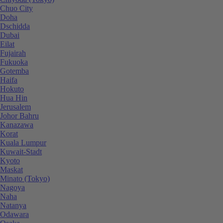
Chuo City
Doha
Dschidda
Dubai
Eilat
Fujairah
Fukuoka
Gotemba
Haifa
Hokuto
Hua Hin
Jerusalem
Johor Bahru
Kanazawa
Korat
Kuala Lumpur
Kuwait-Stadt
Kyoto
Maskat
Minato (Tokyo)
Nagoya
Naha
Natanya
Odawara