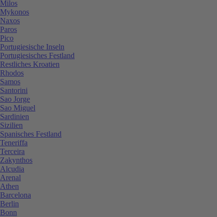
Milos
Mykonos
Naxos
Paros
Pico
Portugiesische Inseln
Portugiesisches Festland
Restliches Kroatien
Rhodos
Samos
Santorini
Sao Jorge
Sao Miguel
Sardinien
Sizilien
Spanisches Festland
Teneriffa
Terceira
Zakynthos
Alcudia
Arenal
Athen
Barcelona
Berlin
Bonn