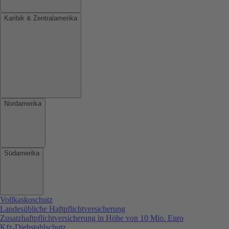
Karibik & Zentralamerika
Nordamerika
Südamerika
Vollkaskoschutz
Landesübliche Haftpflichtversicherung
Zusatzhaftpflichtversicherung in Höhe von 10 Mio. Euro
Kfz-Diebstahlschutz