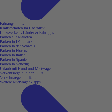
Fahrangst im Urlaub
Kraftstoffarten im Überblick
Linksverkehr: Länder & Fahrtipps
Parken auf Mallorca
Parken in Dänemark
Parken in der Schweiz
Parken in Florenz
Parken in Italien
Parken in Spanien
Parken in Venedig
Urlaub mit Hund und Mietwagen
Verkehrsregeln in den USA
Verkehrsregeln in Italien
Weitere Mietwagen-Tipps