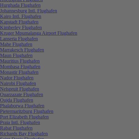
Hurghada Flughafen
Johannesburg Intl. Flughafen
Kairo Intl. Flughafen
Kapstadt Flughafen
Kimberley Flughafen
Kruger Mpumalanga Airport Flughafen
Lanseria Flughafen
Mahe Flughafen
Marrakesch Flughafen
Maun Flughafen
Mauritius Flughafen
Mombasa Flughafen
Monastir Flughafen
Nador Flughafen
Nairobi Flughafen
Nelspruit Flughafen
Ouarzazate Flughafen
Oujda Flughafen
Phalaborwa Flughafen
Pietermaritzburg Flughafen
Port Elizabeth Flughafen
Praia Intl. Flughafen
Rabat Flughafen
Richards Bay Flughafen