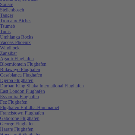
Sousse
Stellenbosch
Tanger
Trou aux Biches
Tsumeb
Tunis
Umhlanga Rocks
Vacoas-Phoenix
Windhoek
Zanzibar
Agadir Flughafen
Bloemfontein Flughafen
Bulawayo Flughafen
Casablanca Flughafen
Djerba Flughafen
Durban King Shaka International Flughafen
East London Flughafen
Essaouira Flughafen
Fez Flughafen
Flughafen Enfidha-Hammamet
Francistown Flughafen
Gaborone Flughafen
George Flughafen
Harare Flughafen
Hoedspruit Flughafen