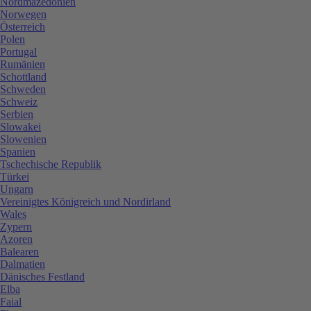
Nordmazedonien
Norwegen
Österreich
Polen
Portugal
Rumänien
Schottland
Schweden
Schweiz
Serbien
Slowakei
Slowenien
Spanien
Tschechische Republik
Türkei
Ungarn
Vereinigtes Königreich und Nordirland
Wales
Zypern
Azoren
Balearen
Dalmatien
Dänisches Festland
Elba
Faial