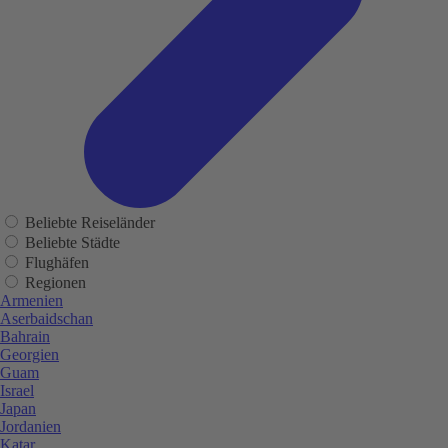
Beliebte Reiseländer
Beliebte Städte
Flughäfen
Regionen
Armenien
Aserbaidschan
Bahrain
Georgien
Guam
Israel
Japan
Jordanien
Katar