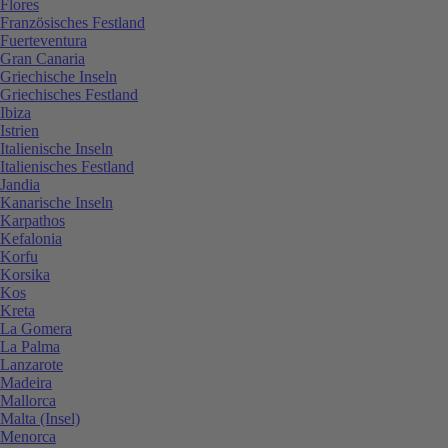
Flores
Französisches Festland
Fuerteventura
Gran Canaria
Griechische Inseln
Griechisches Festland
Ibiza
Istrien
Italienische Inseln
Italienisches Festland
Jandia
Kanarische Inseln
Karpathos
Kefalonia
Korfu
Korsika
Kos
Kreta
La Gomera
La Palma
Lanzarote
Madeira
Mallorca
Malta (Insel)
Menorca