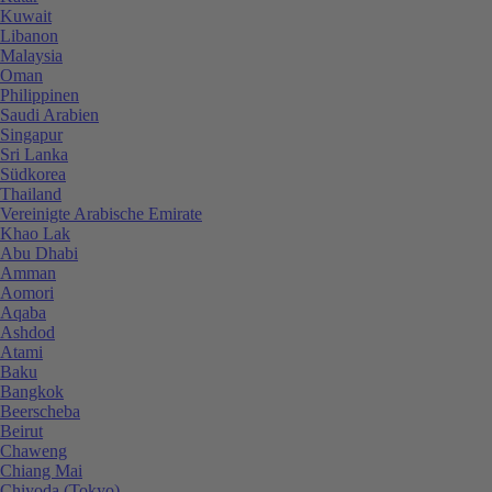
Kuwait
Libanon
Malaysia
Oman
Philippinen
Saudi Arabien
Singapur
Sri Lanka
Südkorea
Thailand
Vereinigte Arabische Emirate
Khao Lak
Abu Dhabi
Amman
Aomori
Aqaba
Ashdod
Atami
Baku
Bangkok
Beerscheba
Beirut
Chaweng
Chiang Mai
Chiyoda (Tokyo)