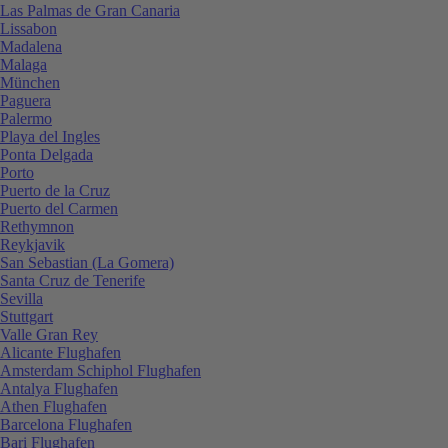
Las Palmas de Gran Canaria
Lissabon
Madalena
Malaga
München
Paguera
Palermo
Playa del Ingles
Ponta Delgada
Porto
Puerto de la Cruz
Puerto del Carmen
Rethymnon
Reykjavik
San Sebastian (La Gomera)
Santa Cruz de Tenerife
Sevilla
Stuttgart
Valle Gran Rey
Alicante Flughafen
Amsterdam Schiphol Flughafen
Antalya Flughafen
Athen Flughafen
Barcelona Flughafen
Bari Flughafen