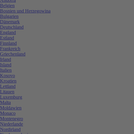
Andorra
Belgien
Bosnien und Herzegowina
Bulgarien
Dänemark
Deutschland
England
Estland
Finnland
Frankreich
Griechenland
Irland
Island
Italien
Kosovo
Kroatien
Lettland
Litauen
Luxemburg
Malta
Moldawien
Monaco
Montenegro
Niederlande
Nordirland