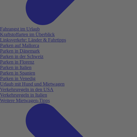
Fahrangst im Urlaub
Kraftstoffarten im Überblick
Linksverkehr: Länder & Fahrtipps
Parken auf Mallorca
Parken in Dänemark
Parken in der Schweiz
Parken in Florenz
Parken in Italien
Parken in Spanien
Parken in Venedig
Urlaub mit Hund und Mietwagen
Verkehrsregeln in den USA
Verkehrsregeln in Italien
Weitere Mietwagen-Tipps