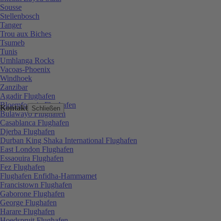
Sousse
Stellenbosch
Tanger
Trou aux Biches
Tsumeb
Tunis
Umhlanga Rocks
Vacoas-Phoenix
Windhoek
Zanzibar
Agadir Flughafen
Bloemfontein Flughafen
Kontakt
Schließen
Bulawayo Flughafen
Casablanca Flughafen
Djerba Flughafen
Durban King Shaka International Flughafen
East London Flughafen
Essaouira Flughafen
Fez Flughafen
Flughafen Enfidha-Hammamet
Francistown Flughafen
Gaborone Flughafen
George Flughafen
Harare Flughafen
Hoedspruit Flughafen