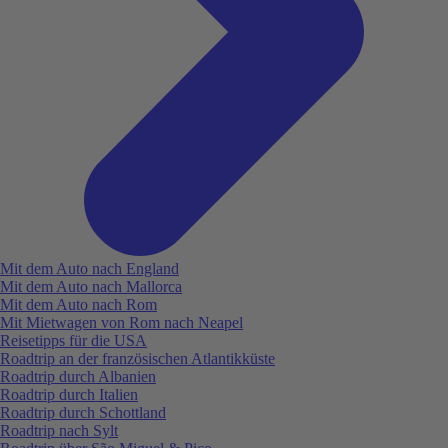
Mit dem Auto nach England
Mit dem Auto nach Mallorca
Mit dem Auto nach Rom
Mit Mietwagen von Rom nach Neapel
Reisetipps für die USA
Roadtrip an der französischen Atlantikküste
Roadtrip durch Albanien
Roadtrip durch Italien
Roadtrip durch Schottland
Roadtrip nach Sylt