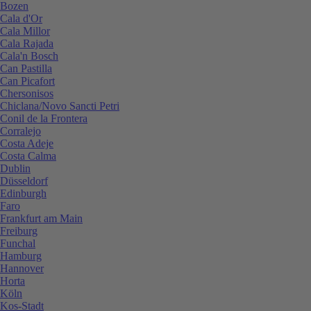
Bozen
Cala d'Or
Cala Millor
Cala Rajada
Cala'n Bosch
Can Pastilla
Can Picafort
Chersonisos
Chiclana/Novo Sancti Petri
Conil de la Frontera
Corralejo
Costa Adeje
Costa Calma
Dublin
Düsseldorf
Edinburgh
Faro
Frankfurt am Main
Freiburg
Funchal
Hamburg
Hannover
Horta
Köln
Kos-Stadt