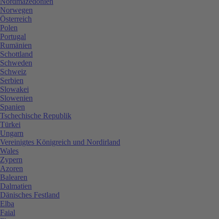
Nordmazedonien
Norwegen
Österreich
Polen
Portugal
Rumänien
Schottland
Schweden
Schweiz
Serbien
Slowakei
Slowenien
Spanien
Tschechische Republik
Türkei
Ungarn
Vereinigtes Königreich und Nordirland
Wales
Zypern
Azoren
Balearen
Dalmatien
Dänisches Festland
Elba
Faial