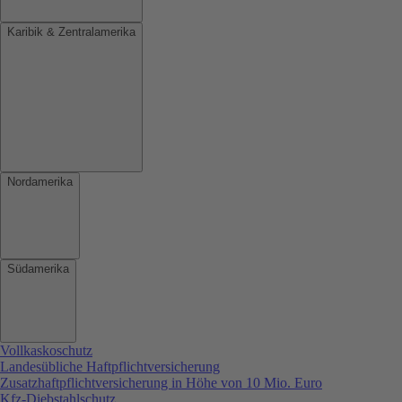
Karibik & Zentralamerika
Nordamerika
Südamerika
Vollkaskoschutz
Landesübliche Haftpflichtversicherung
Zusatzhaftpflichtversicherung in Höhe von 10 Mio. Euro
Kfz-Diebstahlschutz