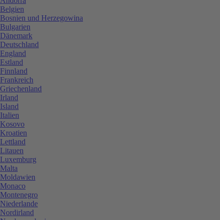
Andorra
Belgien
Bosnien und Herzegowina
Bulgarien
Dänemark
Deutschland
England
Estland
Finnland
Frankreich
Griechenland
Irland
Island
Italien
Kosovo
Kroatien
Lettland
Litauen
Luxemburg
Malta
Moldawien
Monaco
Montenegro
Niederlande
Nordirland