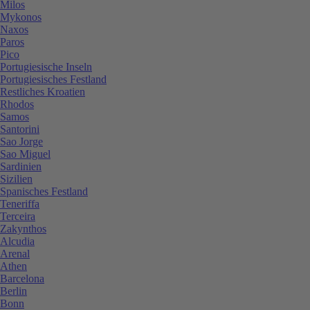
Milos
Mykonos
Naxos
Paros
Pico
Portugiesische Inseln
Portugiesisches Festland
Restliches Kroatien
Rhodos
Samos
Santorini
Sao Jorge
Sao Miguel
Sardinien
Sizilien
Spanisches Festland
Teneriffa
Terceira
Zakynthos
Alcudia
Arenal
Athen
Barcelona
Berlin
Bonn