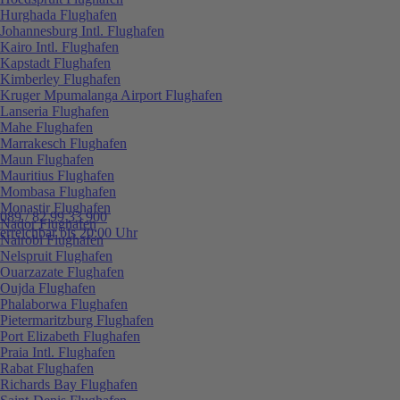
Hurghada Flughafen
Johannesburg Intl. Flughafen
Kairo Intl. Flughafen
Kapstadt Flughafen
Kimberley Flughafen
Kruger Mpumalanga Airport Flughafen
Lanseria Flughafen
Mahe Flughafen
Marrakesch Flughafen
Maun Flughafen
Mauritius Flughafen
Mombasa Flughafen
Monastir Flughafen
089 / 82 99 33 900
Nador Flughafen
erreichbar bis 20:00 Uhr
Nairobi Flughafen
Nelspruit Flughafen
Ouarzazate Flughafen
Oujda Flughafen
Phalaborwa Flughafen
Pietermaritzburg Flughafen
Port Elizabeth Flughafen
Praia Intl. Flughafen
Rabat Flughafen
Richards Bay Flughafen