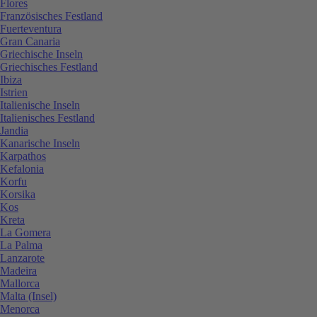
Flores
Französisches Festland
Fuerteventura
Gran Canaria
Griechische Inseln
Griechisches Festland
Ibiza
Istrien
Italienische Inseln
Italienisches Festland
Jandia
Kanarische Inseln
Karpathos
Kefalonia
Korfu
Korsika
Kos
Kreta
La Gomera
La Palma
Lanzarote
Madeira
Mallorca
Malta (Insel)
Menorca