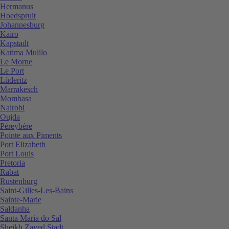
Hermanus
Hoedspruit
Johannesburg
Kairo
Kapstadt
Katima Mulilo
Le Morne
Le Port
Lüderitz
Marrakesch
Mombasa
Nairobi
Oujda
Péreybère
Pointe aux Piments
Port Elizabeth
Port Louis
Pretoria
Rabat
Rustenburg
Saint-Gilles-Les-Bains
Sainte-Marie
Saldanha
Santa Maria do Sal
Sheikh Zayed Stadt