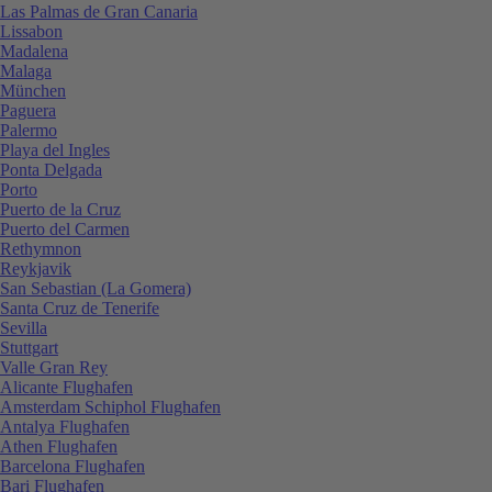
Las Palmas de Gran Canaria
Lissabon
Madalena
Malaga
München
Paguera
Palermo
Playa del Ingles
Ponta Delgada
Porto
Puerto de la Cruz
Puerto del Carmen
Rethymnon
Reykjavik
San Sebastian (La Gomera)
Santa Cruz de Tenerife
Sevilla
Stuttgart
Valle Gran Rey
Alicante Flughafen
Amsterdam Schiphol Flughafen
Antalya Flughafen
Athen Flughafen
Barcelona Flughafen
Bari Flughafen