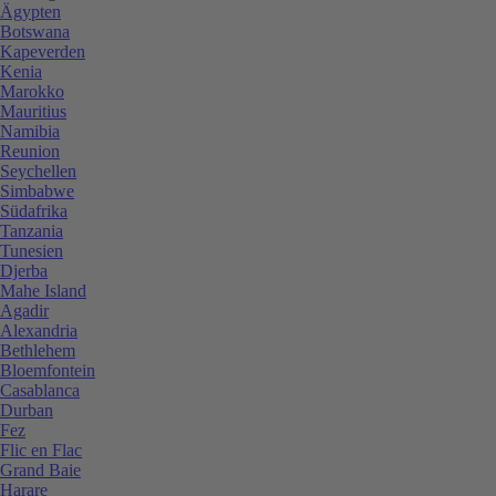
Ägypten
Botswana
Kapeverden
Kenia
Marokko
Mauritius
Namibia
Reunion
Seychellen
Simbabwe
Südafrika
Tanzania
Tunesien
Djerba
Mahe Island
Agadir
Alexandria
Bethlehem
Bloemfontein
Casablanca
Durban
Fez
Flic en Flac
Grand Baie
Harare