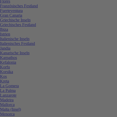
Flores
Französisches Festland
Fuerteventura
Gran Canaria
Griechische Inseln
Griechisches Festland
Ibiza
Istrien
Italienische Inseln
Italienisches Festland
Jandia
Kanarische Inseln
Karpathos
Kefalonia
Korfu
Korsika
Kos
Kreta
La Gomera
La Palma
Lanzarote
Madeira
Mallorca
Malta (Insel)
Menorca