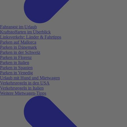
Fahrangst im Urlaub
Kraftstoffarten im Überblick
Linksverkehr: Länder & Fahrtipps
Parken auf Mallorca
Parken in Dänemark
Parken in der Schweiz
Parken in Florenz
Parken in Italien
Parken in Spanien
Parken in Venedig
Urlaub mit Hund und Mietwagen
Verkehrsregeln in den USA
Verkehrsregeln in Italien
Weitere Mietwagen-Tipps