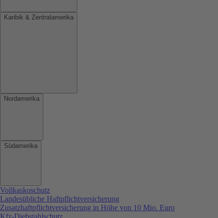
Karibik & Zentralamerika
Nordamerika
Südamerika
Vollkaskoschutz
Landesübliche Haftpflichtversicherung
Zusatzhaftpflichtversicherung in Höhe von 10 Mio. Euro
Kfz-Diebstahlschutz