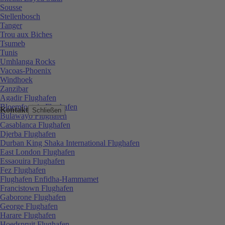
Sousse
Stellenbosch
Tanger
Trou aux Biches
Tsumeb
Tunis
Umhlanga Rocks
Vacoas-Phoenix
Windhoek
Zanzibar
Agadir Flughafen
Bloemfontein Flughafen
Kontakt
Schließen
Bulawayo Flughafen
Casablanca Flughafen
Djerba Flughafen
Durban King Shaka International Flughafen
East London Flughafen
Essaouira Flughafen
Fez Flughafen
Flughafen Enfidha-Hammamet
Francistown Flughafen
Gaborone Flughafen
George Flughafen
Harare Flughafen
Hoedspruit Flughafen