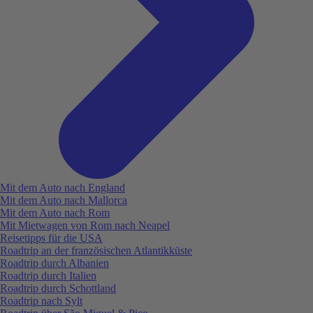
Mit dem Auto nach England
Mit dem Auto nach Mallorca
Mit dem Auto nach Rom
Mit Mietwagen von Rom nach Neapel
Reisetipps für die USA
Roadtrip an der französischen Atlantikküste
Roadtrip durch Albanien
Roadtrip durch Italien
Roadtrip durch Schottland
Roadtrip nach Sylt