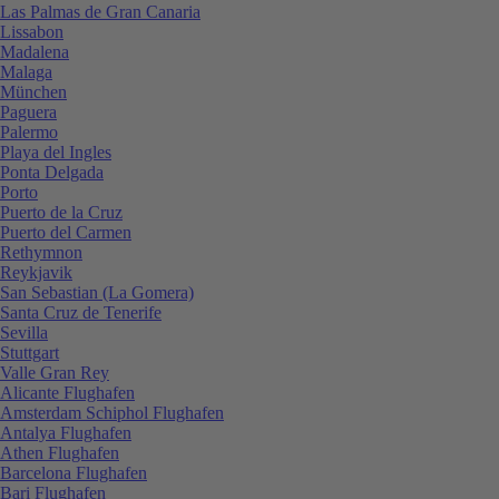
Las Palmas de Gran Canaria
Lissabon
Madalena
Malaga
München
Paguera
Palermo
Playa del Ingles
Ponta Delgada
Porto
Puerto de la Cruz
Puerto del Carmen
Rethymnon
Reykjavik
San Sebastian (La Gomera)
Santa Cruz de Tenerife
Sevilla
Stuttgart
Valle Gran Rey
Alicante Flughafen
Amsterdam Schiphol Flughafen
Antalya Flughafen
Athen Flughafen
Barcelona Flughafen
Bari Flughafen