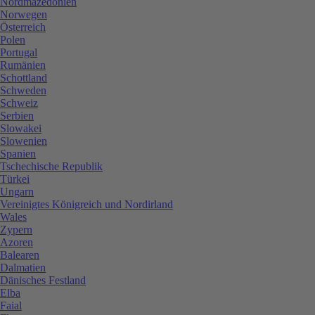
Nordmazedonien
Norwegen
Österreich
Polen
Portugal
Rumänien
Schottland
Schweden
Schweiz
Serbien
Slowakei
Slowenien
Spanien
Tschechische Republik
Türkei
Ungarn
Vereinigtes Königreich und Nordirland
Wales
Zypern
Azoren
Balearen
Dalmatien
Dänisches Festland
Elba
Faial