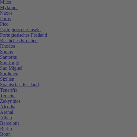
Milos
Mykonos
Naxos
Paros
Pico
Portugiesische Inseln
Portugiesisches Festland
Restliches Kroatien
Rhodos
Samos
Santorini
Sao Jorge
Sao Miguel
Sardinien
Sizilien
Spanisches Festland
Teneriffa
Terceira
Zakynthos
Alcudia
Arenal
Athen
Barcelona
Berlin
Bonn