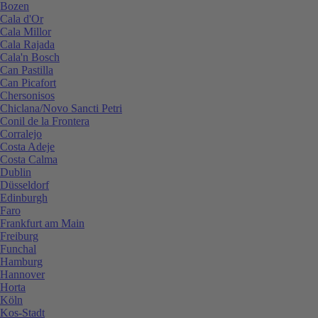
Bozen
Cala d'Or
Cala Millor
Cala Rajada
Cala'n Bosch
Can Pastilla
Can Picafort
Chersonisos
Chiclana/Novo Sancti Petri
Conil de la Frontera
Corralejo
Costa Adeje
Costa Calma
Dublin
Düsseldorf
Edinburgh
Faro
Frankfurt am Main
Freiburg
Funchal
Hamburg
Hannover
Horta
Köln
Kos-Stadt