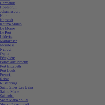
Hermanus
Hoedspruit
Johannesburg
Kairo
Kapstadt
Katima Mulilo
Le Morne
Le Port
Lüderitz
Marrakesch
Mombasa
Nairobi
Oujda
Péreybère
Pointe aux Piments
Port Elizabeth
Port Louis
Pretoria
Rabat
Rustenburg
Saint-Gilles-Les-Bains
Sainte-Marie
Saldanha
Santa Maria do Sal
Sheikh Zayed Stadt