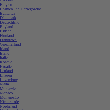
Andorra
Belgien
Bosnien und Herzegowina
Bulgarien
Dänemark
Deutschland
England
Estland
Finnland
Frankreich
Griechenland
Irland
Island
Italien
Kosovo
Kroatien
Lettland
Litauen
Luxemburg
Malta
Moldawien
Monaco
Montenegro
Niederlande
Nordirland