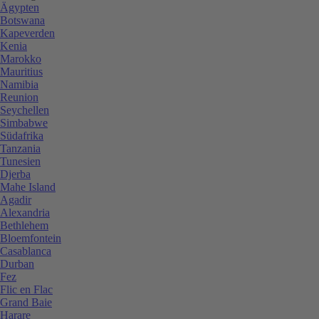
Ägypten
Botswana
Kapeverden
Kenia
Marokko
Mauritius
Namibia
Reunion
Seychellen
Simbabwe
Südafrika
Tanzania
Tunesien
Djerba
Mahe Island
Agadir
Alexandria
Bethlehem
Bloemfontein
Casablanca
Durban
Fez
Flic en Flac
Grand Baie
Harare