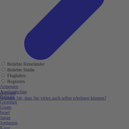
Beliebte Reiseländer
Beliebte Städte
Flughäfen
Regionen
Armenien
Aserbaidschan
Account
Bahrain
Wussten Sie, dass Sie vieles auch selbst erledigen können?
Georgien
Guam
Israel
Japan
Jordanien
Katar