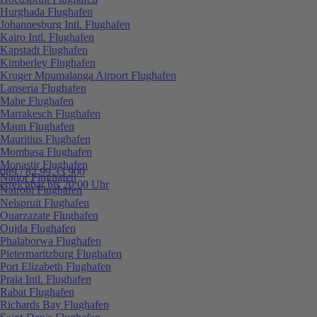
Hurghada Flughafen
Johannesburg Intl. Flughafen
Kairo Intl. Flughafen
Kapstadt Flughafen
Kimberley Flughafen
Kruger Mpumalanga Airport Flughafen
Lanseria Flughafen
Mahe Flughafen
Marrakesch Flughafen
Maun Flughafen
Mauritius Flughafen
Mombasa Flughafen
Monastir Flughafen
089 / 82 99 33 900
Nador Flughafen
erreichbar bis 20:00 Uhr
Nairobi Flughafen
Nelspruit Flughafen
Ouarzazate Flughafen
Oujda Flughafen
Phalaborwa Flughafen
Pietermaritzburg Flughafen
Port Elizabeth Flughafen
Praia Intl. Flughafen
Rabat Flughafen
Richards Bay Flughafen