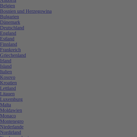
Andorra
Belgien
Bosnien und Herzegowina
Bulgarien
Dänemark
Deutschland
England
Estland
Finnland
Frankreich
Griechenland
Irland
Island
Italien
Kosovo
Kroatien
Lettland
Litauen
Luxemburg
Malta
Moldawien
Monaco
Montenegro
Niederlande
Nordirland