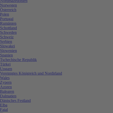
Nordmazedonien
Norwegen
Österreich
Polen
Portugal
Rumänien
Schottland
Schweden
Schweiz
Serbien
Slowakei
Slowenien
Spanien
Tschechische Republik
Türkei
Ungarn
Vereinigtes Königreich und Nordirland
Wales
Zypern
Azoren
Balearen
Dalmatien
Dänisches Festland
Elba
Faial