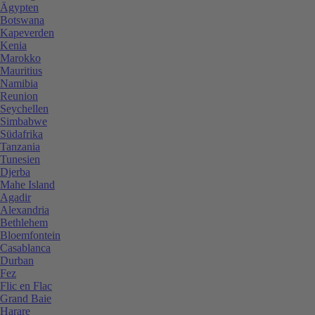
Ägypten
Botswana
Kapeverden
Kenia
Marokko
Mauritius
Namibia
Reunion
Seychellen
Simbabwe
Südafrika
Tanzania
Tunesien
Djerba
Mahe Island
Agadir
Alexandria
Bethlehem
Bloemfontein
Casablanca
Durban
Fez
Flic en Flac
Grand Baie
Harare