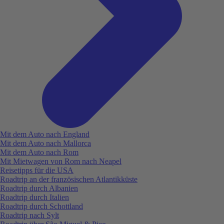
Mit dem Auto nach England
Mit dem Auto nach Mallorca
Mit dem Auto nach Rom
Mit Mietwagen von Rom nach Neapel
Reisetipps für die USA
Roadtrip an der französischen Atlantikküste
Roadtrip durch Albanien
Roadtrip durch Italien
Roadtrip durch Schottland
Roadtrip nach Sylt