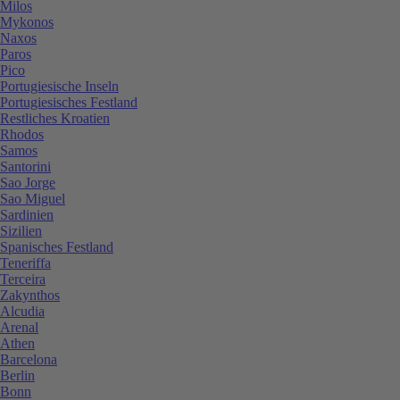
Milos
Mykonos
Naxos
Paros
Pico
Portugiesische Inseln
Portugiesisches Festland
Restliches Kroatien
Rhodos
Samos
Santorini
Sao Jorge
Sao Miguel
Sardinien
Sizilien
Spanisches Festland
Teneriffa
Terceira
Zakynthos
Alcudia
Arenal
Athen
Barcelona
Berlin
Bonn