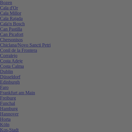
Bozen
Cala d'Or
Cala Millor
Cala Rajada
Cala'n Bosch
Can Pastilla
Can Picafort
Chersonisos
Chiclana/Novo Sancti Petri
Conil de la Frontera
Corralejo
Costa Adeje
Costa Calma
Dublin
Düsseldorf
Edinburgh
Faro
Frankfurt am Main
Freiburg
Funchal
Hamburg
Hannover
Horta
Köln
Kos-Stadt