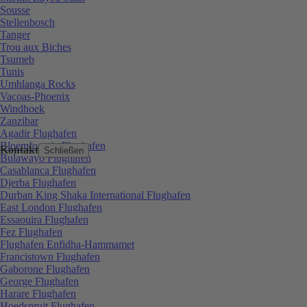
Sousse
Stellenbosch
Tanger
Trou aux Biches
Tsumeb
Tunis
Umhlanga Rocks
Vacoas-Phoenix
Windhoek
Zanzibar
Agadir Flughafen
Bloemfontein Flughafen
Kontakt
Schließen
Bulawayo Flughafen
Casablanca Flughafen
Djerba Flughafen
Durban King Shaka International Flughafen
East London Flughafen
Essaouira Flughafen
Fez Flughafen
Flughafen Enfidha-Hammamet
Francistown Flughafen
Gaborone Flughafen
George Flughafen
Harare Flughafen
Hoedspruit Flughafen