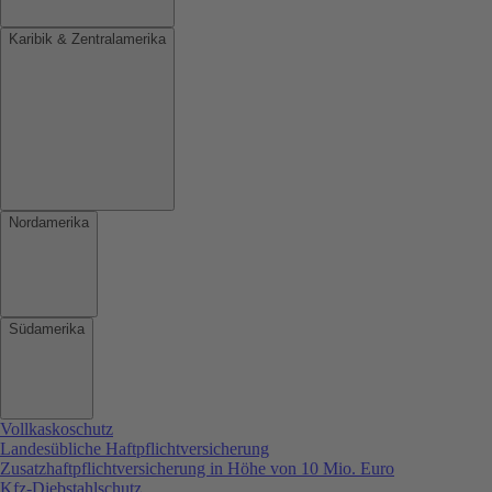
Karibik & Zentralamerika
Nordamerika
Südamerika
Vollkaskoschutz
Landesübliche Haftpflichtversicherung
Zusatzhaftpflichtversicherung in Höhe von 10 Mio. Euro
Kfz-Diebstahlschutz