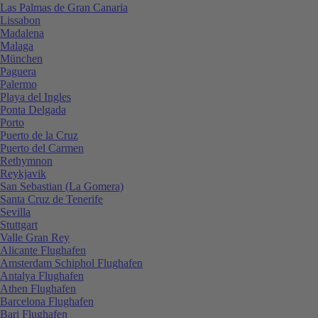
Las Palmas de Gran Canaria
Lissabon
Madalena
Malaga
München
Paguera
Palermo
Playa del Ingles
Ponta Delgada
Porto
Puerto de la Cruz
Puerto del Carmen
Rethymnon
Reykjavik
San Sebastian (La Gomera)
Santa Cruz de Tenerife
Sevilla
Stuttgart
Valle Gran Rey
Alicante Flughafen
Amsterdam Schiphol Flughafen
Antalya Flughafen
Athen Flughafen
Barcelona Flughafen
Bari Flughafen