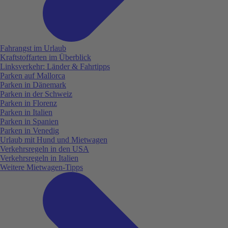
Fahrangst im Urlaub
Kraftstoffarten im Überblick
Linksverkehr: Länder & Fahrtipps
Parken auf Mallorca
Parken in Dänemark
Parken in der Schweiz
Parken in Florenz
Parken in Italien
Parken in Spanien
Parken in Venedig
Urlaub mit Hund und Mietwagen
Verkehrsregeln in den USA
Verkehrsregeln in Italien
Weitere Mietwagen-Tipps