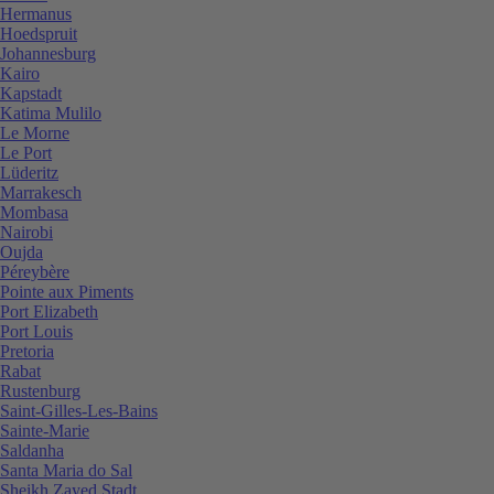
Hermanus
Hoedspruit
Johannesburg
Kairo
Kapstadt
Katima Mulilo
Le Morne
Le Port
Lüderitz
Marrakesch
Mombasa
Nairobi
Oujda
Péreybère
Pointe aux Piments
Port Elizabeth
Port Louis
Pretoria
Rabat
Rustenburg
Saint-Gilles-Les-Bains
Sainte-Marie
Saldanha
Santa Maria do Sal
Sheikh Zayed Stadt