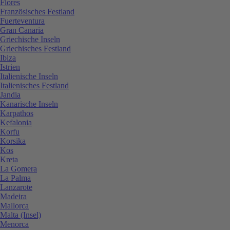
Flores
Französisches Festland
Fuerteventura
Gran Canaria
Griechische Inseln
Griechisches Festland
Ibiza
Istrien
Italienische Inseln
Italienisches Festland
Jandia
Kanarische Inseln
Karpathos
Kefalonia
Korfu
Korsika
Kos
Kreta
La Gomera
La Palma
Lanzarote
Madeira
Mallorca
Malta (Insel)
Menorca