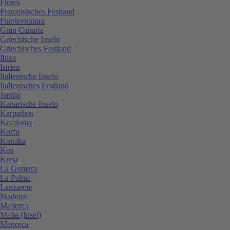
Flores
Französisches Festland
Fuerteventura
Gran Canaria
Griechische Inseln
Griechisches Festland
Ibiza
Istrien
Italienische Inseln
Italienisches Festland
Jandia
Kanarische Inseln
Karpathos
Kefalonia
Korfu
Korsika
Kos
Kreta
La Gomera
La Palma
Lanzarote
Madeira
Mallorca
Malta (Insel)
Menorca