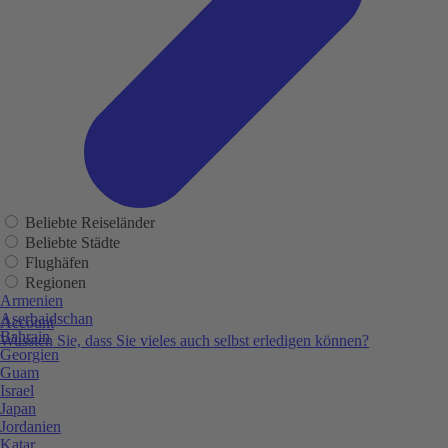
Beliebte Reiseländer
Beliebte Städte
Flughäfen
Regionen
Armenien
Aserbaidschan
Account
Bahrain
Wussten Sie, dass Sie vieles auch selbst erledigen können?
Georgien
Guam
Israel
Japan
Jordanien
Katar