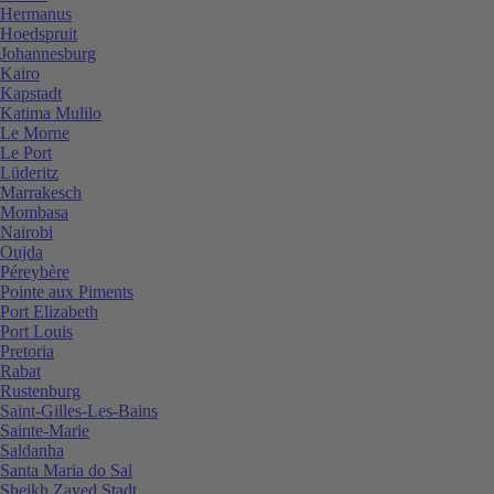
Hermanus
Hoedspruit
Johannesburg
Kairo
Kapstadt
Katima Mulilo
Le Morne
Le Port
Lüderitz
Marrakesch
Mombasa
Nairobi
Oujda
Péreybère
Pointe aux Piments
Port Elizabeth
Port Louis
Pretoria
Rabat
Rustenburg
Saint-Gilles-Les-Bains
Sainte-Marie
Saldanha
Santa Maria do Sal
Sheikh Zayed Stadt