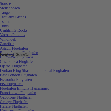
Sousse
Stellenbosch
Tanger
Trou aux Biches
Tsumeb
Tunis
Umhlanga Rocks
Vacoas-Phoenix
Windhoek
Zanzibar
Agadir Flughafen
Bloemfontein Flughafen
Kontakt
Schließen
Bulawayo Flughafen
Casablanca Flughafen
Djerba Flughafen
Durban King Shaka International Flughafen
East London Flughafen
Essaouira Flughafen
Fez Flughafen
Flughafen Enfidha-Hammamet
Francistown Flughafen
Gaborone Flughafen
George Flughafen
Harare Flughafen
Hoedspruit Flughafen