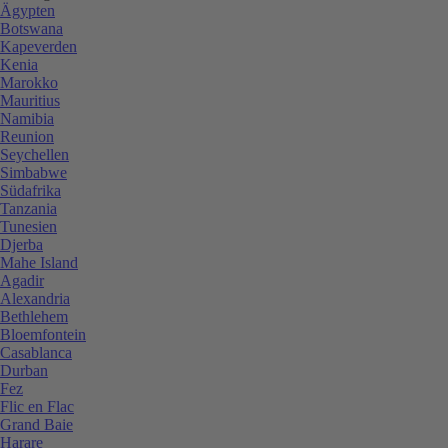
Ägypten
Botswana
Kapeverden
Kenia
Marokko
Mauritius
Namibia
Reunion
Seychellen
Simbabwe
Südafrika
Tanzania
Tunesien
Djerba
Mahe Island
Agadir
Alexandria
Bethlehem
Bloemfontein
Casablanca
Durban
Fez
Flic en Flac
Grand Baie
Harare