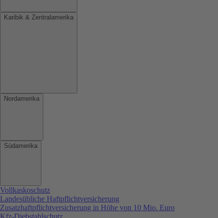
Karibik & Zentralamerika
Nordamerika
Südamerika
Vollkaskoschutz
Landesübliche Haftpflichtversicherung
Zusatzhaftpflichtversicherung in Höhe von 10 Mio. Euro
Kfz-Diebstahlschutz