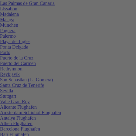
Las Palmas de Gran Canaria
Lissabon
Madalena
Malaga
München
Paguera
Palermo
Playa del Ingles
Ponta Delgada
Porto
Puerto de la Cruz
Puerto del Carmen
Rethymnon
Reykjavik
San Sebastian (La Gomera)
Santa Cruz de Tenerife
Sevilla
Stuttgart
Valle Gran Rey
Alicante Flughafen
Amsterdam Schiphol Flughafen
Antalya Flughafen
Athen Flughafen
Barcelona Flughafen
Bari Flughafen