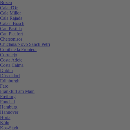
Bozen
Cala d'Or
Cala Millor
Cala Rajada
Cala'n Bosch
Can Pastilla
Can Picafort
Chersonisos
Chiclana/Novo Sancti Petri
Conil de la Frontera
Corralejo
Costa Adeje
Costa Calma
Dublin
Düsseldorf
Edinburgh
Faro
Frankfurt am Main
Freiburg
Funchal
Hamburg
Hannover
Horta
Köln
Kos-Stadt