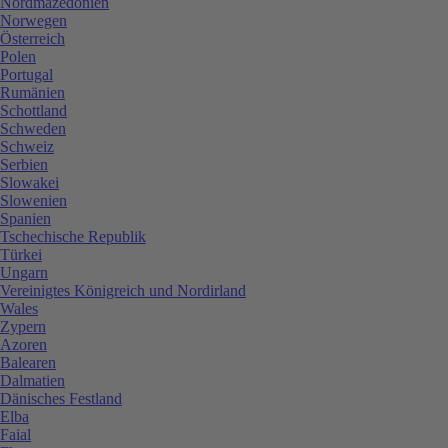
Nordmazedonien
Norwegen
Österreich
Polen
Portugal
Rumänien
Schottland
Schweden
Schweiz
Serbien
Slowakei
Slowenien
Spanien
Tschechische Republik
Türkei
Ungarn
Vereinigtes Königreich und Nordirland
Wales
Zypern
Azoren
Balearen
Dalmatien
Dänisches Festland
Elba
Faial