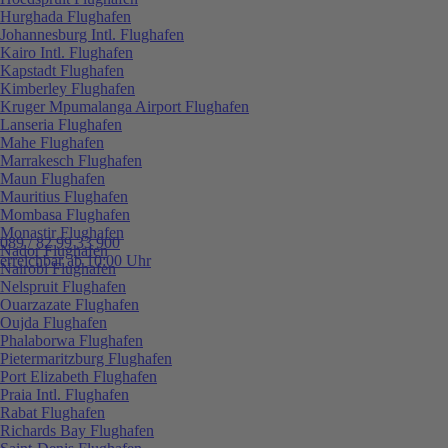
Hurghada Flughafen
Johannesburg Intl. Flughafen
Kairo Intl. Flughafen
Kapstadt Flughafen
Kimberley Flughafen
Kruger Mpumalanga Airport Flughafen
Lanseria Flughafen
Mahe Flughafen
Marrakesch Flughafen
Maun Flughafen
Mauritius Flughafen
Mombasa Flughafen
Monastir Flughafen
089 / 82 99 33 900
Nador Flughafen
erreichbar ab 10:00 Uhr
Nairobi Flughafen
Nelspruit Flughafen
Ouarzazate Flughafen
Oujda Flughafen
Phalaborwa Flughafen
Pietermaritzburg Flughafen
Port Elizabeth Flughafen
Praia Intl. Flughafen
Rabat Flughafen
Richards Bay Flughafen