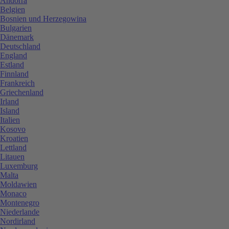
Andorra
Belgien
Bosnien und Herzegowina
Bulgarien
Dänemark
Deutschland
England
Estland
Finnland
Frankreich
Griechenland
Irland
Island
Italien
Kosovo
Kroatien
Lettland
Litauen
Luxemburg
Malta
Moldawien
Monaco
Montenegro
Niederlande
Nordirland