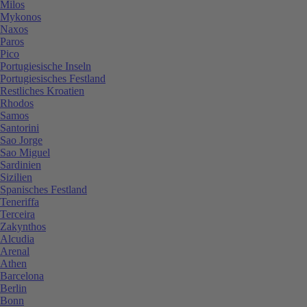
Milos
Mykonos
Naxos
Paros
Pico
Portugiesische Inseln
Portugiesisches Festland
Restliches Kroatien
Rhodos
Samos
Santorini
Sao Jorge
Sao Miguel
Sardinien
Sizilien
Spanisches Festland
Teneriffa
Terceira
Zakynthos
Alcudia
Arenal
Athen
Barcelona
Berlin
Bonn