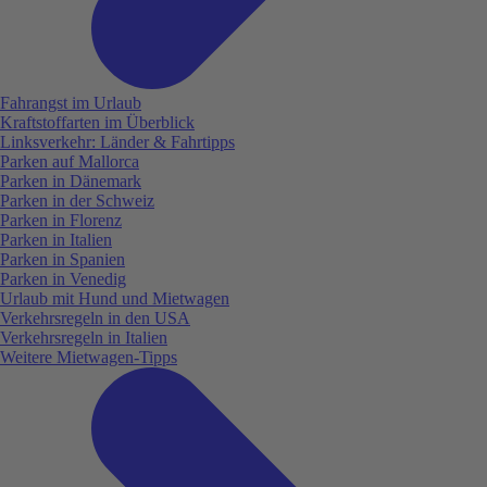
Fahrangst im Urlaub
Kraftstoffarten im Überblick
Linksverkehr: Länder & Fahrtipps
Parken auf Mallorca
Parken in Dänemark
Parken in der Schweiz
Parken in Florenz
Parken in Italien
Parken in Spanien
Parken in Venedig
Urlaub mit Hund und Mietwagen
Verkehrsregeln in den USA
Verkehrsregeln in Italien
Weitere Mietwagen-Tipps