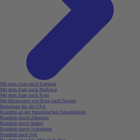
Mit dem Auto nach England
Mit dem Auto nach Mallorca
Mit dem Auto nach Rom
Mit Mietwagen von Rom nach Neapel
Reisetipps für die USA
Roadtrip an der französischen Atlantikküste
Roadtrip durch Albanien
Roadtrip durch Italien
Roadtrip durch Schottland
Roadtrip nach Sylt