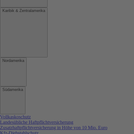
Karibik & Zentralamerika
Nordamerika
Südamerika
Vollkaskoschutz
Landesübliche Haftpflichtversicherung
Zusatzhaftpflichtversicherung in Höhe von 10 Mio. Euro
Kfz-Diebstahlschutz