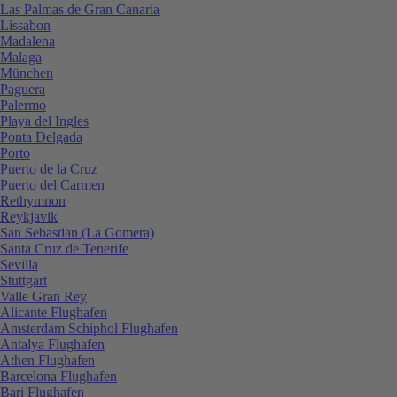
Las Palmas de Gran Canaria
Lissabon
Madalena
Malaga
München
Paguera
Palermo
Playa del Ingles
Ponta Delgada
Porto
Puerto de la Cruz
Puerto del Carmen
Rethymnon
Reykjavik
San Sebastian (La Gomera)
Santa Cruz de Tenerife
Sevilla
Stuttgart
Valle Gran Rey
Alicante Flughafen
Amsterdam Schiphol Flughafen
Antalya Flughafen
Athen Flughafen
Barcelona Flughafen
Bari Flughafen