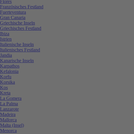
Flores
Französisches Festland
Fuerteventura
Gran Canaria
Griechische Inseln
Griechisches Festland
Ibiza
Istrien
Italienische Inseln
Italienisches Festland
Jandia
Kanarische Inseln
Karpathos
Kefalonia
Korfu
Korsika
Kos
Kreta
La Gomera
La Palma
Lanzarote
Madeira
Mallorca
Malta (Insel)
Menorca