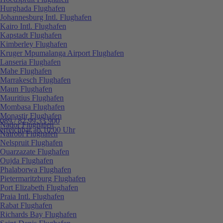
Hurghada Flughafen
Johannesburg Intl. Flughafen
Kairo Intl. Flughafen
Kapstadt Flughafen
Kimberley Flughafen
Kruger Mpumalanga Airport Flughafen
Lanseria Flughafen
Mahe Flughafen
Marrakesch Flughafen
Maun Flughafen
Mauritius Flughafen
Mombasa Flughafen
Monastir Flughafen
089 / 82 99 33 900
Nador Flughafen
erreichbar ab 10:00 Uhr
Nairobi Flughafen
Nelspruit Flughafen
Ouarzazate Flughafen
Oujda Flughafen
Phalaborwa Flughafen
Pietermaritzburg Flughafen
Port Elizabeth Flughafen
Praia Intl. Flughafen
Rabat Flughafen
Richards Bay Flughafen