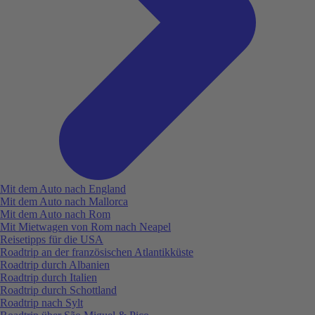
Mit dem Auto nach England
Mit dem Auto nach Mallorca
Mit dem Auto nach Rom
Mit Mietwagen von Rom nach Neapel
Reisetipps für die USA
Roadtrip an der französischen Atlantikküste
Roadtrip durch Albanien
Roadtrip durch Italien
Roadtrip durch Schottland
Roadtrip nach Sylt