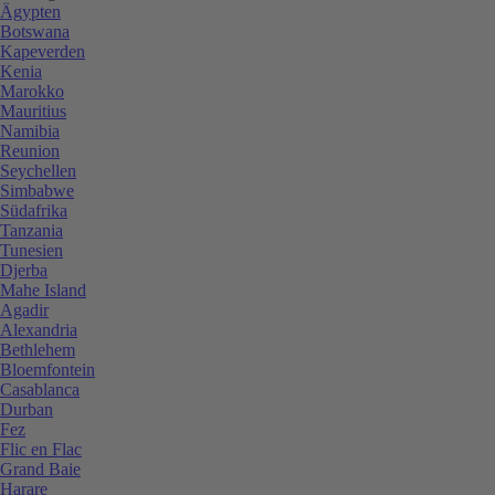
Ägypten
Botswana
Kapeverden
Kenia
Marokko
Mauritius
Namibia
Reunion
Seychellen
Simbabwe
Südafrika
Tanzania
Tunesien
Djerba
Mahe Island
Agadir
Alexandria
Bethlehem
Bloemfontein
Casablanca
Durban
Fez
Flic en Flac
Grand Baie
Harare