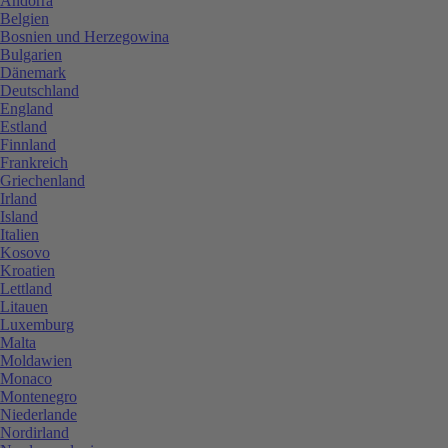
Andorra
Belgien
Bosnien und Herzegowina
Bulgarien
Dänemark
Deutschland
England
Estland
Finnland
Frankreich
Griechenland
Irland
Island
Italien
Kosovo
Kroatien
Lettland
Litauen
Luxemburg
Malta
Moldawien
Monaco
Montenegro
Niederlande
Nordirland