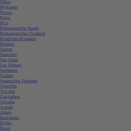
Milos
Mykonos
Naxos
Paros
Pico
Portugiesische Inseln
Portugiesisches Festland
Restliches Kroatien
Rhodos
Samos
Santorini
Sao Jorge
Sao Miguel
Sardinien
Sizilien
Spanisches Festland
Teneriffa
Terceira
Zakynthos
Alcudia
Arenal
Athen
Barcelona
Berlin
Bonn