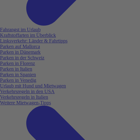
Fahrangst im Urlaub
Kraftstoffarten im Überblick
Linksverkehr: Länder & Fahrtipps
Parken auf Mallorca
Parken in Dänemark
Parken in der Schweiz
Parken in Florenz
Parken in Italien
Parken in Spanien
Parken in Venedig
Urlaub mit Hund und Mietwagen
Verkehrsregeln in den USA
Verkehrsregeln in Italien
Weitere Mietwagen-Tipps