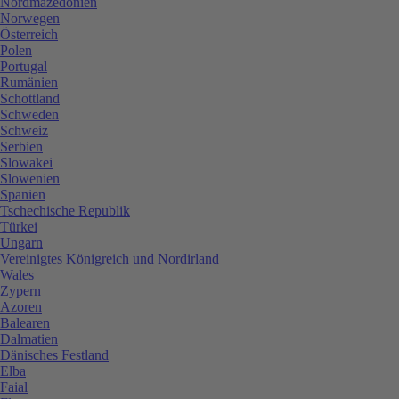
Nordmazedonien
Norwegen
Österreich
Polen
Portugal
Rumänien
Schottland
Schweden
Schweiz
Serbien
Slowakei
Slowenien
Spanien
Tschechische Republik
Türkei
Ungarn
Vereinigtes Königreich und Nordirland
Wales
Zypern
Azoren
Balearen
Dalmatien
Dänisches Festland
Elba
Faial