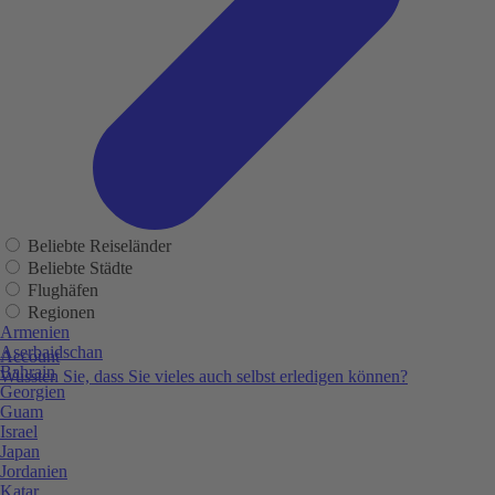
Beliebte Reiseländer
Beliebte Städte
Flughäfen
Regionen
Armenien
Aserbaidschan
Account
Bahrain
Wussten Sie, dass Sie vieles auch selbst erledigen können?
Georgien
Guam
Israel
Japan
Jordanien
Katar