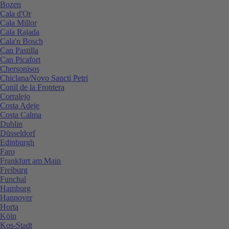
Bozen
Cala d'Or
Cala Millor
Cala Rajada
Cala'n Bosch
Can Pastilla
Can Picafort
Chersonisos
Chiclana/Novo Sancti Petri
Conil de la Frontera
Corralejo
Costa Adeje
Costa Calma
Dublin
Düsseldorf
Edinburgh
Faro
Frankfurt am Main
Freiburg
Funchal
Hamburg
Hannover
Horta
Köln
Kos-Stadt