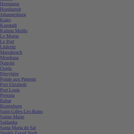
Hermanus
Hoedspruit
Johannesburg
Kairo
Kapstadt
Katima Mulilo
Le Morne
Le Port
Lüderitz
Marrakesch
Mombasa
Nairobi
Oujda
Péreybère
Pointe aux Piments
Port Elizabeth
Port Louis
Pretoria
Rabat
Rustenburg
Saint-Gilles-Les-Bains
Sainte-Marie
Saldanha
Santa Maria do Sal
Sheikh Zayed Stadt