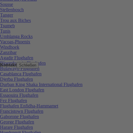
Sousse
Stellenbosch
Tanger
Trou aux Biches
Tsumeb
Tunis
Umhlanga Rocks
Vacoas-Phoenix
Windhoek
Zanzibar
Agadir Flughafen
Bloemfontein Flughafen
Kontakt
Schließen
Bulawayo Flughafen
Casablanca Flughafen
Djerba Flughafen
Durban King Shaka International Flughafen
East London Flughafen
Essaouira Flughafen
Fez Flughafen
Flughafen Enfidha-Hammamet
Francistown Flughafen
Gaborone Flughafen
George Flughafen
Harare Flughafen
Hoedspruit Flughafen