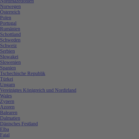
Nordmazedonien
Norwegen
Österreich
Polen
Portugal
Rumänien
Schottland
Schweden
Schweiz
Serbien
Slowakei
Slowenien
Spanien
Tschechische Republik
Türkei
Ungarn
Vereinigtes Königreich und Nordirland
Wales
Zypern
Azoren
Balearen
Dalmatien
Dänisches Festland
Elba
Faial