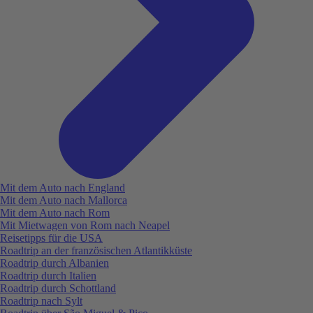
Mit dem Auto nach England
Mit dem Auto nach Mallorca
Mit dem Auto nach Rom
Mit Mietwagen von Rom nach Neapel
Reisetipps für die USA
Roadtrip an der französischen Atlantikküste
Roadtrip durch Albanien
Roadtrip durch Italien
Roadtrip durch Schottland
Roadtrip nach Sylt