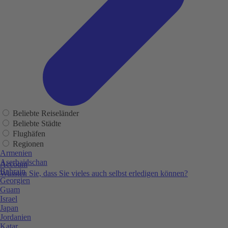
Beliebte Reiseländer
Beliebte Städte
Flughäfen
Regionen
Armenien
Aserbaidschan
Account
Bahrain
Wussten Sie, dass Sie vieles auch selbst erledigen können?
Georgien
Guam
Israel
Japan
Jordanien
Katar