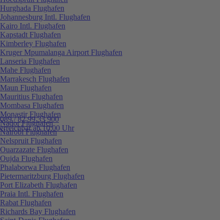
Hurghada Flughafen
Johannesburg Intl. Flughafen
Kairo Intl. Flughafen
Kapstadt Flughafen
Kimberley Flughafen
Kruger Mpumalanga Airport Flughafen
Lanseria Flughafen
Mahe Flughafen
Marrakesch Flughafen
Maun Flughafen
Mauritius Flughafen
Mombasa Flughafen
Monastir Flughafen
089 / 82 99 33 900
Nador Flughafen
erreichbar ab 10:00 Uhr
Nairobi Flughafen
Nelspruit Flughafen
Ouarzazate Flughafen
Oujda Flughafen
Phalaborwa Flughafen
Pietermaritzburg Flughafen
Port Elizabeth Flughafen
Praia Intl. Flughafen
Rabat Flughafen
Richards Bay Flughafen