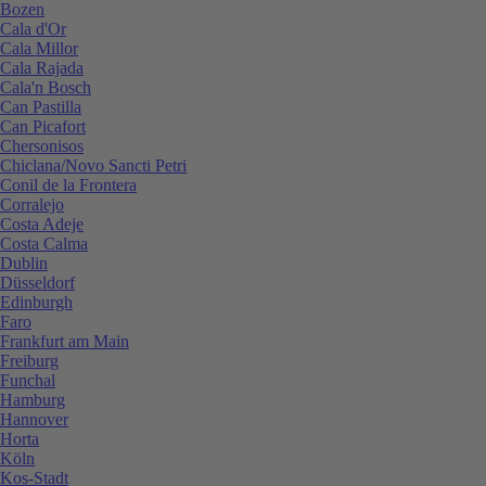
Bozen
Cala d'Or
Cala Millor
Cala Rajada
Cala'n Bosch
Can Pastilla
Can Picafort
Chersonisos
Chiclana/Novo Sancti Petri
Conil de la Frontera
Corralejo
Costa Adeje
Costa Calma
Dublin
Düsseldorf
Edinburgh
Faro
Frankfurt am Main
Freiburg
Funchal
Hamburg
Hannover
Horta
Köln
Kos-Stadt