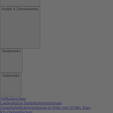
Karibik & Zentralamerika
Nordamerika
Südamerika
Vollkaskoschutz
Landesübliche Haftpflichtversicherung
Zusatzhaftpflichtversicherung in Höhe von 10 Mio. Euro
Kfz-Diebstahlschutz