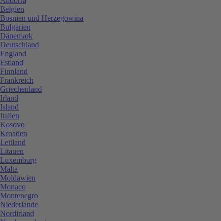
Andorra
Belgien
Bosnien und Herzegowina
Bulgarien
Dänemark
Deutschland
England
Estland
Finnland
Frankreich
Griechenland
Irland
Island
Italien
Kosovo
Kroatien
Lettland
Litauen
Luxemburg
Malta
Moldawien
Monaco
Montenegro
Niederlande
Nordirland