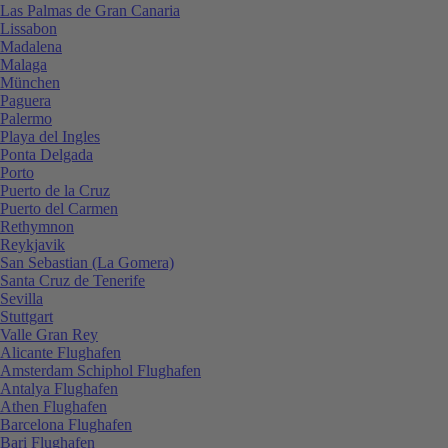
Las Palmas de Gran Canaria
Lissabon
Madalena
Malaga
München
Paguera
Palermo
Playa del Ingles
Ponta Delgada
Porto
Puerto de la Cruz
Puerto del Carmen
Rethymnon
Reykjavik
San Sebastian (La Gomera)
Santa Cruz de Tenerife
Sevilla
Stuttgart
Valle Gran Rey
Alicante Flughafen
Amsterdam Schiphol Flughafen
Antalya Flughafen
Athen Flughafen
Barcelona Flughafen
Bari Flughafen