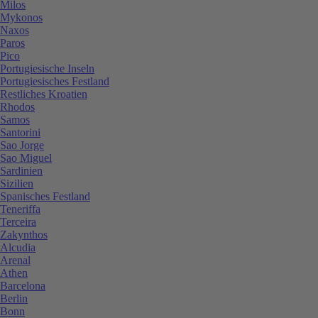
Milos
Mykonos
Naxos
Paros
Pico
Portugiesische Inseln
Portugiesisches Festland
Restliches Kroatien
Rhodos
Samos
Santorini
Sao Jorge
Sao Miguel
Sardinien
Sizilien
Spanisches Festland
Teneriffa
Terceira
Zakynthos
Alcudia
Arenal
Athen
Barcelona
Berlin
Bonn