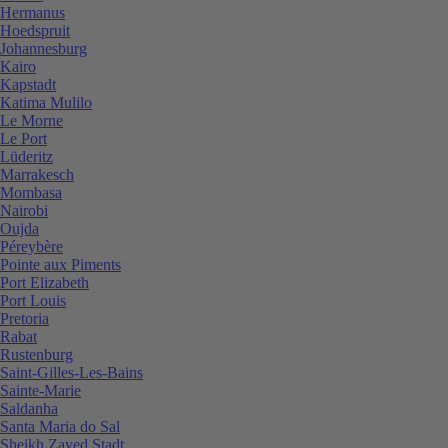
Hermanus
Hoedspruit
Johannesburg
Kairo
Kapstadt
Katima Mulilo
Le Morne
Le Port
Lüderitz
Marrakesch
Mombasa
Nairobi
Oujda
Péreybère
Pointe aux Piments
Port Elizabeth
Port Louis
Pretoria
Rabat
Rustenburg
Saint-Gilles-Les-Bains
Sainte-Marie
Saldanha
Santa Maria do Sal
Sheikh Zayed Stadt