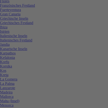
Flores
Französisches Festland
Fuerteventura
Gran Canaria
Griechische Inseln
Griechisches Festland
Ibiza
Istrien
Italienische Inseln
Italienisches Festland
Jandia
Kanarische Inseln
Karpathos
Kefalonia
Korfu
Korsika
Kos
Kreta
La Gomera
La Palma
Lanzarote
Madeira
Mallorca
Malta (Insel)
Menorca