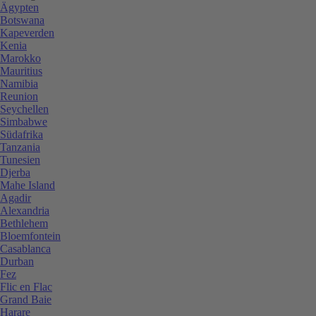
Ägypten
Botswana
Kapeverden
Kenia
Marokko
Mauritius
Namibia
Reunion
Seychellen
Simbabwe
Südafrika
Tanzania
Tunesien
Djerba
Mahe Island
Agadir
Alexandria
Bethlehem
Bloemfontein
Casablanca
Durban
Fez
Flic en Flac
Grand Baie
Harare