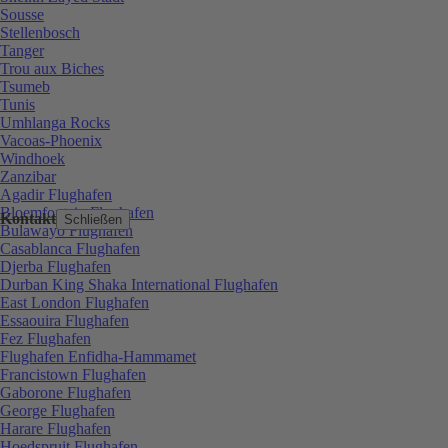
Sousse
Stellenbosch
Tanger
Trou aux Biches
Tsumeb
Tunis
Umhlanga Rocks
Vacoas-Phoenix
Windhoek
Zanzibar
Agadir Flughafen
Bloemfontein Flughafen
Kontakt
Schließen
Bulawayo Flughafen
Casablanca Flughafen
Djerba Flughafen
Durban King Shaka International Flughafen
East London Flughafen
Essaouira Flughafen
Fez Flughafen
Flughafen Enfidha-Hammamet
Francistown Flughafen
Gaborone Flughafen
George Flughafen
Harare Flughafen
Hoedspruit Flughafen