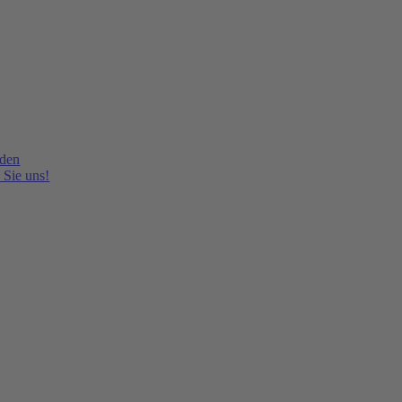
lden
 Sie uns!