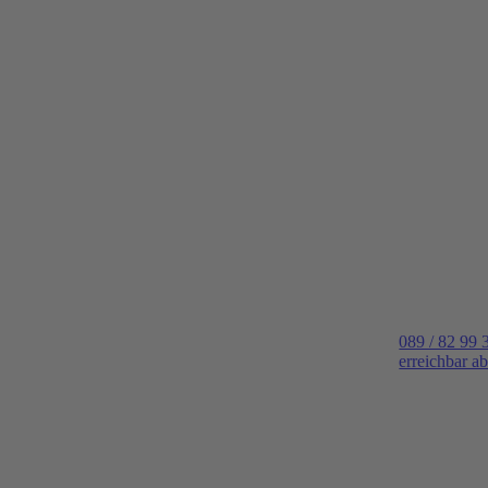
089 / 82 99 
erreichbar a