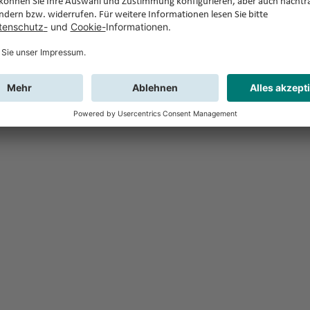
Feedback
Sie haben Fr
Buchung?