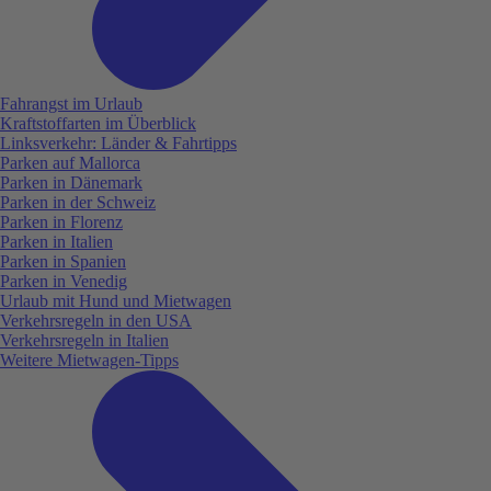
Fahrangst im Urlaub
Kraftstoffarten im Überblick
Linksverkehr: Länder & Fahrtipps
Parken auf Mallorca
Parken in Dänemark
Parken in der Schweiz
Parken in Florenz
Parken in Italien
Parken in Spanien
Parken in Venedig
Urlaub mit Hund und Mietwagen
Verkehrsregeln in den USA
Verkehrsregeln in Italien
Weitere Mietwagen-Tipps