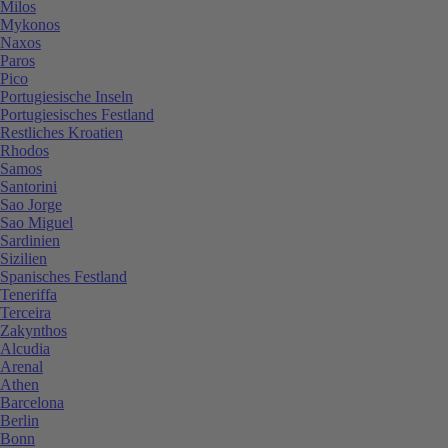
Milos
Mykonos
Naxos
Paros
Pico
Portugiesische Inseln
Portugiesisches Festland
Restliches Kroatien
Rhodos
Samos
Santorini
Sao Jorge
Sao Miguel
Sardinien
Sizilien
Spanisches Festland
Teneriffa
Terceira
Zakynthos
Alcudia
Arenal
Athen
Barcelona
Berlin
Bonn