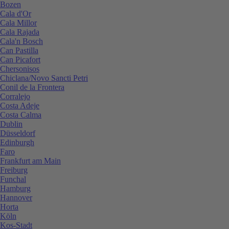
Bozen
Cala d'Or
Cala Millor
Cala Rajada
Cala'n Bosch
Can Pastilla
Can Picafort
Chersonisos
Chiclana/Novo Sancti Petri
Conil de la Frontera
Corralejo
Costa Adeje
Costa Calma
Dublin
Düsseldorf
Edinburgh
Faro
Frankfurt am Main
Freiburg
Funchal
Hamburg
Hannover
Horta
Köln
Kos-Stadt