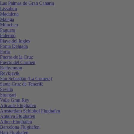
Las Palmas de Gran Canaria
Lissabon
Madalena
Malaga
München
Paguera
Palermo
Playa del Ingles
Ponta Delgada
Porto
Puerto de la Cruz
Puerto del Carmen
Rethymnon
Reykjavik
San Sebastian (La Gomera)
Santa Cruz de Tenerife
Sevilla
Stuttgart
Valle Gran Rey
Alicante Flughafen
Amsterdam Schiphol Flughafen
Antalya Flughafen
Athen Flughafen
Barcelona Flughafen
Bari Flughafen