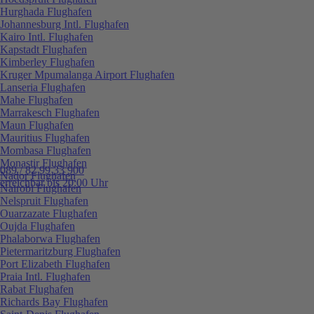
Hurghada Flughafen
Johannesburg Intl. Flughafen
Kairo Intl. Flughafen
Kapstadt Flughafen
Kimberley Flughafen
Kruger Mpumalanga Airport Flughafen
Lanseria Flughafen
Mahe Flughafen
Marrakesch Flughafen
Maun Flughafen
Mauritius Flughafen
Mombasa Flughafen
Monastir Flughafen
089 / 82 99 33 900
Nador Flughafen
erreichbar bis 20:00 Uhr
Nairobi Flughafen
Nelspruit Flughafen
Ouarzazate Flughafen
Oujda Flughafen
Phalaborwa Flughafen
Pietermaritzburg Flughafen
Port Elizabeth Flughafen
Praia Intl. Flughafen
Rabat Flughafen
Richards Bay Flughafen