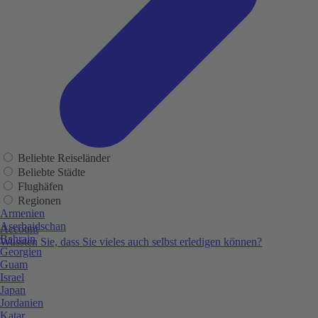
Beliebte Reiseländer
Beliebte Städte
Flughäfen
Regionen
Armenien
Aserbaidschan
Account
Bahrain
Wussten Sie, dass Sie vieles auch selbst erledigen können?
Georgien
Guam
Israel
Japan
Jordanien
Katar