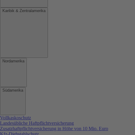
Karibik & Zentralamerika
Nordamerika
Südamerika
Vollkaskoschutz
Landesübliche Haftpflichtversicherung
Zusatzhaftpflichtversicherung in Höhe von 10 Mio. Euro
Kfz-Diebstahlschutz