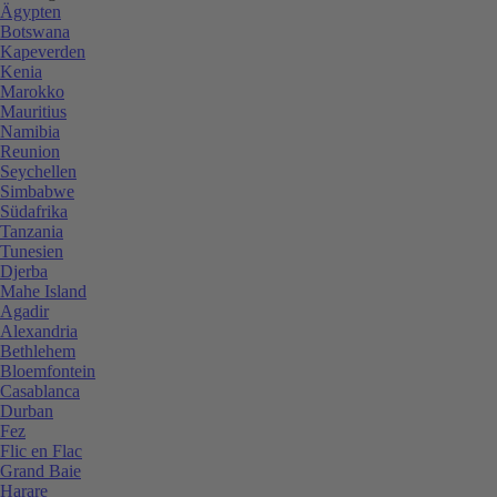
Ägypten
Botswana
Kapeverden
Kenia
Marokko
Mauritius
Namibia
Reunion
Seychellen
Simbabwe
Südafrika
Tanzania
Tunesien
Djerba
Mahe Island
Agadir
Alexandria
Bethlehem
Bloemfontein
Casablanca
Durban
Fez
Flic en Flac
Grand Baie
Harare