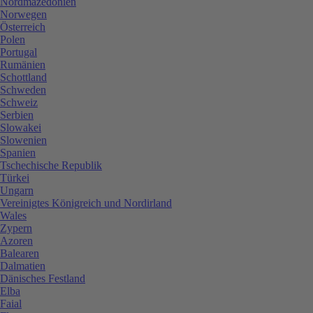
Nordmazedonien
Norwegen
Österreich
Polen
Portugal
Rumänien
Schottland
Schweden
Schweiz
Serbien
Slowakei
Slowenien
Spanien
Tschechische Republik
Türkei
Ungarn
Vereinigtes Königreich und Nordirland
Wales
Zypern
Azoren
Balearen
Dalmatien
Dänisches Festland
Elba
Faial