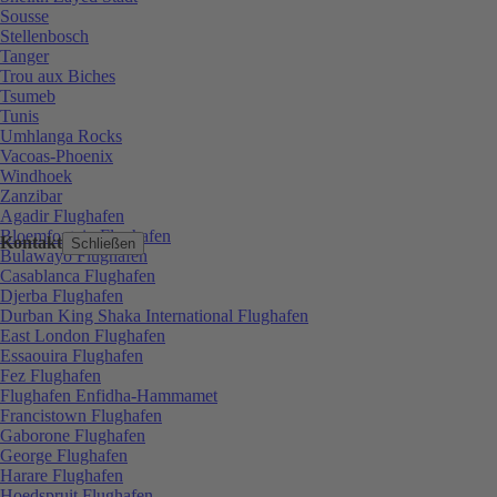
Sousse
Stellenbosch
Tanger
Trou aux Biches
Tsumeb
Tunis
Umhlanga Rocks
Vacoas-Phoenix
Windhoek
Zanzibar
Agadir Flughafen
Bloemfontein Flughafen
Kontakt
Schließen
Bulawayo Flughafen
Casablanca Flughafen
Djerba Flughafen
Durban King Shaka International Flughafen
East London Flughafen
Essaouira Flughafen
Fez Flughafen
Flughafen Enfidha-Hammamet
Francistown Flughafen
Gaborone Flughafen
George Flughafen
Harare Flughafen
Hoedspruit Flughafen