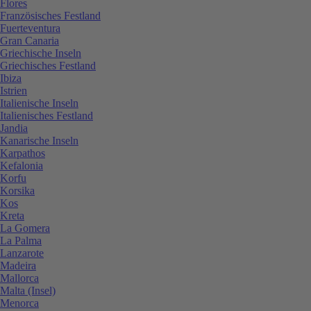
Flores
Französisches Festland
Fuerteventura
Gran Canaria
Griechische Inseln
Griechisches Festland
Ibiza
Istrien
Italienische Inseln
Italienisches Festland
Jandia
Kanarische Inseln
Karpathos
Kefalonia
Korfu
Korsika
Kos
Kreta
La Gomera
La Palma
Lanzarote
Madeira
Mallorca
Malta (Insel)
Menorca