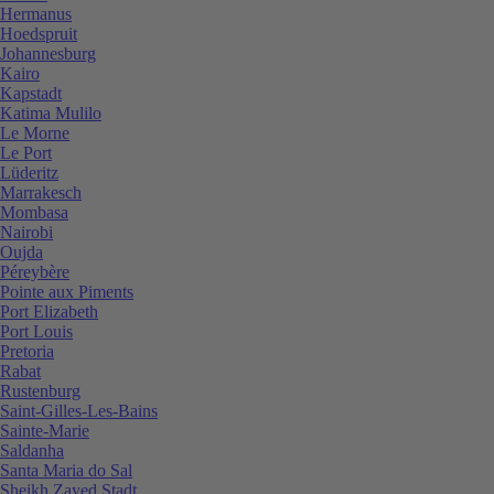
Hermanus
Hoedspruit
Johannesburg
Kairo
Kapstadt
Katima Mulilo
Le Morne
Le Port
Lüderitz
Marrakesch
Mombasa
Nairobi
Oujda
Péreybère
Pointe aux Piments
Port Elizabeth
Port Louis
Pretoria
Rabat
Rustenburg
Saint-Gilles-Les-Bains
Sainte-Marie
Saldanha
Santa Maria do Sal
Sheikh Zayed Stadt