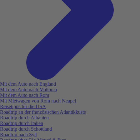
Mit dem Auto nach England
Mit dem Auto nach Mallorca
Mit dem Auto nach Rom
Mit Mietwagen von Rom nach Neapel
Reisetipps für die USA
Roadtrip an der französischen Atlantikküste
Roadtrip durch Albanien
Roadtrip durch Italien
Roadtrip durch Schottland
Roadtrip nach Sylt