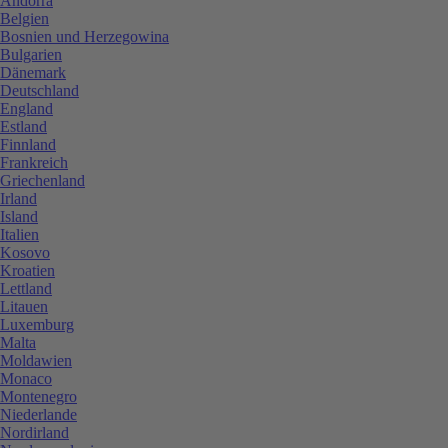
Andorra
Belgien
Bosnien und Herzegowina
Bulgarien
Dänemark
Deutschland
England
Estland
Finnland
Frankreich
Griechenland
Irland
Island
Italien
Kosovo
Kroatien
Lettland
Litauen
Luxemburg
Malta
Moldawien
Monaco
Montenegro
Niederlande
Nordirland