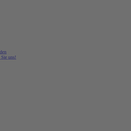
lden
 Sie uns!