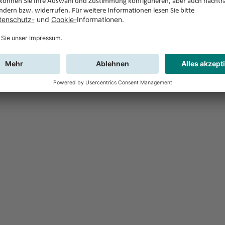
Feedback
Sie haben Fr
Buchung?