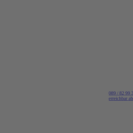
089 / 82 99 
erreichbar a