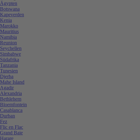
Ägypten
Botswana
Kapeverden
Kenia
Marokko
Mauritius
Namibia
Reunion
Seychellen
Simbabwe
Südafrika
Tanzania
Tunesien
Djerba
Mahe Island
Agadir
Alexandria
Bethlehem
Bloemfontein
Casablanca
Durban
Fez
Flic en Flac
Grand Baie
Harare