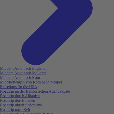
Mit dem Auto nach England
Mit dem Auto nach Mallorca
Mit dem Auto nach Rom
Mit Mietwagen von Rom nach Neapel
Reisetipps für die USA
Roadtrip an der französischen Atlantikküste
Roadtrip durch Albanien
Roadtrip durch Italien
Roadtrip durch Schottland
Roadtrip nach Sylt