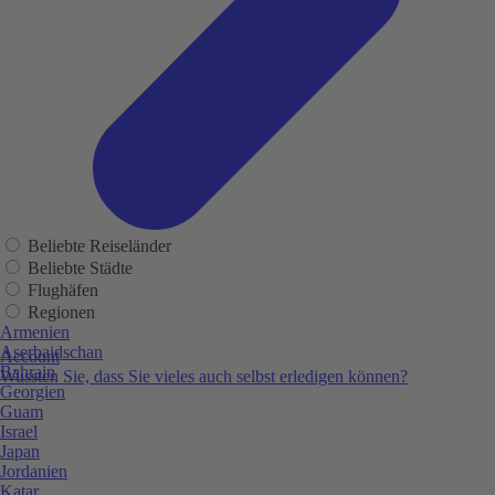
Beliebte Reiseländer
Beliebte Städte
Flughäfen
Regionen
Armenien
Aserbaidschan
Account
Bahrain
Wussten Sie, dass Sie vieles auch selbst erledigen können?
Georgien
Guam
Israel
Japan
Jordanien
Katar