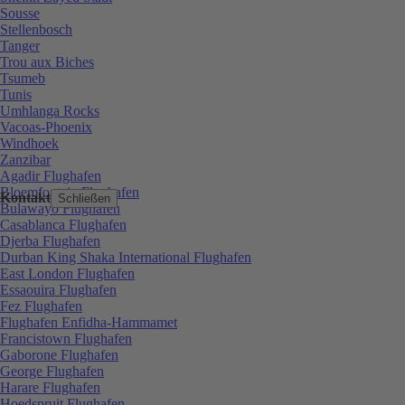
Sousse
Stellenbosch
Tanger
Trou aux Biches
Tsumeb
Tunis
Umhlanga Rocks
Vacoas-Phoenix
Windhoek
Zanzibar
Agadir Flughafen
Bloemfontein Flughafen
Kontakt
Schließen
Bulawayo Flughafen
Casablanca Flughafen
Djerba Flughafen
Durban King Shaka International Flughafen
East London Flughafen
Essaouira Flughafen
Fez Flughafen
Flughafen Enfidha-Hammamet
Francistown Flughafen
Gaborone Flughafen
George Flughafen
Harare Flughafen
Hoedspruit Flughafen