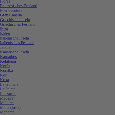
Flores
Französisches Festland
Fuerteventura
Gran Canaria
Griechische Inseln
Griechisches Festland
Ibiza
Istrien
Italienische Inseln
Italienisches Festland
Jandia
Kanarische Inseln
Karpathos
Kefalonia
Korfu
Korsika
Kos
Kreta
La Gomera
La Palma
Lanzarote
Madeira
Mallorca
Malta (Insel)
Menorca