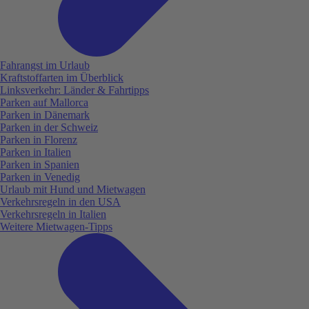
Fahrangst im Urlaub
Kraftstoffarten im Überblick
Linksverkehr: Länder & Fahrtipps
Parken auf Mallorca
Parken in Dänemark
Parken in der Schweiz
Parken in Florenz
Parken in Italien
Parken in Spanien
Parken in Venedig
Urlaub mit Hund und Mietwagen
Verkehrsregeln in den USA
Verkehrsregeln in Italien
Weitere Mietwagen-Tipps