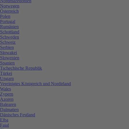
Nordmazedonien
Norwegen
Österreich
Polen
Portugal
Rumänien
Schottland
Schweden
Schweiz
Serbien
Slowakei
Slowenien
Spanien
Tschechische Republik
Türkei
Ungarn
Vereinigtes Königreich und Nordirland
Wales
Zypern
Azoren
Balearen
Dalmatien
Dänisches Festland
Elba
Faial