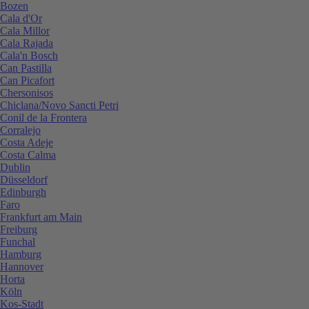
Bozen
Cala d'Or
Cala Millor
Cala Rajada
Cala'n Bosch
Can Pastilla
Can Picafort
Chersonisos
Chiclana/Novo Sancti Petri
Conil de la Frontera
Corralejo
Costa Adeje
Costa Calma
Dublin
Düsseldorf
Edinburgh
Faro
Frankfurt am Main
Freiburg
Funchal
Hamburg
Hannover
Horta
Köln
Kos-Stadt