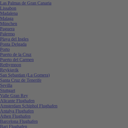
Las Palmas de Gran Canaria
Lissabon
Madalena
Malaga
München
Paguera
Palermo
Playa del Ingles
Ponta Delgada
Porto
Puerto de la Cruz
Puerto del Carmen
Rethymnon
Reykjavik
San Sebastian (La Gomera)
Santa Cruz de Tenerife
Sevilla
Stuttgart
Valle Gran Rey
Alicante Flughafen
Amsterdam Schiphol Flughafen
Antalya Flughafen
Athen Flughafen
Barcelona Flughafen
Bari Flughafen