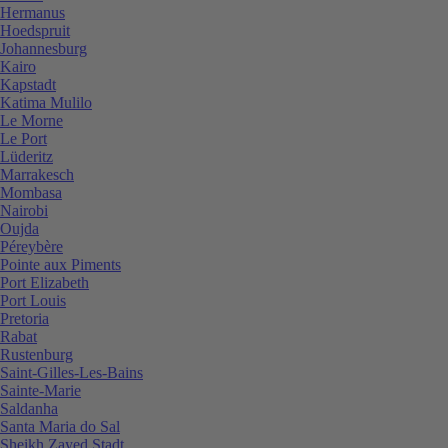
Hermanus
Hoedspruit
Johannesburg
Kairo
Kapstadt
Katima Mulilo
Le Morne
Le Port
Lüderitz
Marrakesch
Mombasa
Nairobi
Oujda
Péreybère
Pointe aux Piments
Port Elizabeth
Port Louis
Pretoria
Rabat
Rustenburg
Saint-Gilles-Les-Bains
Sainte-Marie
Saldanha
Santa Maria do Sal
Sheikh Zayed Stadt