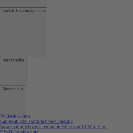
Karibik & Zentralamerika
Nordamerika
Südamerika
Vollkaskoschutz
Landesübliche Haftpflichtversicherung
Zusatzhaftpflichtversicherung in Höhe von 10 Mio. Euro
Kfz-Diebstahlschutz