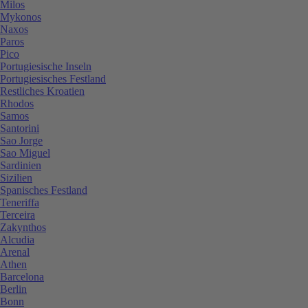
Milos
Mykonos
Naxos
Paros
Pico
Portugiesische Inseln
Portugiesisches Festland
Restliches Kroatien
Rhodos
Samos
Santorini
Sao Jorge
Sao Miguel
Sardinien
Sizilien
Spanisches Festland
Teneriffa
Terceira
Zakynthos
Alcudia
Arenal
Athen
Barcelona
Berlin
Bonn