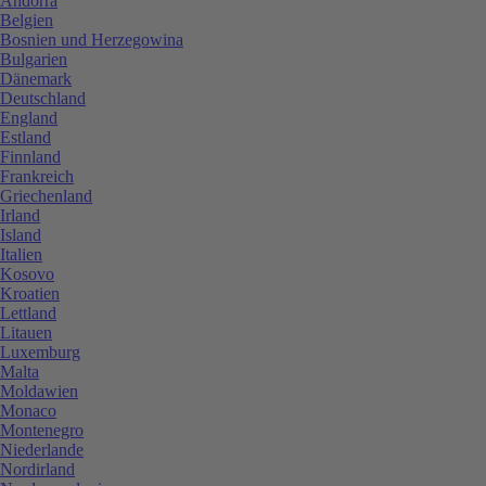
Andorra
Belgien
Bosnien und Herzegowina
Bulgarien
Dänemark
Deutschland
England
Estland
Finnland
Frankreich
Griechenland
Irland
Island
Italien
Kosovo
Kroatien
Lettland
Litauen
Luxemburg
Malta
Moldawien
Monaco
Montenegro
Niederlande
Nordirland