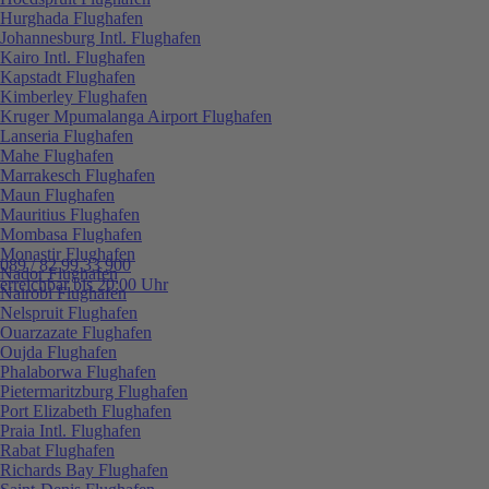
Hurghada Flughafen
Johannesburg Intl. Flughafen
Kairo Intl. Flughafen
Kapstadt Flughafen
Kimberley Flughafen
Kruger Mpumalanga Airport Flughafen
Lanseria Flughafen
Mahe Flughafen
Marrakesch Flughafen
Maun Flughafen
Mauritius Flughafen
Mombasa Flughafen
Monastir Flughafen
089 / 82 99 33 900
Nador Flughafen
erreichbar bis 20:00 Uhr
Nairobi Flughafen
Nelspruit Flughafen
Ouarzazate Flughafen
Oujda Flughafen
Phalaborwa Flughafen
Pietermaritzburg Flughafen
Port Elizabeth Flughafen
Praia Intl. Flughafen
Rabat Flughafen
Richards Bay Flughafen