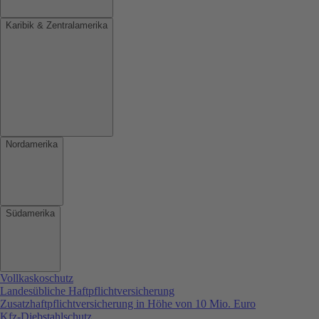
Karibik & Zentralamerika
Nordamerika
Südamerika
Vollkaskoschutz
Landesübliche Haftpflichtversicherung
Zusatzhaftpflichtversicherung in Höhe von 10 Mio. Euro
Kfz-Diebstahlschutz