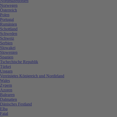
Nordmazedonien
Norwegen
Österreich
Polen
Portugal
Rumänien
Schottland
Schweden
Schweiz
Serbien
Slowakei
Slowenien
Spanien
Tschechische Republik
Türkei
Ungarn
Vereinigtes Königreich und Nordirland
Wales
Zypern
Azoren
Balearen
Dalmatien
Dänisches Festland
Elba
Faial