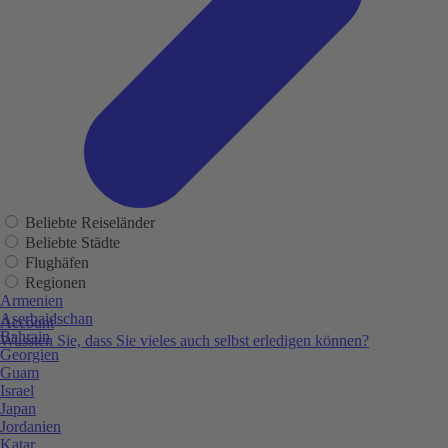
Beliebte Reiseländer
Beliebte Städte
Flughäfen
Regionen
Armenien
Aserbaidschan
Account
Bahrain
Wussten Sie, dass Sie vieles auch selbst erledigen können?
Georgien
Guam
Israel
Japan
Jordanien
Katar