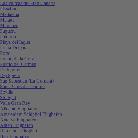
Las Palmas de Gran Canaria
Lissabon
Madalena
Malaga
München
Paguera
Palermo
Playa del Ingles
Ponta Delgada
Porto
Puerto de la Cruz
Puerto del Carmen
Rethymnon
Reykjavik
San Sebastian (La Gomera)
Santa Cruz de Tenerife
Sevilla
Stuttgart
Valle Gran Rey
Alicante Flughafen
Amsterdam Schiphol Flughafen
Antalya Flughafen
Athen Flughafen
Barcelona Flughafen
Bari Flughafen