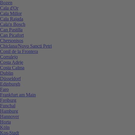
Bozen
Cala d'Or
Cala Millor
Cala Rajada
Cala'n Bosch
Can Pastilla
Can Picafort
Chersonisos
Chiclana/Novo Sancti Petri
Conil de la Frontera
Corralejo
Costa Adeje
Costa Calma
Dublin
Düsseldorf
Edinburgh
Faro
Frankfurt am Main
Freiburg
Funchal
Hamburg
Hannover
Horta
Köln
Kos-Stadt