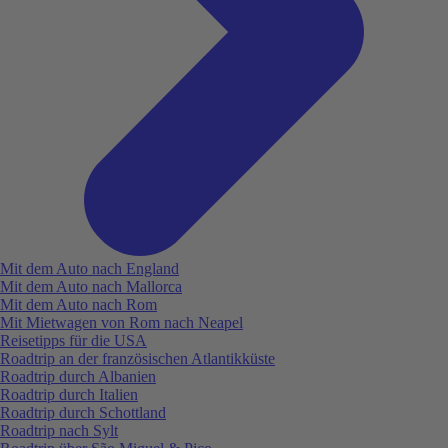
Mit dem Auto nach England
Mit dem Auto nach Mallorca
Mit dem Auto nach Rom
Mit Mietwagen von Rom nach Neapel
Reisetipps für die USA
Roadtrip an der französischen Atlantikküste
Roadtrip durch Albanien
Roadtrip durch Italien
Roadtrip durch Schottland
Roadtrip nach Sylt