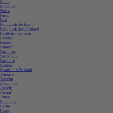
Milos
Mykonos
Naxos
Paros
Pico
Portugiesische Inseln
Portugiesisches Festland
Restliches Kroatien
Rhodos
Samos
Santorini
Sao Jorge
Sao Miguel
Sardinien
Sizilien
Spanisches Festland
Teneriffa
Terceira
Zakynthos
Alcudia
Arenal
Athen
Barcelona
Berlin
Bonn