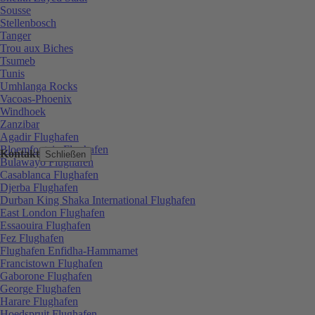
Sousse
Stellenbosch
Tanger
Trou aux Biches
Tsumeb
Tunis
Umhlanga Rocks
Vacoas-Phoenix
Windhoek
Zanzibar
Agadir Flughafen
Bloemfontein Flughafen
Kontakt
Schließen
Bulawayo Flughafen
Casablanca Flughafen
Djerba Flughafen
Durban King Shaka International Flughafen
East London Flughafen
Essaouira Flughafen
Fez Flughafen
Flughafen Enfidha-Hammamet
Francistown Flughafen
Gaborone Flughafen
George Flughafen
Harare Flughafen
Hoedspruit Flughafen