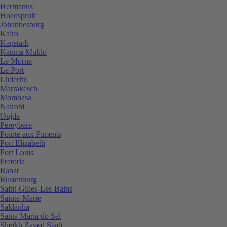
Hermanus
Hoedspruit
Johannesburg
Kairo
Kapstadt
Katima Mulilo
Le Morne
Le Port
Lüderitz
Marrakesch
Mombasa
Nairobi
Oujda
Péreybère
Pointe aux Piments
Port Elizabeth
Port Louis
Pretoria
Rabat
Rustenburg
Saint-Gilles-Les-Bains
Sainte-Marie
Saldanha
Santa Maria do Sal
Sheikh Zayed Stadt