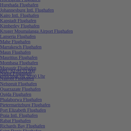
Hurghada Flughafen
Johannesburg Intl. Flughafen
Kairo Intl. Flughafen
Kapstadt Flughafen
Kimberley Flughafen
Kruger Mpumalanga Airport Flughafen
Lanseria Flughafen
Mahe Flughafen
Marrakesch Flughafen
Maun Flughafen
Mauritius Flughafen
Mombasa Flughafen
Monastir Flughafen
089 / 82 99 33 900
Nador Flughafen
erreichbar bis 20:00 Uhr
Nairobi Flughafen
Nelspruit Flughafen
Ouarzazate Flughafen
Oujda Flughafen
Phalaborwa Flughafen
Pietermaritzburg Flughafen
Port Elizabeth Flughafen
Praia Intl. Flughafen
Rabat Flughafen
Richards Bay Flughafen