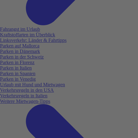
Fahrangst im Urlaub
Kraftstoffarten im Überblick
Linksverkehr: Länder & Fahrtipps
Parken auf Mallorca
Parken in Dänemark
Parken in der Schweiz
Parken in Florenz
Parken in Italien
Parken in Spanien
Parken in Venedig
Urlaub mit Hund und Mietwagen
Verkehrsregeln in den USA
Verkehrsregeln in Italien
Weitere Mietwagen-Tipps