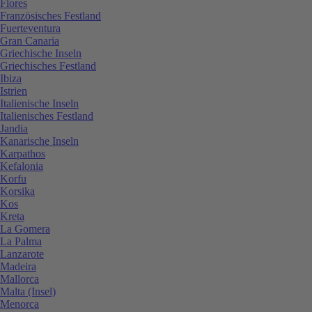
Flores
Französisches Festland
Fuerteventura
Gran Canaria
Griechische Inseln
Griechisches Festland
Ibiza
Istrien
Italienische Inseln
Italienisches Festland
Jandia
Kanarische Inseln
Karpathos
Kefalonia
Korfu
Korsika
Kos
Kreta
La Gomera
La Palma
Lanzarote
Madeira
Mallorca
Malta (Insel)
Menorca