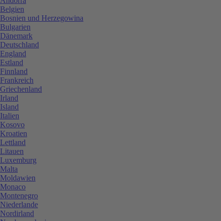
Andorra
Belgien
Bosnien und Herzegowina
Bulgarien
Dänemark
Deutschland
England
Estland
Finnland
Frankreich
Griechenland
Irland
Island
Italien
Kosovo
Kroatien
Lettland
Litauen
Luxemburg
Malta
Moldawien
Monaco
Montenegro
Niederlande
Nordirland