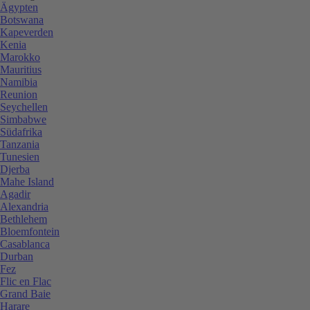
Ägypten
Botswana
Kapeverden
Kenia
Marokko
Mauritius
Namibia
Reunion
Seychellen
Simbabwe
Südafrika
Tanzania
Tunesien
Djerba
Mahe Island
Agadir
Alexandria
Bethlehem
Bloemfontein
Casablanca
Durban
Fez
Flic en Flac
Grand Baie
Harare