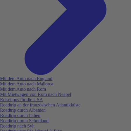
Mit dem Auto nach England
Mit dem Auto nach Mallorca
Mit dem Auto nach Rom
Mit Mietwagen von Rom nach Neapel
Reisetipps für die USA
Roadtrip an der französischen Atlantikküste
Roadtrip durch Albanien
Roadtrip durch Italien
Roadtrip durch Schottland
Roadtrip nach Sylt