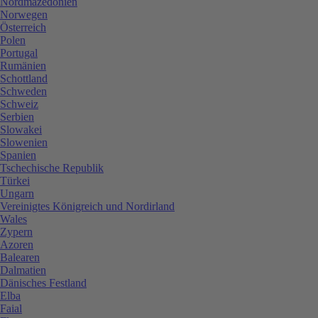
Nordmazedonien
Norwegen
Österreich
Polen
Portugal
Rumänien
Schottland
Schweden
Schweiz
Serbien
Slowakei
Slowenien
Spanien
Tschechische Republik
Türkei
Ungarn
Vereinigtes Königreich und Nordirland
Wales
Zypern
Azoren
Balearen
Dalmatien
Dänisches Festland
Elba
Faial