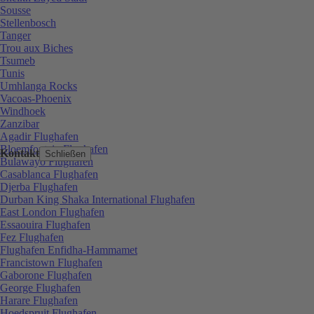
Sousse
Stellenbosch
Tanger
Trou aux Biches
Tsumeb
Tunis
Umhlanga Rocks
Vacoas-Phoenix
Windhoek
Zanzibar
Agadir Flughafen
Bloemfontein Flughafen
Kontakt
Schließen
Bulawayo Flughafen
Casablanca Flughafen
Djerba Flughafen
Durban King Shaka International Flughafen
East London Flughafen
Essaouira Flughafen
Fez Flughafen
Flughafen Enfidha-Hammamet
Francistown Flughafen
Gaborone Flughafen
George Flughafen
Harare Flughafen
Hoedspruit Flughafen