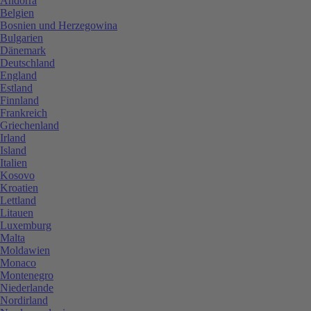
Andorra
Belgien
Bosnien und Herzegowina
Bulgarien
Dänemark
Deutschland
England
Estland
Finnland
Frankreich
Griechenland
Irland
Island
Italien
Kosovo
Kroatien
Lettland
Litauen
Luxemburg
Malta
Moldawien
Monaco
Montenegro
Niederlande
Nordirland