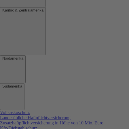
Karibik & Zentralamerika
Nordamerika
Südamerika
Vollkaskoschutz
Landesübliche Haftpflichtversicherung
Zusatzhaftpflichtversicherung in Höhe von 10 Mio. Euro
Kfz-Diebstahlschutz