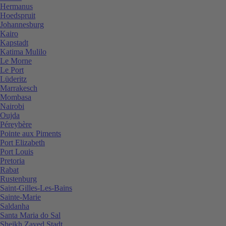
Hermanus
Hoedspruit
Johannesburg
Kairo
Kapstadt
Katima Mulilo
Le Morne
Le Port
Lüderitz
Marrakesch
Mombasa
Nairobi
Oujda
Péreybère
Pointe aux Piments
Port Elizabeth
Port Louis
Pretoria
Rabat
Rustenburg
Saint-Gilles-Les-Bains
Sainte-Marie
Saldanha
Santa Maria do Sal
Sheikh Zayed Stadt