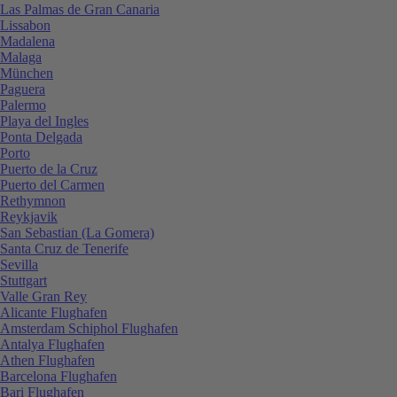
Las Palmas de Gran Canaria
Lissabon
Madalena
Malaga
München
Paguera
Palermo
Playa del Ingles
Ponta Delgada
Porto
Puerto de la Cruz
Puerto del Carmen
Rethymnon
Reykjavik
San Sebastian (La Gomera)
Santa Cruz de Tenerife
Sevilla
Stuttgart
Valle Gran Rey
Alicante Flughafen
Amsterdam Schiphol Flughafen
Antalya Flughafen
Athen Flughafen
Barcelona Flughafen
Bari Flughafen