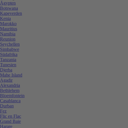
Ägypten
Botswana
Kapeverden
Kenia
Marokko
Mauritius
Namibia
Reunion
Seychellen
Simbabwe
Südafrika
Tanzania
Tunesien
Djerba
Mahe Island
Agadir
Alexandria
Bethlehem
Bloemfontein
Casablanca
Durban
Fez
Flic en Flac
Grand Baie
Harare