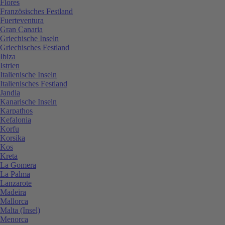
Flores
Französisches Festland
Fuerteventura
Gran Canaria
Griechische Inseln
Griechisches Festland
Ibiza
Istrien
Italienische Inseln
Italienisches Festland
Jandia
Kanarische Inseln
Karpathos
Kefalonia
Korfu
Korsika
Kos
Kreta
La Gomera
La Palma
Lanzarote
Madeira
Mallorca
Malta (Insel)
Menorca