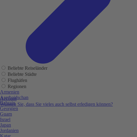
Beliebte Reiseländer
Beliebte Städte
Flughäfen
Regionen
Armenien
Aserbaidschan
Account
Bahrain
Wussten Sie, dass Sie vieles auch selbst erledigen können?
Georgien
Guam
Israel
Japan
Jordanien
Katar