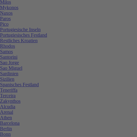
Milos
Mykonos
Naxos
Paros
Pico
Portugiesische Inseln
Portugiesisches Festland
Restliches Kroatien
Rhodos
Samos
Santorini
Sao Jorge
Sao Miguel
Sardinien
Sizilien
Spanisches Festland
Teneriffa
Terceira
Zakynthos
Alcudia
Arenal
Athen
Barcelona
Berlin
Bonn