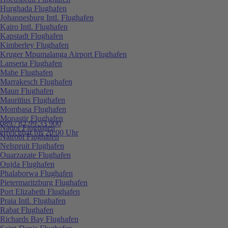
Hurghada Flughafen
Johannesburg Intl. Flughafen
Kairo Intl. Flughafen
Kapstadt Flughafen
Kimberley Flughafen
Kruger Mpumalanga Airport Flughafen
Lanseria Flughafen
Mahe Flughafen
Marrakesch Flughafen
Maun Flughafen
Mauritius Flughafen
Mombasa Flughafen
Monastir Flughafen
089 / 82 99 33 900
Nador Flughafen
erreichbar bis 20:00 Uhr
Nairobi Flughafen
Nelspruit Flughafen
Ouarzazate Flughafen
Oujda Flughafen
Phalaborwa Flughafen
Pietermaritzburg Flughafen
Port Elizabeth Flughafen
Praia Intl. Flughafen
Rabat Flughafen
Richards Bay Flughafen