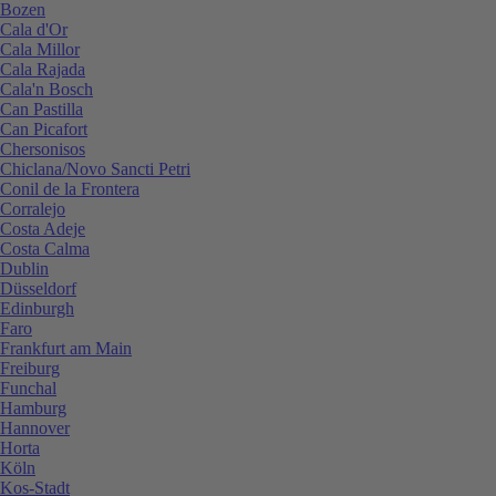
Bozen
Cala d'Or
Cala Millor
Cala Rajada
Cala'n Bosch
Can Pastilla
Can Picafort
Chersonisos
Chiclana/Novo Sancti Petri
Conil de la Frontera
Corralejo
Costa Adeje
Costa Calma
Dublin
Düsseldorf
Edinburgh
Faro
Frankfurt am Main
Freiburg
Funchal
Hamburg
Hannover
Horta
Köln
Kos-Stadt