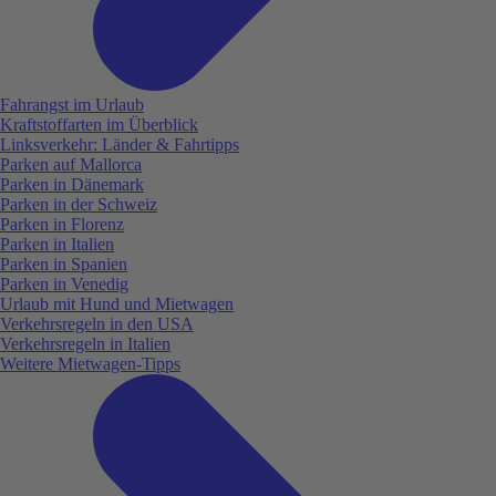
Fahrangst im Urlaub
Kraftstoffarten im Überblick
Linksverkehr: Länder & Fahrtipps
Parken auf Mallorca
Parken in Dänemark
Parken in der Schweiz
Parken in Florenz
Parken in Italien
Parken in Spanien
Parken in Venedig
Urlaub mit Hund und Mietwagen
Verkehrsregeln in den USA
Verkehrsregeln in Italien
Weitere Mietwagen-Tipps