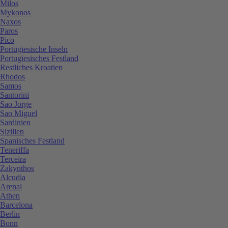
Milos
Mykonos
Naxos
Paros
Pico
Portugiesische Inseln
Portugiesisches Festland
Restliches Kroatien
Rhodos
Samos
Santorini
Sao Jorge
Sao Miguel
Sardinien
Sizilien
Spanisches Festland
Teneriffa
Terceira
Zakynthos
Alcudia
Arenal
Athen
Barcelona
Berlin
Bonn