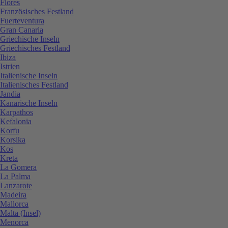
Flores
Französisches Festland
Fuerteventura
Gran Canaria
Griechische Inseln
Griechisches Festland
Ibiza
Istrien
Italienische Inseln
Italienisches Festland
Jandia
Kanarische Inseln
Karpathos
Kefalonia
Korfu
Korsika
Kos
Kreta
La Gomera
La Palma
Lanzarote
Madeira
Mallorca
Malta (Insel)
Menorca