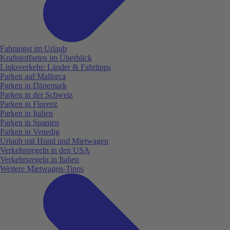
Fahrangst im Urlaub
Kraftstoffarten im Überblick
Linksverkehr: Länder & Fahrtipps
Parken auf Mallorca
Parken in Dänemark
Parken in der Schweiz
Parken in Florenz
Parken in Italien
Parken in Spanien
Parken in Venedig
Urlaub mit Hund und Mietwagen
Verkehrsregeln in den USA
Verkehrsregeln in Italien
Weitere Mietwagen-Tipps