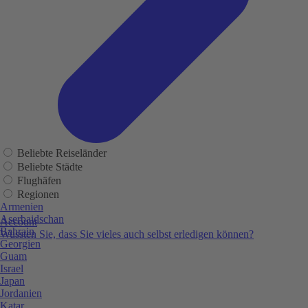
Beliebte Reiseländer
Beliebte Städte
Flughäfen
Regionen
Armenien
Aserbaidschan
Account
Bahrain
Wussten Sie, dass Sie vieles auch selbst erledigen können?
Georgien
Guam
Israel
Japan
Jordanien
Katar