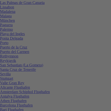
Las Palmas de Gran Canaria
Lissabon
Madalena
Malaga
München
Paguera
Palermo
Playa del Ingles
Ponta Delgada
Porto
Puerto de la Cruz
Puerto del Carmen
Rethymnon
Reykjavik
San Sebastian (La Gomera)
Santa Cruz de Tenerife
Sevilla
Stuttgart
Valle Gran Rey
Alicante Flughafen
Amsterdam Schiphol Flughafen
Antalya Flughafen
Athen Flughafen
Barcelona Flughafen
Bari Flughafen