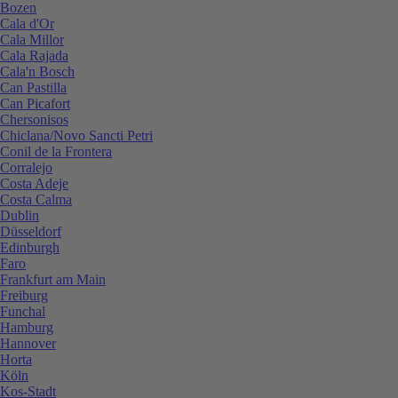
Bozen
Cala d'Or
Cala Millor
Cala Rajada
Cala'n Bosch
Can Pastilla
Can Picafort
Chersonisos
Chiclana/Novo Sancti Petri
Conil de la Frontera
Corralejo
Costa Adeje
Costa Calma
Dublin
Düsseldorf
Edinburgh
Faro
Frankfurt am Main
Freiburg
Funchal
Hamburg
Hannover
Horta
Köln
Kos-Stadt