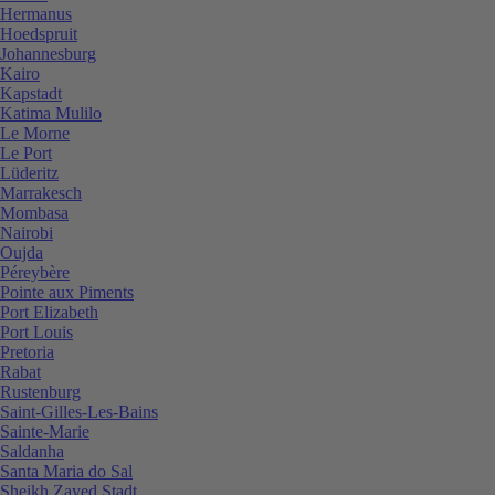
Hermanus
Hoedspruit
Johannesburg
Kairo
Kapstadt
Katima Mulilo
Le Morne
Le Port
Lüderitz
Marrakesch
Mombasa
Nairobi
Oujda
Péreybère
Pointe aux Piments
Port Elizabeth
Port Louis
Pretoria
Rabat
Rustenburg
Saint-Gilles-Les-Bains
Sainte-Marie
Saldanha
Santa Maria do Sal
Sheikh Zayed Stadt