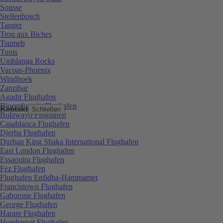
Sousse
Stellenbosch
Tanger
Trou aux Biches
Tsumeb
Tunis
Umhlanga Rocks
Vacoas-Phoenix
Windhoek
Zanzibar
Agadir Flughafen
Bloemfontein Flughafen
Kontakt
Schließen
Bulawayo Flughafen
Casablanca Flughafen
Djerba Flughafen
Durban King Shaka International Flughafen
East London Flughafen
Essaouira Flughafen
Fez Flughafen
Flughafen Enfidha-Hammamet
Francistown Flughafen
Gaborone Flughafen
George Flughafen
Harare Flughafen
Hoedspruit Flughafen