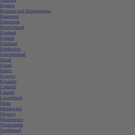
Andorra
Belgien
Bosnien und Herzegowina
Bulgarien
Dänemark
Deutschland
England
Estland
Finnland
Frankreich
Griechenland
Irland
Island
Italien
Kosovo
Kroatien
Lettland
Litauen
Luxemburg
Malta
Moldawien
Monaco
Montenegro
Niederlande
Nordirland