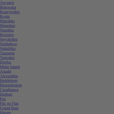
Ägypten
Botswana
Kapeverden
Kenia
Marokko
Mauritius
Namibia
Reunion
Seychellen
Simbabwe
Südafrika
Tanzania
Tunesien
Djerba
Mahe Island
Agadir
Alexandria
Bethlehem
Bloemfontein
Casablanca
Durban
Fez
Flic en Flac
Grand Baie
Harare