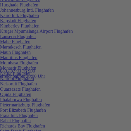
Hurghada Flughafen
Johannesburg Intl. Flughafen
Kairo Intl. Flughafen
Kapstadt Flughafen
Kimberley Flughafen
Kruger Mpumalanga Airport Flughafen
Lanseria Flughafen
Mahe Flughafen
Marrakesch Flughafen
Maun Flughafen
Mauritius Flughafen
Mombasa Flughafen
Monastir Flughafen
089 / 82 99 33 900
Nador Flughafen
erreichbar bis 20:00 Uhr
Nairobi Flughafen
Nelspruit Flughafen
Ouarzazate Flughafen
Oujda Flughafen
Phalaborwa Flughafen
Pietermaritzburg Flughafen
Port Elizabeth Flughafen
Praia Intl. Flughafen
Rabat Flughafen
Richards Bay Flughafen