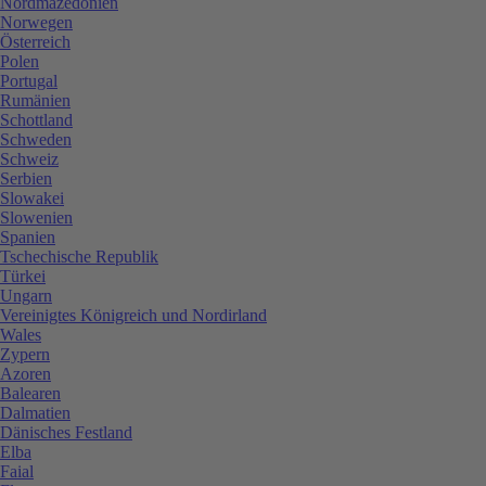
Nordmazedonien
Norwegen
Österreich
Polen
Portugal
Rumänien
Schottland
Schweden
Schweiz
Serbien
Slowakei
Slowenien
Spanien
Tschechische Republik
Türkei
Ungarn
Vereinigtes Königreich und Nordirland
Wales
Zypern
Azoren
Balearen
Dalmatien
Dänisches Festland
Elba
Faial