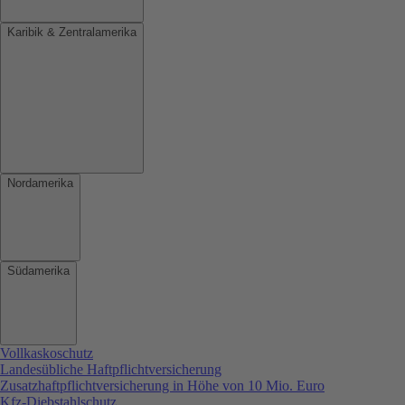
Karibik & Zentralamerika
Nordamerika
Südamerika
Vollkaskoschutz
Landesübliche Haftpflichtversicherung
Zusatzhaftpflichtversicherung in Höhe von 10 Mio. Euro
Kfz-Diebstahlschutz