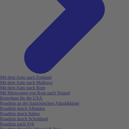
Mit dem Auto nach England
Mit dem Auto nach Mallorca
Mit dem Auto nach Rom
Mit Mietwagen von Rom nach Neapel
Reisetipps für die USA
Roadtrip an der französischen Atlantikküste
Roadtrip durch Albanien
Roadtrip durch Italien
Roadtrip durch Schottland
Roadtrip nach Sylt