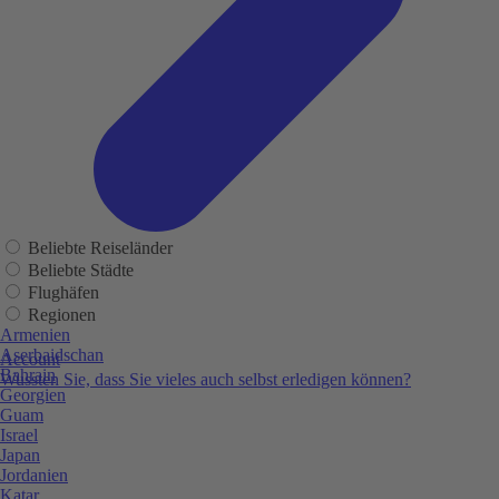
Beliebte Reiseländer
Beliebte Städte
Flughäfen
Regionen
Armenien
Aserbaidschan
Account
Bahrain
Wussten Sie, dass Sie vieles auch selbst erledigen können?
Georgien
Guam
Israel
Japan
Jordanien
Katar