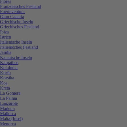
Flores
Französisches Festland
Fuerteventura
Gran Canaria
Griechische Inseln
Griechisches Festland
Ibiza
Istrien
Italienische Inseln
Italienisches Festland
Jandia
Kanarische Inseln
Karpathos
Kefalonia
Korfu
Korsika
Kos
Kreta
La Gomera
La Palma
Lanzarote
Madeira
Mallorca
Malta (Insel)
Menorca