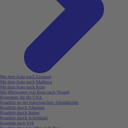
Mit dem Auto nach England
Mit dem Auto nach Mallorca
Mit dem Auto nach Rom
Mit Mietwagen von Rom nach Neapel
Reisetipps für die USA
Roadtrip an der französischen Atlantikküste
Roadtrip durch Albanien
Roadtrip durch Italien
Roadtrip durch Schottland
Roadtrip nach Sylt