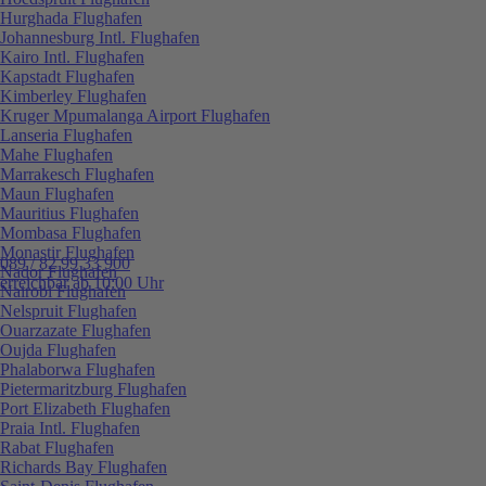
Hurghada Flughafen
Johannesburg Intl. Flughafen
Kairo Intl. Flughafen
Kapstadt Flughafen
Kimberley Flughafen
Kruger Mpumalanga Airport Flughafen
Lanseria Flughafen
Mahe Flughafen
Marrakesch Flughafen
Maun Flughafen
Mauritius Flughafen
Mombasa Flughafen
Monastir Flughafen
089 / 82 99 33 900
Nador Flughafen
erreichbar ab 10:00 Uhr
Nairobi Flughafen
Nelspruit Flughafen
Ouarzazate Flughafen
Oujda Flughafen
Phalaborwa Flughafen
Pietermaritzburg Flughafen
Port Elizabeth Flughafen
Praia Intl. Flughafen
Rabat Flughafen
Richards Bay Flughafen