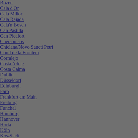
Bozen
Cala d'Or
Cala Millor
Cala Rajada
Cala'n Bosch
Can Pastilla
Can Picafort
Chersonisos
Chiclana/Novo Sancti Petri
Conil de la Frontera
Corralejo
Costa Adeje
Costa Calma
Dublin
Düsseldorf
Edinburgh
Faro
Frankfurt am Main
Freiburg
Funchal
Hamburg
Hannover
Horta
Köln
Kos-Stadt