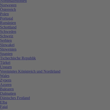
Nordmazedonien
Norwegen
Österreich
Polen
Portugal
Rumänien
Schottland
Schweden
Schweiz
Serbien
Slowakei
Slowenien
Spanien
Tschechische Republik
Türkei
Ungarn
Vereinigtes Königreich und Nordirland
Wales
Zypern
Azoren
Balearen
Dalmatien
Dänisches Festland
Elba
Faial