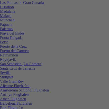
Las Palmas de Gran Canaria
Lissabon
Madalena
Malaga
München
Paguera
Palermo
Playa del Ingles
Ponta Delgada
Porto
Puerto de la Cruz
Puerto del Carmen
Rethymnon
Reykjavik
San Sebastian (La Gomera)
Santa Cruz de Tenerife
Sevilla
Stuttgart
Valle Gran Rey
Alicante Flughafen
Amsterdam Schiphol Flughafen
Antalya Flughafen
Athen Flughafen
Barcelona Flughafen
Bari Flughafen