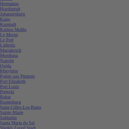
Hermanus
Hoedspruit
Johannesburg
Kairo
Kapstadt
Katima Mulilo
Le Morne
Le Port
Lüderitz
Marrakesch
Mombasa
Nairobi
Oujda
Péreybère
Pointe aux Piments
Port Elizabeth
Port Louis
Pretoria
Rabat
Rustenburg
Saint-Gilles-Les-Bains
Sainte-Marie
Saldanha
Santa Maria do Sal
Sheikh Zayed Stadt