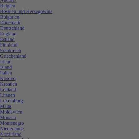
Andorra
Belgien
Bosnien und Herzegowina
Bulgarien
Dänemark
Deutschland
England
Estland
Finnland
Frankreich
Griechenland
Irland
Island
Italien
Kosovo
Kroatien
Lettland
Litauen
Luxemburg
Malta
Moldawien
Monaco
Montenegro
Niederlande
Nordirland