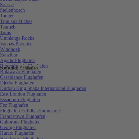
Sousse
Stellenbosch
Tanger
Trou aux Biches
Tsumeb
Tunis
Umhlanga Rocks
Vacoas-Phoenix
Windhoek
Zanzibar
Agadir Flughafen
Bloemfontein Flughafen
Kontakt
Schließen
Bulawayo Flughafen
Casablanca Flughafen
Djerba Flughafen
Durban King Shaka International Flughafen
East London Flughafen
Essaouira Flughafen
Fez Flughafen
Flughafen Enfidha-Hammamet
Francistown Flughafen
Gaborone Flughafen
George Flughafen
Harare Flughafen
Hoedspruit Flughafen