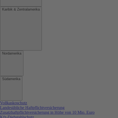
Karibik & Zentralamerika
Nordamerika
Südamerika
Vollkaskoschutz
Landesübliche Haftpflichtversicherung
Zusatzhaftpflichtversicherung in Höhe von 10 Mio. Euro
Kfz-Diebstahlschutz