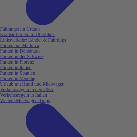
Fahrangst im Urlaub
Kraftstoffarten im Überblick
Linksverkehr: Länder & Fahrtipps
Parken auf Mallorca
Parken in Dänemark
Parken in der Schweiz
Parken in Florenz
Parken in Italien
Parken in Spanien
Parken in Venedig
Urlaub mit Hund und Mietwagen
Verkehrsregeln in den USA
Verkehrsregeln in Italien
Weitere Mietwagen-Tipps