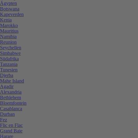
Ägypten
Botswana
Kapeverden
Kenia
Marokko
Mauritius
Namibia
Reunion
Seychellen
Simbabwe
Südafrika
Tanzania
Tunesien
Djerba
Mahe Island
Agadir
Alexandria
Bethlehem
Bloemfontein
Casablanca
Durban
Fez
Flic en Flac
Grand Baie
Harare