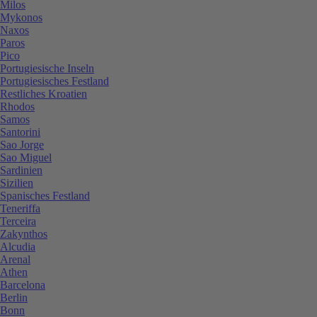
Milos
Mykonos
Naxos
Paros
Pico
Portugiesische Inseln
Portugiesisches Festland
Restliches Kroatien
Rhodos
Samos
Santorini
Sao Jorge
Sao Miguel
Sardinien
Sizilien
Spanisches Festland
Teneriffa
Terceira
Zakynthos
Alcudia
Arenal
Athen
Barcelona
Berlin
Bonn