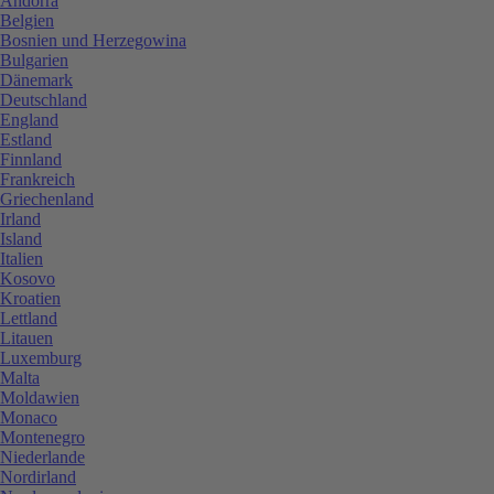
Andorra
Belgien
Bosnien und Herzegowina
Bulgarien
Dänemark
Deutschland
England
Estland
Finnland
Frankreich
Griechenland
Irland
Island
Italien
Kosovo
Kroatien
Lettland
Litauen
Luxemburg
Malta
Moldawien
Monaco
Montenegro
Niederlande
Nordirland