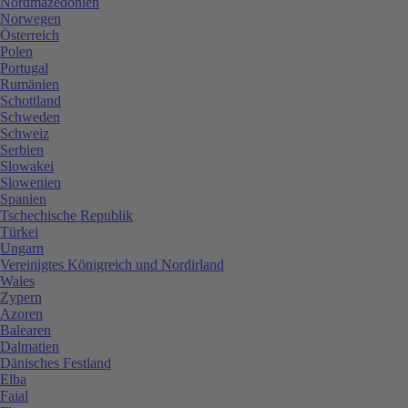
Nordmazedonien
Norwegen
Österreich
Polen
Portugal
Rumänien
Schottland
Schweden
Schweiz
Serbien
Slowakei
Slowenien
Spanien
Tschechische Republik
Türkei
Ungarn
Vereinigtes Königreich und Nordirland
Wales
Zypern
Azoren
Balearen
Dalmatien
Dänisches Festland
Elba
Faial