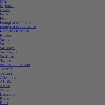
Milos
Mykonos
Naxos
Paros
Pico
Portugiesische Inseln
Portugiesisches Festland
Restliches Kroatien
Rhodos
Samos
Santorini
Sao Jorge
Sao Miguel
Sardinien
Sizilien
Spanisches Festland
Teneriffa
Terceira
Zakynthos
Alcudia
Arenal
Athen
Barcelona
Berlin
Bonn