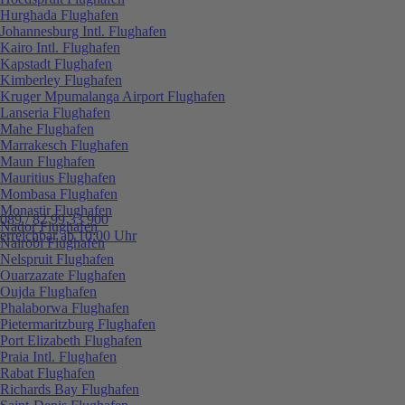
Hurghada Flughafen
Johannesburg Intl. Flughafen
Kairo Intl. Flughafen
Kapstadt Flughafen
Kimberley Flughafen
Kruger Mpumalanga Airport Flughafen
Lanseria Flughafen
Mahe Flughafen
Marrakesch Flughafen
Maun Flughafen
Mauritius Flughafen
Mombasa Flughafen
Monastir Flughafen
089 / 82 99 33 900
Nador Flughafen
erreichbar ab 10:00 Uhr
Nairobi Flughafen
Nelspruit Flughafen
Ouarzazate Flughafen
Oujda Flughafen
Phalaborwa Flughafen
Pietermaritzburg Flughafen
Port Elizabeth Flughafen
Praia Intl. Flughafen
Rabat Flughafen
Richards Bay Flughafen