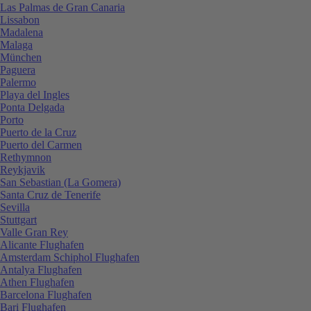
Las Palmas de Gran Canaria
Lissabon
Madalena
Malaga
München
Paguera
Palermo
Playa del Ingles
Ponta Delgada
Porto
Puerto de la Cruz
Puerto del Carmen
Rethymnon
Reykjavik
San Sebastian (La Gomera)
Santa Cruz de Tenerife
Sevilla
Stuttgart
Valle Gran Rey
Alicante Flughafen
Amsterdam Schiphol Flughafen
Antalya Flughafen
Athen Flughafen
Barcelona Flughafen
Bari Flughafen