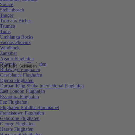
Sousse
Stellenbosch
Tanger
Trou aux Biches
Tsumeb
Tunis
Umhlanga Rocks
Vacoas-Phoenix
Windhoek
Zanzibar
Agadir Flughafen
Bloemfontein Flughafen
Kontakt
Schließen
Bulawayo Flughafen
Casablanca Flughafen
Djerba Flughafen
Durban King Shaka International Flughafen
East London Flughafen
Essaouira Flughafen
Fez Flughafen
Flughafen Enfidha-Hammamet
Francistown Flughafen
Gaborone Flughafen
George Flughafen
Harare Flughafen
Hoedspruit Flughafen