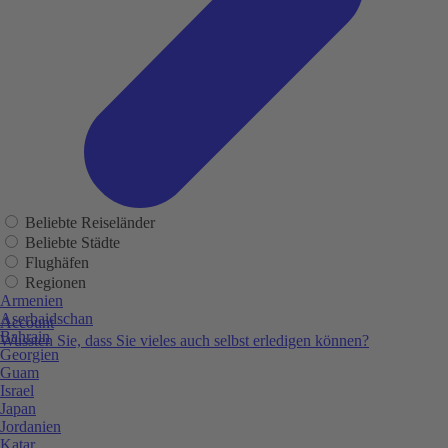
Beliebte Reiseländer
Beliebte Städte
Flughäfen
Regionen
Armenien
Aserbaidschan
Account
Bahrain
Wussten Sie, dass Sie vieles auch selbst erledigen können?
Georgien
Guam
Israel
Japan
Jordanien
Katar