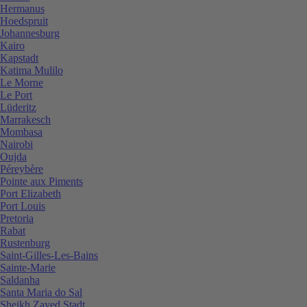
Hermanus
Hoedspruit
Johannesburg
Kairo
Kapstadt
Katima Mulilo
Le Morne
Le Port
Lüderitz
Marrakesch
Mombasa
Nairobi
Oujda
Péreybère
Pointe aux Piments
Port Elizabeth
Port Louis
Pretoria
Rabat
Rustenburg
Saint-Gilles-Les-Bains
Sainte-Marie
Saldanha
Santa Maria do Sal
Sheikh Zayed Stadt