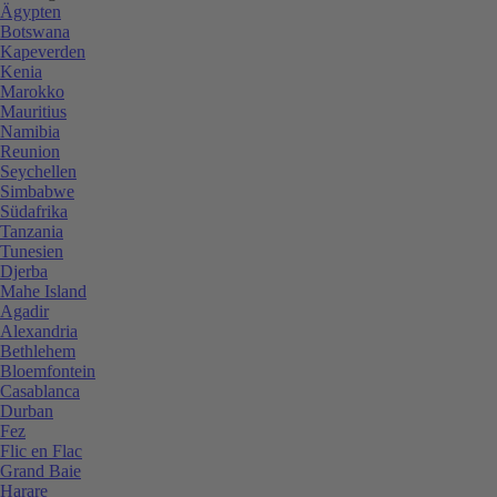
Ägypten
Botswana
Kapeverden
Kenia
Marokko
Mauritius
Namibia
Reunion
Seychellen
Simbabwe
Südafrika
Tanzania
Tunesien
Djerba
Mahe Island
Agadir
Alexandria
Bethlehem
Bloemfontein
Casablanca
Durban
Fez
Flic en Flac
Grand Baie
Harare