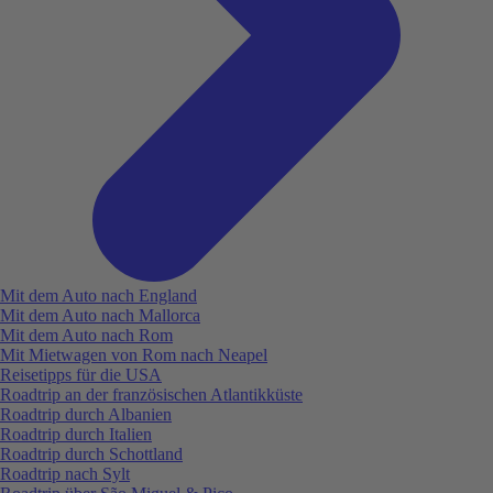
Mit dem Auto nach England
Mit dem Auto nach Mallorca
Mit dem Auto nach Rom
Mit Mietwagen von Rom nach Neapel
Reisetipps für die USA
Roadtrip an der französischen Atlantikküste
Roadtrip durch Albanien
Roadtrip durch Italien
Roadtrip durch Schottland
Roadtrip nach Sylt