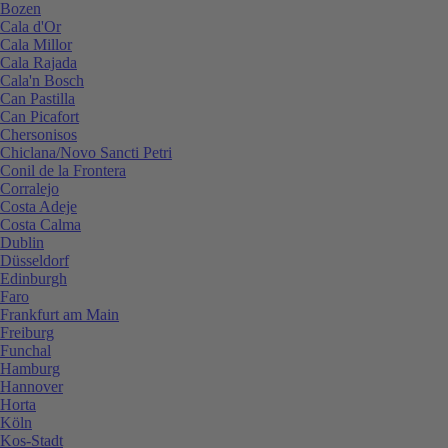
Bozen
Cala d'Or
Cala Millor
Cala Rajada
Cala'n Bosch
Can Pastilla
Can Picafort
Chersonisos
Chiclana/Novo Sancti Petri
Conil de la Frontera
Corralejo
Costa Adeje
Costa Calma
Dublin
Düsseldorf
Edinburgh
Faro
Frankfurt am Main
Freiburg
Funchal
Hamburg
Hannover
Horta
Köln
Kos-Stadt