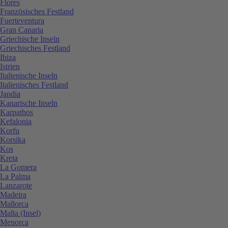
Flores
Französisches Festland
Fuerteventura
Gran Canaria
Griechische Inseln
Griechisches Festland
Ibiza
Istrien
Italienische Inseln
Italienisches Festland
Jandia
Kanarische Inseln
Karpathos
Kefalonia
Korfu
Korsika
Kos
Kreta
La Gomera
La Palma
Lanzarote
Madeira
Mallorca
Malta (Insel)
Menorca