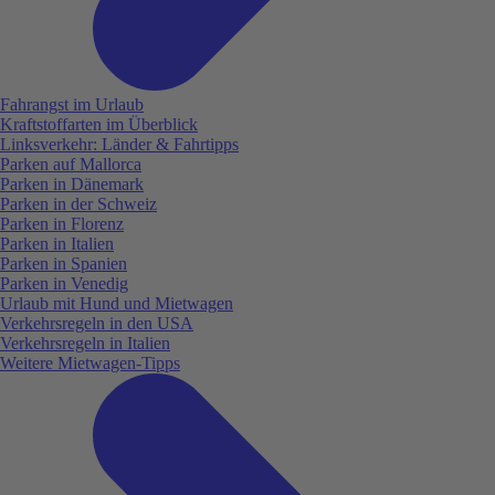
Fahrangst im Urlaub
Kraftstoffarten im Überblick
Linksverkehr: Länder & Fahrtipps
Parken auf Mallorca
Parken in Dänemark
Parken in der Schweiz
Parken in Florenz
Parken in Italien
Parken in Spanien
Parken in Venedig
Urlaub mit Hund und Mietwagen
Verkehrsregeln in den USA
Verkehrsregeln in Italien
Weitere Mietwagen-Tipps