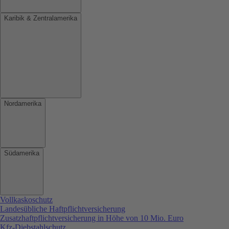
Karibik & Zentralamerika
Nordamerika
Südamerika
Vollkaskoschutz
Landesübliche Haftpflichtversicherung
Zusatzhaftpflichtversicherung in Höhe von 10 Mio. Euro
Kfz-Diebstahlschutz