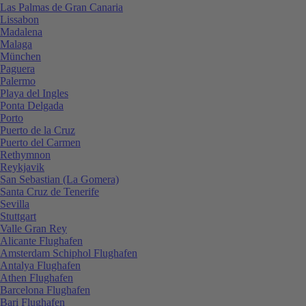
Las Palmas de Gran Canaria
Lissabon
Madalena
Malaga
München
Paguera
Palermo
Playa del Ingles
Ponta Delgada
Porto
Puerto de la Cruz
Puerto del Carmen
Rethymnon
Reykjavik
San Sebastian (La Gomera)
Santa Cruz de Tenerife
Sevilla
Stuttgart
Valle Gran Rey
Alicante Flughafen
Amsterdam Schiphol Flughafen
Antalya Flughafen
Athen Flughafen
Barcelona Flughafen
Bari Flughafen