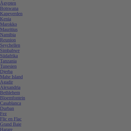
Ägypten
Botswana
Kapeverden
Kenia
Marokko
Mauritius
Namibia
Reunion
Seychellen
Simbabwe
Südafrika
Tanzania
Tunesien
Djerba
Mahe Island
Agadir
Alexandria
Bethlehem
Bloemfontein
Casablanca
Durban
Fez
Flic en Flac
Grand Baie
Harare