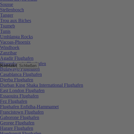
Sousse
Stellenbosch
Tanger
Trou aux Biches
Tsumeb
Tunis
Umhlanga Rocks
Vacoas-Phoenix
Windhoek
Zanzibar
Agadir Flughafen
Bloemfontein Flughafen
Kontakt
Schließen
Bulawayo Flughafen
Casablanca Flughafen
Djerba Flughafen
Durban King Shaka International Flughafen
East London Flughafen
Essaouira Flughafen
Fez Flughafen
Flughafen Enfidha-Hammamet
Francistown Flughafen
Gaborone Flughafen
George Flughafen
Harare Flughafen
Hoedspruit Flughafen