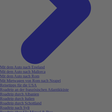
Mit dem Auto nach England
Mit dem Auto nach Mallorca
Mit dem Auto nach Rom
Mit Mietwagen von Rom nach Neapel
Reisetipps für die USA
Roadtrip an der französischen Atlantikküste
Roadtrip durch Albanien
Roadtrip durch Italien
Roadtrip durch Schottland
Roadtrip nach Sylt