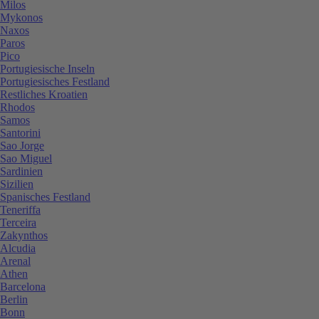
Milos
Mykonos
Naxos
Paros
Pico
Portugiesische Inseln
Portugiesisches Festland
Restliches Kroatien
Rhodos
Samos
Santorini
Sao Jorge
Sao Miguel
Sardinien
Sizilien
Spanisches Festland
Teneriffa
Terceira
Zakynthos
Alcudia
Arenal
Athen
Barcelona
Berlin
Bonn