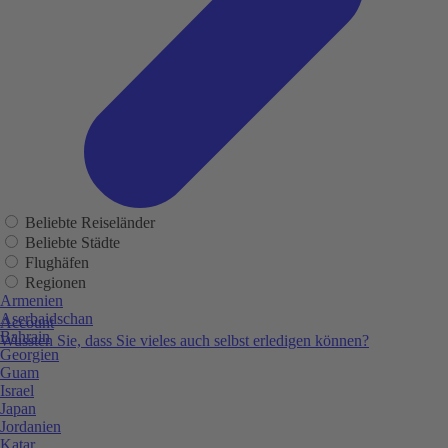
Beliebte Reiseländer
Beliebte Städte
Flughäfen
Regionen
Armenien
Aserbaidschan
Account
Bahrain
Wussten Sie, dass Sie vieles auch selbst erledigen können?
Georgien
Guam
Israel
Japan
Jordanien
Katar