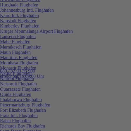
Hurghada Flughafen
Johannesburg Intl. Flughafen
Kairo Intl. Flughafen
Kapstadt Flughafen
Kimberley Flughafen
Kruger Mpumalanga Airport Flughafen
Lanseria Flughafen
Mahe Flughafen
Marrakesch Flughafen
Maun Flughafen
Mauritius Flughafen
Mombasa Flughafen
Monastir Flughafen
089 / 82 99 33 900
Nador Flughafen
erreichbar ab 09:00 Uhr
Nairobi Flughafen
Nelspruit Flughafen
Ouarzazate Flughafen
Oujda Flughafen
Phalaborwa Flughafen
Pietermaritzburg Flughafen
Port Elizabeth Flughafen
Praia Intl. Flughafen
Rabat Flughafen
Richards Bay Flughafen