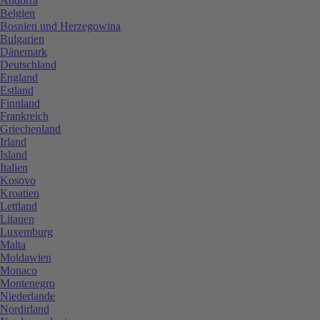
Andorra
Belgien
Bosnien und Herzegowina
Bulgarien
Dänemark
Deutschland
England
Estland
Finnland
Frankreich
Griechenland
Irland
Island
Italien
Kosovo
Kroatien
Lettland
Litauen
Luxemburg
Malta
Moldawien
Monaco
Montenegro
Niederlande
Nordirland