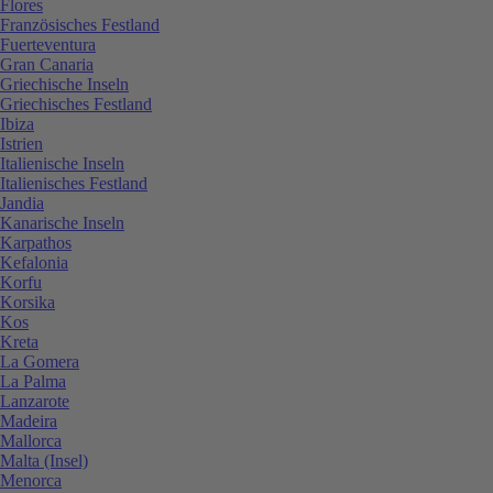
Flores
Französisches Festland
Fuerteventura
Gran Canaria
Griechische Inseln
Griechisches Festland
Ibiza
Istrien
Italienische Inseln
Italienisches Festland
Jandia
Kanarische Inseln
Karpathos
Kefalonia
Korfu
Korsika
Kos
Kreta
La Gomera
La Palma
Lanzarote
Madeira
Mallorca
Malta (Insel)
Menorca