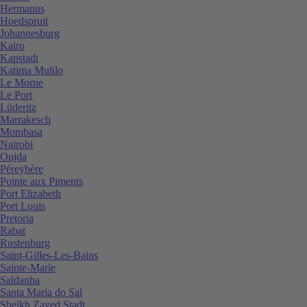
Hermanus
Hoedspruit
Johannesburg
Kairo
Kapstadt
Katima Mulilo
Le Morne
Le Port
Lüderitz
Marrakesch
Mombasa
Nairobi
Oujda
Péreybère
Pointe aux Piments
Port Elizabeth
Port Louis
Pretoria
Rabat
Rustenburg
Saint-Gilles-Les-Bains
Sainte-Marie
Saldanha
Santa Maria do Sal
Sheikh Zayed Stadt