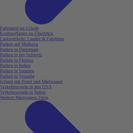
Fahrangst im Urlaub
Kraftstoffarten im Überblick
Linksverkehr: Länder & Fahrtipps
Parken auf Mallorca
Parken in Dänemark
Parken in der Schweiz
Parken in Florenz
Parken in Italien
Parken in Spanien
Parken in Venedig
Urlaub mit Hund und Mietwagen
Verkehrsregeln in den USA
Verkehrsregeln in Italien
Weitere Mietwagen-Tipps