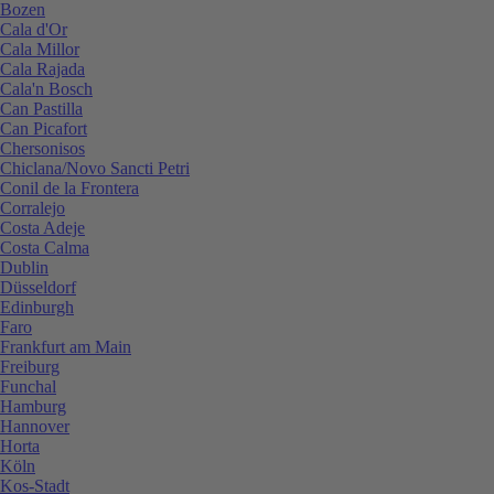
Bozen
Cala d'Or
Cala Millor
Cala Rajada
Cala'n Bosch
Can Pastilla
Can Picafort
Chersonisos
Chiclana/Novo Sancti Petri
Conil de la Frontera
Corralejo
Costa Adeje
Costa Calma
Dublin
Düsseldorf
Edinburgh
Faro
Frankfurt am Main
Freiburg
Funchal
Hamburg
Hannover
Horta
Köln
Kos-Stadt