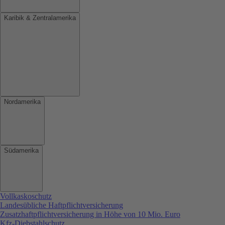
Karibik & Zentralamerika
Nordamerika
Südamerika
Vollkaskoschutz
Landesübliche Haftpflichtversicherung
Zusatzhaftpflichtversicherung in Höhe von 10 Mio. Euro
Kfz-Diebstahlschutz