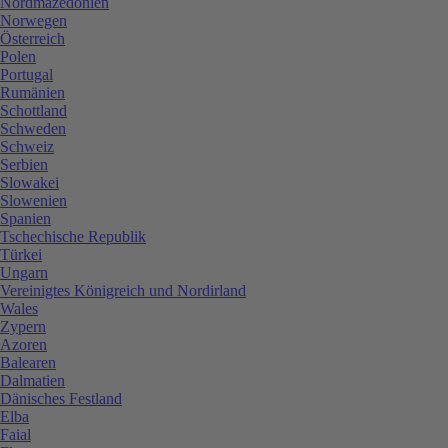
Nordmazedonien
Norwegen
Österreich
Polen
Portugal
Rumänien
Schottland
Schweden
Schweiz
Serbien
Slowakei
Slowenien
Spanien
Tschechische Republik
Türkei
Ungarn
Vereinigtes Königreich und Nordirland
Wales
Zypern
Azoren
Balearen
Dalmatien
Dänisches Festland
Elba
Faial