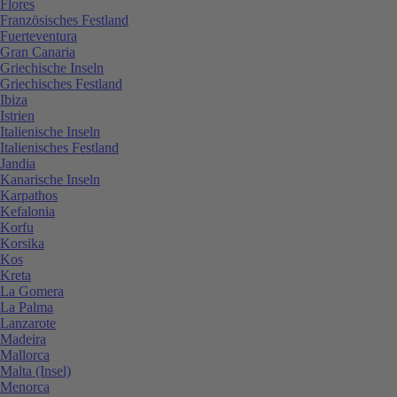
Flores
Französisches Festland
Fuerteventura
Gran Canaria
Griechische Inseln
Griechisches Festland
Ibiza
Istrien
Italienische Inseln
Italienisches Festland
Jandia
Kanarische Inseln
Karpathos
Kefalonia
Korfu
Korsika
Kos
Kreta
La Gomera
La Palma
Lanzarote
Madeira
Mallorca
Malta (Insel)
Menorca