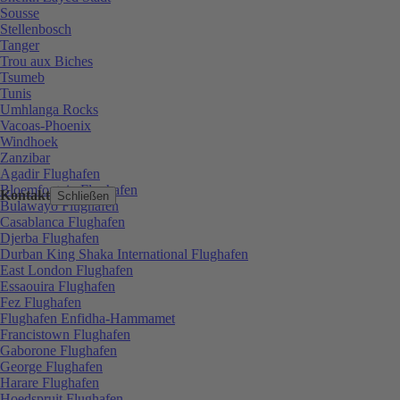
Sousse
Stellenbosch
Tanger
Trou aux Biches
Tsumeb
Tunis
Umhlanga Rocks
Vacoas-Phoenix
Windhoek
Zanzibar
Agadir Flughafen
Bloemfontein Flughafen
Kontakt
Schließen
Bulawayo Flughafen
Casablanca Flughafen
Djerba Flughafen
Durban King Shaka International Flughafen
East London Flughafen
Essaouira Flughafen
Fez Flughafen
Flughafen Enfidha-Hammamet
Francistown Flughafen
Gaborone Flughafen
George Flughafen
Harare Flughafen
Hoedspruit Flughafen