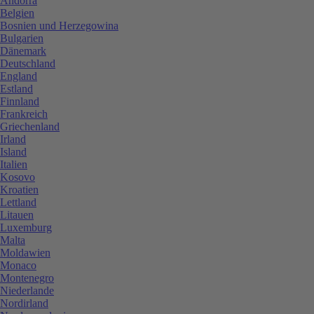
Andorra
Belgien
Bosnien und Herzegowina
Bulgarien
Dänemark
Deutschland
England
Estland
Finnland
Frankreich
Griechenland
Irland
Island
Italien
Kosovo
Kroatien
Lettland
Litauen
Luxemburg
Malta
Moldawien
Monaco
Montenegro
Niederlande
Nordirland