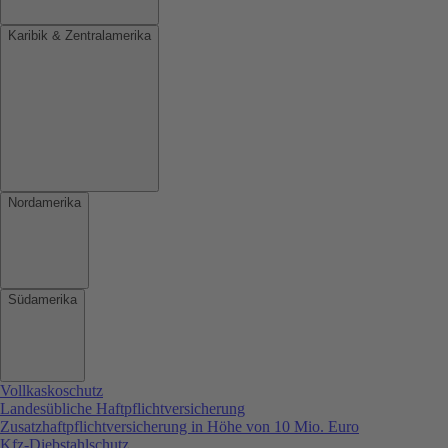
Karibik & Zentralamerika
Nordamerika
Südamerika
Vollkaskoschutz
Landesübliche Haftpflichtversicherung
Zusatzhaftpflichtversicherung in Höhe von 10 Mio. Euro
Kfz-Diebstahlschutz