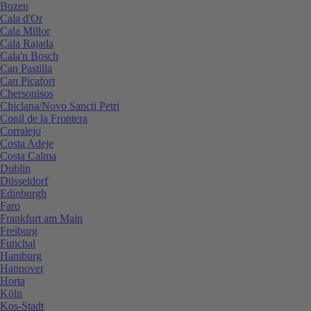
Bozen
Cala d'Or
Cala Millor
Cala Rajada
Cala'n Bosch
Can Pastilla
Can Picafort
Chersonisos
Chiclana/Novo Sancti Petri
Conil de la Frontera
Corralejo
Costa Adeje
Costa Calma
Dublin
Düsseldorf
Edinburgh
Faro
Frankfurt am Main
Freiburg
Funchal
Hamburg
Hannover
Horta
Köln
Kos-Stadt