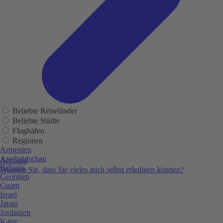
Beliebte Reiseländer
Beliebte Städte
Flughäfen
Regionen
Armenien
Aserbaidschan
Account
Bahrain
Wussten Sie, dass Sie vieles auch selbst erledigen können?
Georgien
Guam
Israel
Japan
Jordanien
Katar