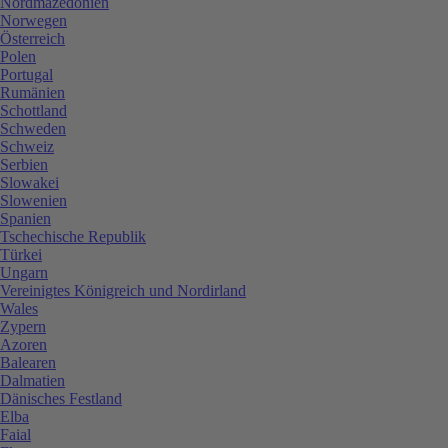
Nordmazedonien
Norwegen
Österreich
Polen
Portugal
Rumänien
Schottland
Schweden
Schweiz
Serbien
Slowakei
Slowenien
Spanien
Tschechische Republik
Türkei
Ungarn
Vereinigtes Königreich und Nordirland
Wales
Zypern
Azoren
Balearen
Dalmatien
Dänisches Festland
Elba
Faial