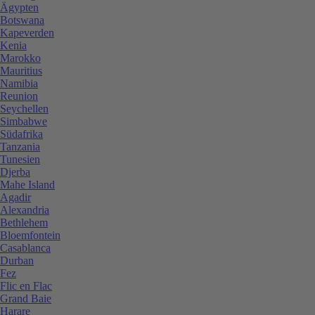
Ägypten
Botswana
Kapeverden
Kenia
Marokko
Mauritius
Namibia
Reunion
Seychellen
Simbabwe
Südafrika
Tanzania
Tunesien
Djerba
Mahe Island
Agadir
Alexandria
Bethlehem
Bloemfontein
Casablanca
Durban
Fez
Flic en Flac
Grand Baie
Harare