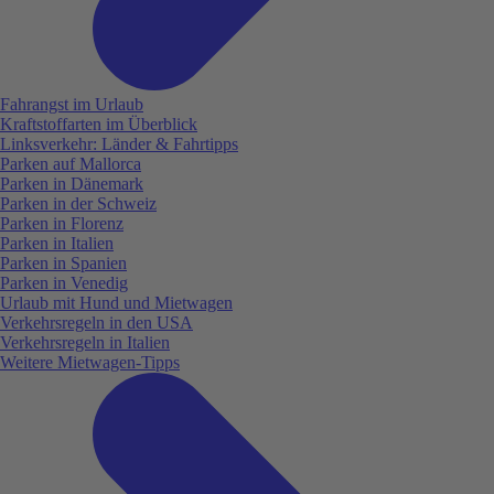
Fahrangst im Urlaub
Kraftstoffarten im Überblick
Linksverkehr: Länder & Fahrtipps
Parken auf Mallorca
Parken in Dänemark
Parken in der Schweiz
Parken in Florenz
Parken in Italien
Parken in Spanien
Parken in Venedig
Urlaub mit Hund und Mietwagen
Verkehrsregeln in den USA
Verkehrsregeln in Italien
Weitere Mietwagen-Tipps