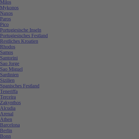
Milos
Mykonos
Naxos
Paros
Pico
Portugiesische Inseln
Portugiesisches Festland
Restliches Kroatien
Rhodos
Samos
Santorini
Sao Jorge
Sao Miguel
Sardinien
Sizilien
Spanisches Festland
Teneriffa
Terceira
Zakynthos
Alcudia
Arenal
Athen
Barcelona
Berlin
Bonn