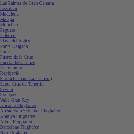
Las Palmas de Gran Canaria
Lissabon
Madalena
Malaga
München
Paguera
Palermo
Playa del Ingles
Ponta Delgada
Porto
Puerto de la Cruz
Puerto del Carmen
Rethymnon
Reykjavik
San Sebastian (La Gomera)
Santa Cruz de Tenerife
Sevilla
Stuttgart
Valle Gran Rey
Alicante Flughafen
Amsterdam Schiphol Flughafen
Antalya Flughafen
Athen Flughafen
Barcelona Flughafen
Bari Flughafen