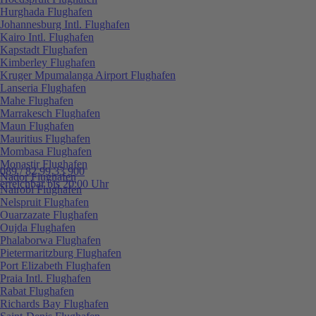
Hurghada Flughafen
Johannesburg Intl. Flughafen
Kairo Intl. Flughafen
Kapstadt Flughafen
Kimberley Flughafen
Kruger Mpumalanga Airport Flughafen
Lanseria Flughafen
Mahe Flughafen
Marrakesch Flughafen
Maun Flughafen
Mauritius Flughafen
Mombasa Flughafen
Monastir Flughafen
089 / 82 99 33 900
Nador Flughafen
erreichbar bis 20:00 Uhr
Nairobi Flughafen
Nelspruit Flughafen
Ouarzazate Flughafen
Oujda Flughafen
Phalaborwa Flughafen
Pietermaritzburg Flughafen
Port Elizabeth Flughafen
Praia Intl. Flughafen
Rabat Flughafen
Richards Bay Flughafen