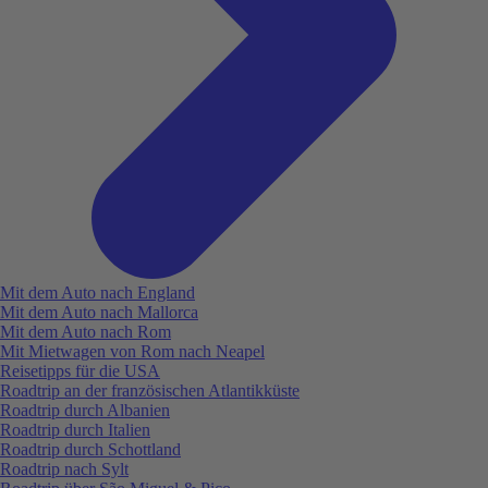
Mit dem Auto nach England
Mit dem Auto nach Mallorca
Mit dem Auto nach Rom
Mit Mietwagen von Rom nach Neapel
Reisetipps für die USA
Roadtrip an der französischen Atlantikküste
Roadtrip durch Albanien
Roadtrip durch Italien
Roadtrip durch Schottland
Roadtrip nach Sylt