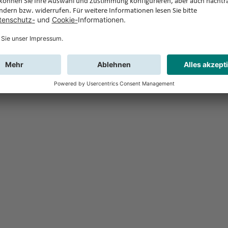
Feedback
Sie haben Fr
Buchung?