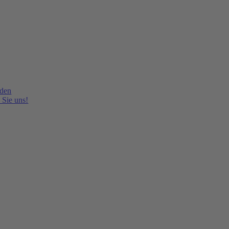
lden
 Sie uns!