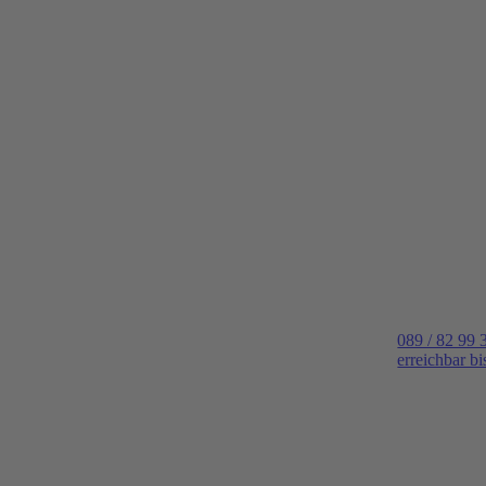
089 / 82 99 
erreichbar b