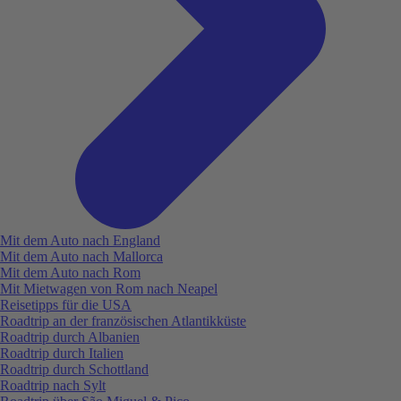
Mit dem Auto nach England
Mit dem Auto nach Mallorca
Mit dem Auto nach Rom
Mit Mietwagen von Rom nach Neapel
Reisetipps für die USA
Roadtrip an der französischen Atlantikküste
Roadtrip durch Albanien
Roadtrip durch Italien
Roadtrip durch Schottland
Roadtrip nach Sylt