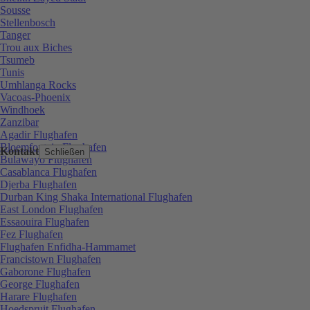
Sousse
Stellenbosch
Tanger
Trou aux Biches
Tsumeb
Tunis
Umhlanga Rocks
Vacoas-Phoenix
Windhoek
Zanzibar
Agadir Flughafen
Bloemfontein Flughafen
Kontakt
Schließen
Bulawayo Flughafen
Casablanca Flughafen
Djerba Flughafen
Durban King Shaka International Flughafen
East London Flughafen
Essaouira Flughafen
Fez Flughafen
Flughafen Enfidha-Hammamet
Francistown Flughafen
Gaborone Flughafen
George Flughafen
Harare Flughafen
Hoedspruit Flughafen