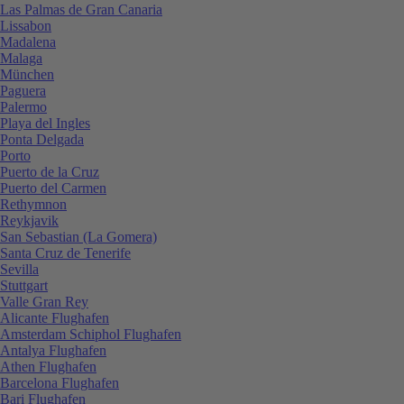
Las Palmas de Gran Canaria
Lissabon
Madalena
Malaga
München
Paguera
Palermo
Playa del Ingles
Ponta Delgada
Porto
Puerto de la Cruz
Puerto del Carmen
Rethymnon
Reykjavik
San Sebastian (La Gomera)
Santa Cruz de Tenerife
Sevilla
Stuttgart
Valle Gran Rey
Alicante Flughafen
Amsterdam Schiphol Flughafen
Antalya Flughafen
Athen Flughafen
Barcelona Flughafen
Bari Flughafen