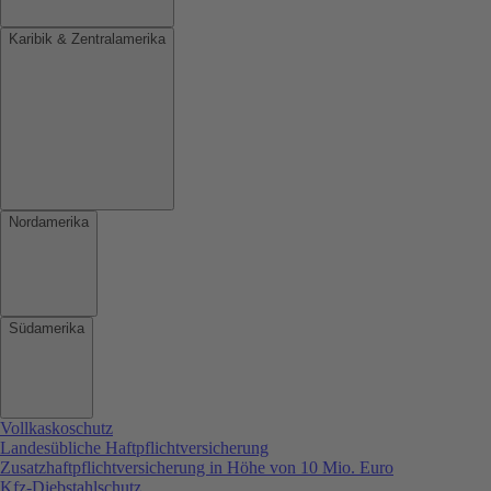
Karibik & Zentralamerika
Nordamerika
Südamerika
Vollkaskoschutz
Landesübliche Haftpflichtversicherung
Zusatzhaftpflichtversicherung in Höhe von 10 Mio. Euro
Kfz-Diebstahlschutz