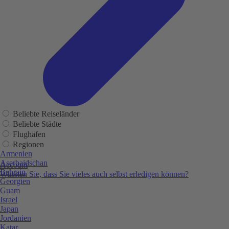
Beliebte Reiseländer
Beliebte Städte
Flughäfen
Regionen
Armenien
Aserbaidschan
Account
Bahrain
Wussten Sie, dass Sie vieles auch selbst erledigen können?
Georgien
Guam
Israel
Japan
Jordanien
Katar