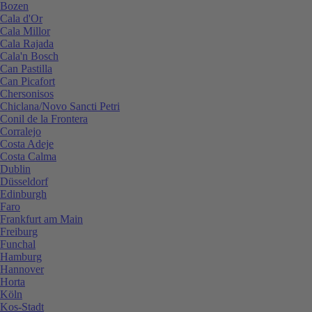
Bozen
Cala d'Or
Cala Millor
Cala Rajada
Cala'n Bosch
Can Pastilla
Can Picafort
Chersonisos
Chiclana/Novo Sancti Petri
Conil de la Frontera
Corralejo
Costa Adeje
Costa Calma
Dublin
Düsseldorf
Edinburgh
Faro
Frankfurt am Main
Freiburg
Funchal
Hamburg
Hannover
Horta
Köln
Kos-Stadt