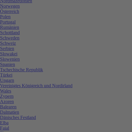
Nordmazedonien
Norwegen
Österreich
Polen
Portugal
Rumänien
Schottland
Schweden
Schweiz
Serbien
Slowakei
Slowenien
Spanien
Tschechische Republik
Türkei
Ungarn
Vereinigtes Königreich und Nordirland
Wales
Zypern
Azoren
Balearen
Dalmatien
Dänisches Festland
Elba
Faial