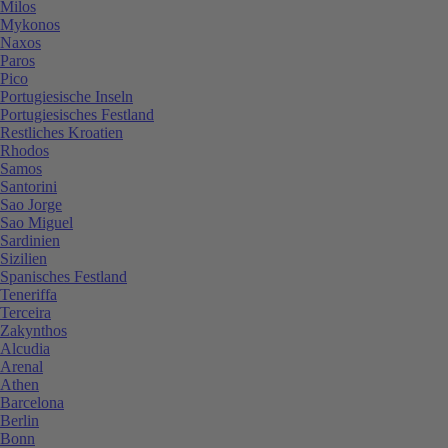
Milos
Mykonos
Naxos
Paros
Pico
Portugiesische Inseln
Portugiesisches Festland
Restliches Kroatien
Rhodos
Samos
Santorini
Sao Jorge
Sao Miguel
Sardinien
Sizilien
Spanisches Festland
Teneriffa
Terceira
Zakynthos
Alcudia
Arenal
Athen
Barcelona
Berlin
Bonn