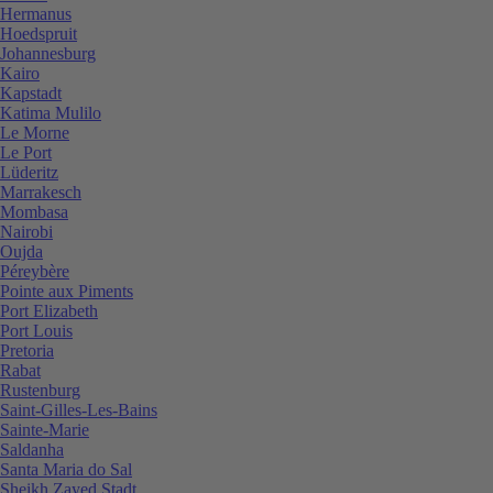
Hermanus
Hoedspruit
Johannesburg
Kairo
Kapstadt
Katima Mulilo
Le Morne
Le Port
Lüderitz
Marrakesch
Mombasa
Nairobi
Oujda
Péreybère
Pointe aux Piments
Port Elizabeth
Port Louis
Pretoria
Rabat
Rustenburg
Saint-Gilles-Les-Bains
Sainte-Marie
Saldanha
Santa Maria do Sal
Sheikh Zayed Stadt