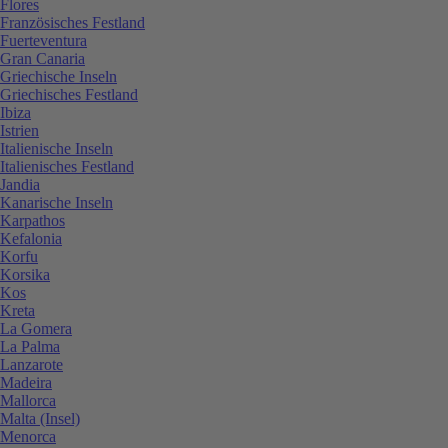
Flores
Französisches Festland
Fuerteventura
Gran Canaria
Griechische Inseln
Griechisches Festland
Ibiza
Istrien
Italienische Inseln
Italienisches Festland
Jandia
Kanarische Inseln
Karpathos
Kefalonia
Korfu
Korsika
Kos
Kreta
La Gomera
La Palma
Lanzarote
Madeira
Mallorca
Malta (Insel)
Menorca