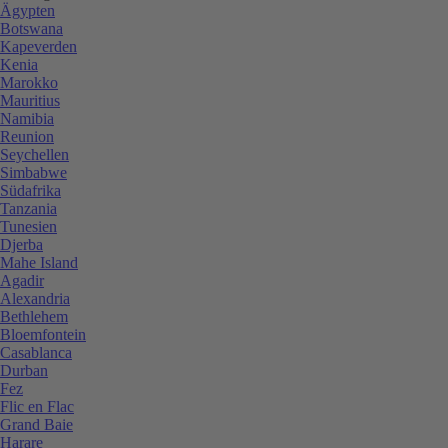
Ägypten
Botswana
Kapeverden
Kenia
Marokko
Mauritius
Namibia
Reunion
Seychellen
Simbabwe
Südafrika
Tanzania
Tunesien
Djerba
Mahe Island
Agadir
Alexandria
Bethlehem
Bloemfontein
Casablanca
Durban
Fez
Flic en Flac
Grand Baie
Harare