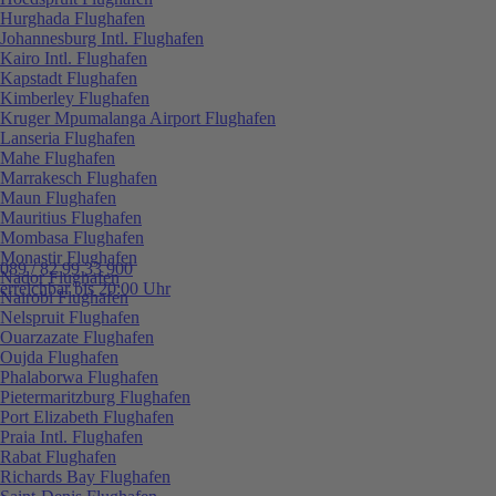
Hurghada Flughafen
Johannesburg Intl. Flughafen
Kairo Intl. Flughafen
Kapstadt Flughafen
Kimberley Flughafen
Kruger Mpumalanga Airport Flughafen
Lanseria Flughafen
Mahe Flughafen
Marrakesch Flughafen
Maun Flughafen
Mauritius Flughafen
Mombasa Flughafen
Monastir Flughafen
089 / 82 99 33 900
Nador Flughafen
erreichbar bis 20:00 Uhr
Nairobi Flughafen
Nelspruit Flughafen
Ouarzazate Flughafen
Oujda Flughafen
Phalaborwa Flughafen
Pietermaritzburg Flughafen
Port Elizabeth Flughafen
Praia Intl. Flughafen
Rabat Flughafen
Richards Bay Flughafen