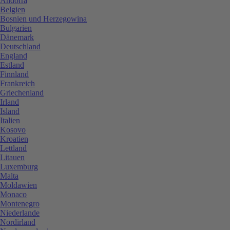
Andorra
Belgien
Bosnien und Herzegowina
Bulgarien
Dänemark
Deutschland
England
Estland
Finnland
Frankreich
Griechenland
Irland
Island
Italien
Kosovo
Kroatien
Lettland
Litauen
Luxemburg
Malta
Moldawien
Monaco
Montenegro
Niederlande
Nordirland