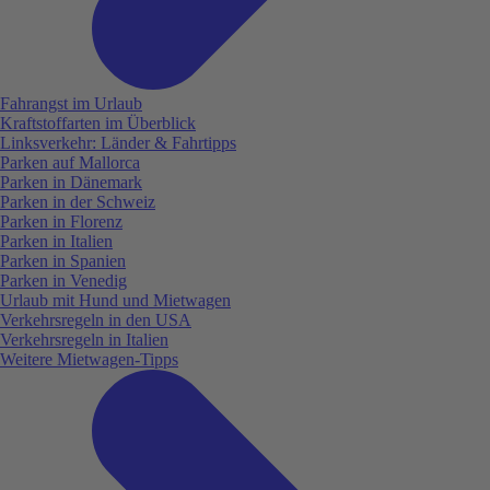
Fahrangst im Urlaub
Kraftstoffarten im Überblick
Linksverkehr: Länder & Fahrtipps
Parken auf Mallorca
Parken in Dänemark
Parken in der Schweiz
Parken in Florenz
Parken in Italien
Parken in Spanien
Parken in Venedig
Urlaub mit Hund und Mietwagen
Verkehrsregeln in den USA
Verkehrsregeln in Italien
Weitere Mietwagen-Tipps