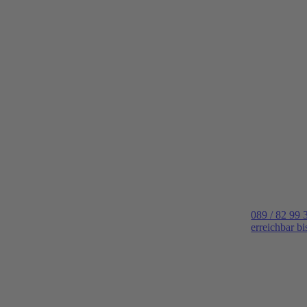
089 / 82 99 
erreichbar b