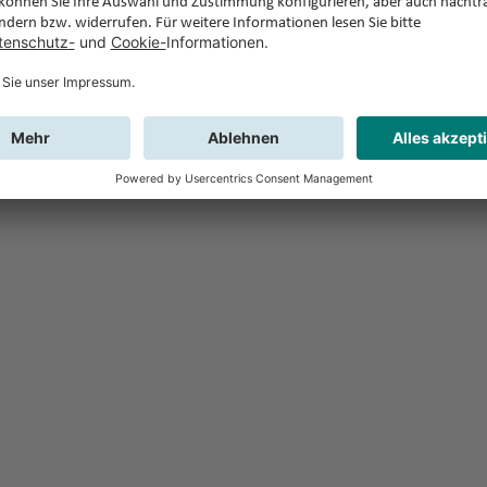
Feedback
Sie haben Fr
Buchung?