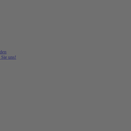
lden
 Sie uns!