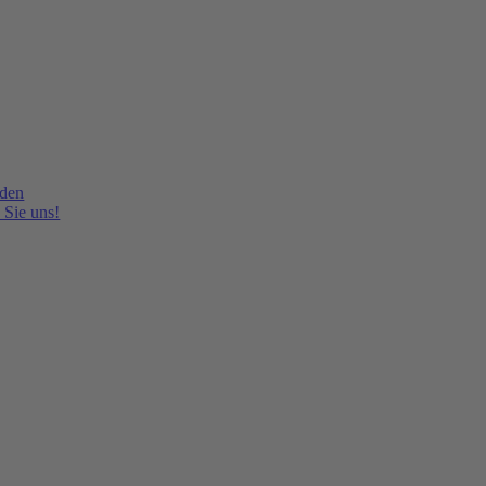
lden
 Sie uns!