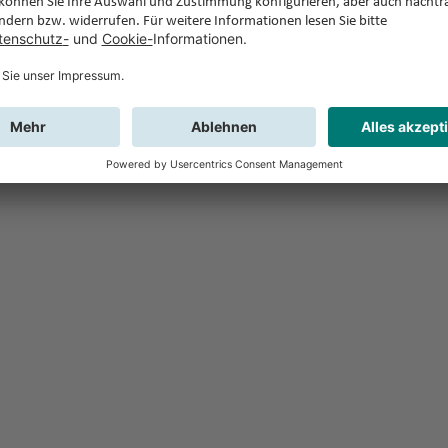
Feedback
Sie haben Fr
Buchung?