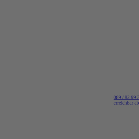
089 / 82 99 
erreichbar a