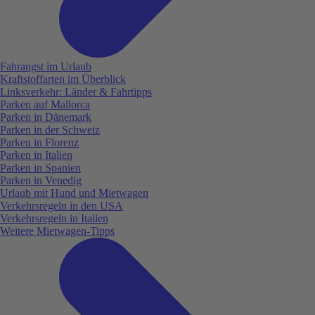
Fahrangst im Urlaub
Kraftstoffarten im Überblick
Linksverkehr: Länder & Fahrtipps
Parken auf Mallorca
Parken in Dänemark
Parken in der Schweiz
Parken in Florenz
Parken in Italien
Parken in Spanien
Parken in Venedig
Urlaub mit Hund und Mietwagen
Verkehrsregeln in den USA
Verkehrsregeln in Italien
Weitere Mietwagen-Tipps