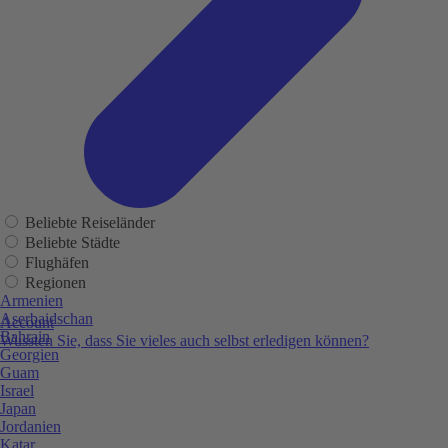
Beliebte Reiseländer
Beliebte Städte
Flughäfen
Regionen
Armenien
Aserbaidschan
Account
Bahrain
Wussten Sie, dass Sie vieles auch selbst erledigen können?
Georgien
Guam
Israel
Japan
Jordanien
Katar