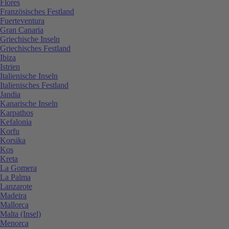
Flores
Französisches Festland
Fuerteventura
Gran Canaria
Griechische Inseln
Griechisches Festland
Ibiza
Istrien
Italienische Inseln
Italienisches Festland
Jandia
Kanarische Inseln
Karpathos
Kefalonia
Korfu
Korsika
Kos
Kreta
La Gomera
La Palma
Lanzarote
Madeira
Mallorca
Malta (Insel)
Menorca