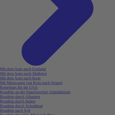
Mit dem Auto nach England
Mit dem Auto nach Mallorca
Mit dem Auto nach Rom
Mit Mietwagen von Rom nach Neapel
Reisetipps für die USA
Roadtrip an der französischen Atlantikküste
Roadtrip durch Albanien
Roadtrip durch Italien
Roadtrip durch Schottland
Roadtrip nach Sylt