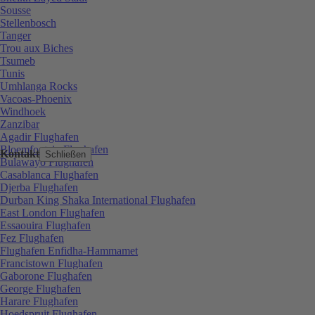
Sousse
Stellenbosch
Tanger
Trou aux Biches
Tsumeb
Tunis
Umhlanga Rocks
Vacoas-Phoenix
Windhoek
Zanzibar
Agadir Flughafen
Bloemfontein Flughafen
Kontakt
Schließen
Bulawayo Flughafen
Casablanca Flughafen
Djerba Flughafen
Durban King Shaka International Flughafen
East London Flughafen
Essaouira Flughafen
Fez Flughafen
Flughafen Enfidha-Hammamet
Francistown Flughafen
Gaborone Flughafen
George Flughafen
Harare Flughafen
Hoedspruit Flughafen