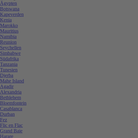
Ägypten
Botswana
Kapeverden
Kenia
Marokko
Mauritius
Namibia
Reunion
Seychellen
Simbabwe
Südafrika
Tanzania
Tunesien
Djerba
Mahe Island
Agadir
Alexandria
Bethlehem
Bloemfontein
Casablanca
Durban
Fez
Flic en Flac
Grand Baie
Harare