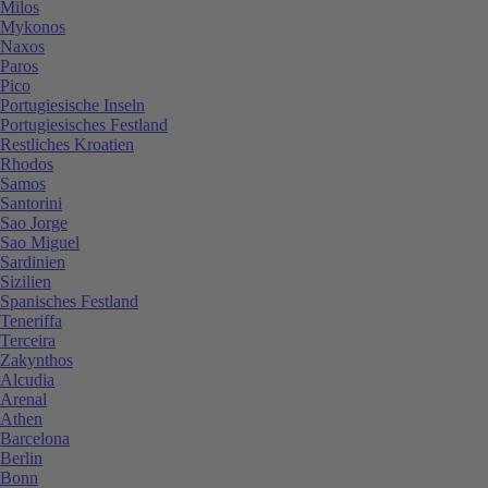
Milos
Mykonos
Naxos
Paros
Pico
Portugiesische Inseln
Portugiesisches Festland
Restliches Kroatien
Rhodos
Samos
Santorini
Sao Jorge
Sao Miguel
Sardinien
Sizilien
Spanisches Festland
Teneriffa
Terceira
Zakynthos
Alcudia
Arenal
Athen
Barcelona
Berlin
Bonn