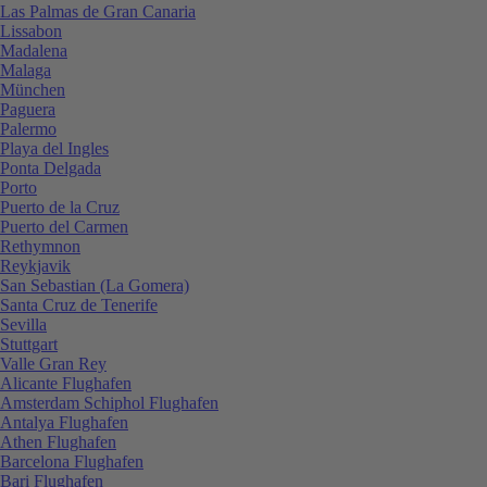
Las Palmas de Gran Canaria
Lissabon
Madalena
Malaga
München
Paguera
Palermo
Playa del Ingles
Ponta Delgada
Porto
Puerto de la Cruz
Puerto del Carmen
Rethymnon
Reykjavik
San Sebastian (La Gomera)
Santa Cruz de Tenerife
Sevilla
Stuttgart
Valle Gran Rey
Alicante Flughafen
Amsterdam Schiphol Flughafen
Antalya Flughafen
Athen Flughafen
Barcelona Flughafen
Bari Flughafen