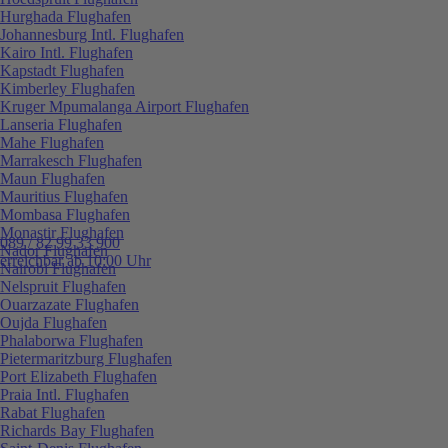
Hurghada Flughafen
Johannesburg Intl. Flughafen
Kairo Intl. Flughafen
Kapstadt Flughafen
Kimberley Flughafen
Kruger Mpumalanga Airport Flughafen
Lanseria Flughafen
Mahe Flughafen
Marrakesch Flughafen
Maun Flughafen
Mauritius Flughafen
Mombasa Flughafen
Monastir Flughafen
089 / 82 99 33 900
Nador Flughafen
erreichbar ab 10:00 Uhr
Nairobi Flughafen
Nelspruit Flughafen
Ouarzazate Flughafen
Oujda Flughafen
Phalaborwa Flughafen
Pietermaritzburg Flughafen
Port Elizabeth Flughafen
Praia Intl. Flughafen
Rabat Flughafen
Richards Bay Flughafen