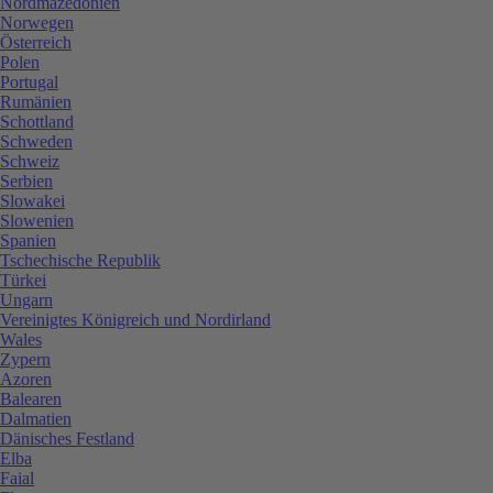
Nordmazedonien
Norwegen
Österreich
Polen
Portugal
Rumänien
Schottland
Schweden
Schweiz
Serbien
Slowakei
Slowenien
Spanien
Tschechische Republik
Türkei
Ungarn
Vereinigtes Königreich und Nordirland
Wales
Zypern
Azoren
Balearen
Dalmatien
Dänisches Festland
Elba
Faial