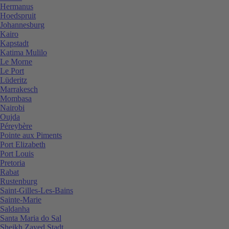
Hermanus
Hoedspruit
Johannesburg
Kairo
Kapstadt
Katima Mulilo
Le Morne
Le Port
Lüderitz
Marrakesch
Mombasa
Nairobi
Oujda
Péreybère
Pointe aux Piments
Port Elizabeth
Port Louis
Pretoria
Rabat
Rustenburg
Saint-Gilles-Les-Bains
Sainte-Marie
Saldanha
Santa Maria do Sal
Sheikh Zayed Stadt