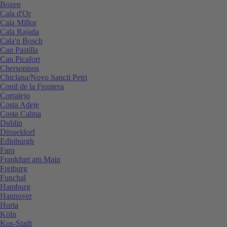
Bozen
Cala d'Or
Cala Millor
Cala Rajada
Cala'n Bosch
Can Pastilla
Can Picafort
Chersonisos
Chiclana/Novo Sancti Petri
Conil de la Frontera
Corralejo
Costa Adeje
Costa Calma
Dublin
Düsseldorf
Edinburgh
Faro
Frankfurt am Main
Freiburg
Funchal
Hamburg
Hannover
Horta
Köln
Kos-Stadt