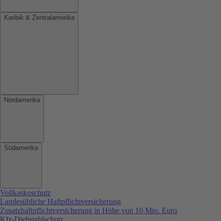
Karibik & Zentralamerika
Nordamerika
Südamerika
Vollkaskoschutz
Landesübliche Haftpflichtversicherung
Zusatzhaftpflichtversicherung in Höhe von 10 Mio. Euro
Kfz-Diebstahlschutz