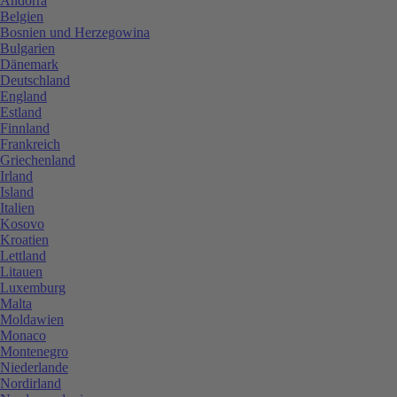
Andorra
Belgien
Bosnien und Herzegowina
Bulgarien
Dänemark
Deutschland
England
Estland
Finnland
Frankreich
Griechenland
Irland
Island
Italien
Kosovo
Kroatien
Lettland
Litauen
Luxemburg
Malta
Moldawien
Monaco
Montenegro
Niederlande
Nordirland