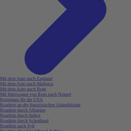
Mit dem Auto nach England
Mit dem Auto nach Mallorca
Mit dem Auto nach Rom
Mit Mietwagen von Rom nach Neapel
Reisetipps für die USA
Roadtrip an der französischen Atlantikküste
Roadtrip durch Albanien
Roadtrip durch Italien
Roadtrip durch Schottland
Roadtrip nach Sylt