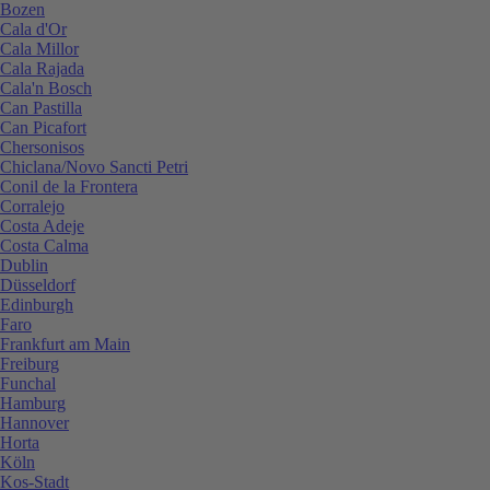
Bozen
Cala d'Or
Cala Millor
Cala Rajada
Cala'n Bosch
Can Pastilla
Can Picafort
Chersonisos
Chiclana/Novo Sancti Petri
Conil de la Frontera
Corralejo
Costa Adeje
Costa Calma
Dublin
Düsseldorf
Edinburgh
Faro
Frankfurt am Main
Freiburg
Funchal
Hamburg
Hannover
Horta
Köln
Kos-Stadt