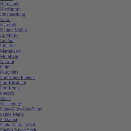
Hermanus
Hoedspruit
Johannesburg
Kairo
Kapstadt
Katima Mulilo
Le Morne
Le Port
Lüderitz
Marrakesch
Mombasa
Nairobi
Oujda
Péreybère
Pointe aux Piments
Port Elizabeth
Port Louis
Pretoria
Rabat
Rustenburg
Saint-Gilles-Les-Bains
Sainte-Marie
Saldanha
Santa Maria do Sal
Sheikh Zayed Stadt