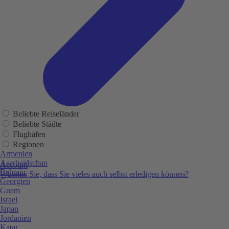
Beliebte Reiseländer
Beliebte Städte
Flughäfen
Regionen
Armenien
Aserbaidschan
Account
Bahrain
Wussten Sie, dass Sie vieles auch selbst erledigen können?
Georgien
Guam
Israel
Japan
Jordanien
Katar