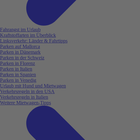
Fahrangst im Urlaub
Kraftstoffarten im Überblick
Linksverkehr: Länder & Fahrtipps
Parken auf Mallorca
Parken in Dänemark
Parken in der Schweiz
Parken in Florenz
Parken in Italien
Parken in Spanien
Parken in Venedig
Urlaub mit Hund und Mietwagen
Verkehrsregeln in den USA
Verkehrsregeln in Italien
Weitere Mietwagen-Tipps