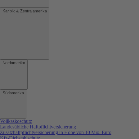
Karibik & Zentralamerika
Nordamerika
Südamerika
Vollkaskoschutz
Landesübliche Haftpflichtversicherung
Zusatzhaftpflichtversicherung in Höhe von 10 Mio. Euro
Kfz-Diebstahlschutz