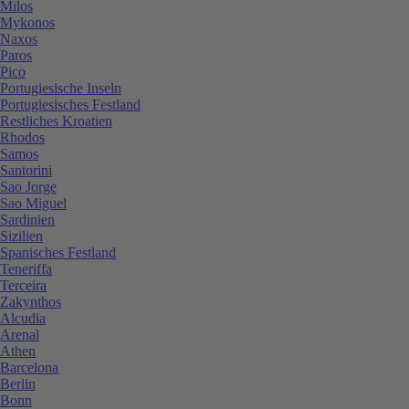
Milos
Mykonos
Naxos
Paros
Pico
Portugiesische Inseln
Portugiesisches Festland
Restliches Kroatien
Rhodos
Samos
Santorini
Sao Jorge
Sao Miguel
Sardinien
Sizilien
Spanisches Festland
Teneriffa
Terceira
Zakynthos
Alcudia
Arenal
Athen
Barcelona
Berlin
Bonn