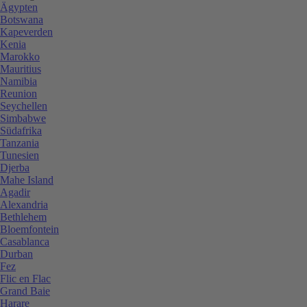
Ägypten
Botswana
Kapeverden
Kenia
Marokko
Mauritius
Namibia
Reunion
Seychellen
Simbabwe
Südafrika
Tanzania
Tunesien
Djerba
Mahe Island
Agadir
Alexandria
Bethlehem
Bloemfontein
Casablanca
Durban
Fez
Flic en Flac
Grand Baie
Harare