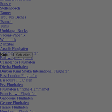
Sousse
Stellenbosch
Tanger
Trou aux Biches
Tsumeb
Tunis
Umhlanga Rocks
Vacoas-Phoenix
Windhoek
Zanzibar
Agadir Flughafen
Bloemfontein Flughafen
Kontakt
Schließen
Bulawayo Flughafen
Casablanca Flughafen
Djerba Flughafen
Durban King Shaka International Flughafen
East London Flughafen
Essaouira Flughafen
Fez Flughafen
Flughafen Enfidha-Hammamet
Francistown Flughafen
Gaborone Flughafen
George Flughafen
Harare Flughafen
Hoedspruit Flughafen