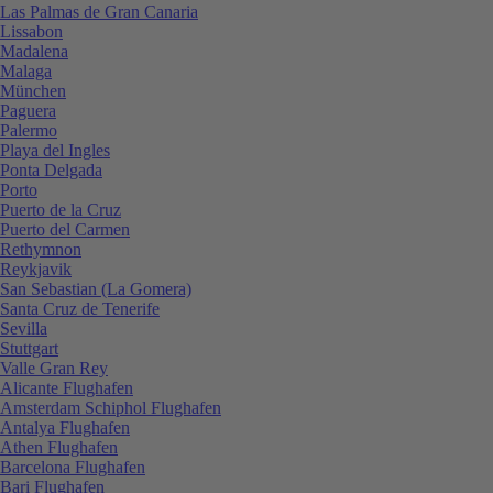
Las Palmas de Gran Canaria
Lissabon
Madalena
Malaga
München
Paguera
Palermo
Playa del Ingles
Ponta Delgada
Porto
Puerto de la Cruz
Puerto del Carmen
Rethymnon
Reykjavik
San Sebastian (La Gomera)
Santa Cruz de Tenerife
Sevilla
Stuttgart
Valle Gran Rey
Alicante Flughafen
Amsterdam Schiphol Flughafen
Antalya Flughafen
Athen Flughafen
Barcelona Flughafen
Bari Flughafen