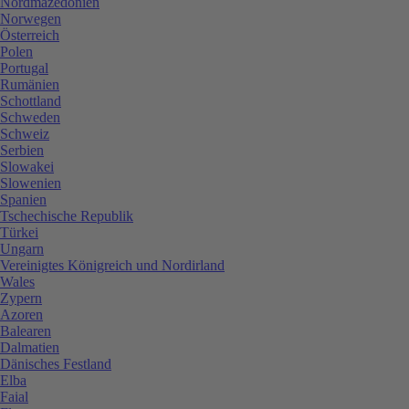
Nordmazedonien
Norwegen
Österreich
Polen
Portugal
Rumänien
Schottland
Schweden
Schweiz
Serbien
Slowakei
Slowenien
Spanien
Tschechische Republik
Türkei
Ungarn
Vereinigtes Königreich und Nordirland
Wales
Zypern
Azoren
Balearen
Dalmatien
Dänisches Festland
Elba
Faial