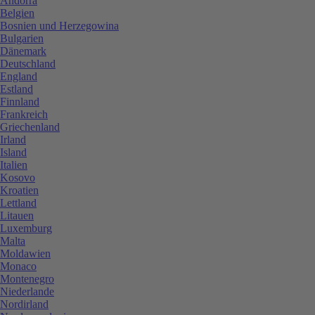
Andorra
Belgien
Bosnien und Herzegowina
Bulgarien
Dänemark
Deutschland
England
Estland
Finnland
Frankreich
Griechenland
Irland
Island
Italien
Kosovo
Kroatien
Lettland
Litauen
Luxemburg
Malta
Moldawien
Monaco
Montenegro
Niederlande
Nordirland