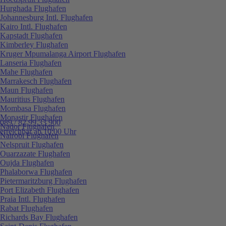
Hurghada Flughafen
Johannesburg Intl. Flughafen
Kairo Intl. Flughafen
Kapstadt Flughafen
Kimberley Flughafen
Kruger Mpumalanga Airport Flughafen
Lanseria Flughafen
Mahe Flughafen
Marrakesch Flughafen
Maun Flughafen
Mauritius Flughafen
Mombasa Flughafen
Monastir Flughafen
089 / 82 99 33 900
Nador Flughafen
erreichbar ab 10:00 Uhr
Nairobi Flughafen
Nelspruit Flughafen
Ouarzazate Flughafen
Oujda Flughafen
Phalaborwa Flughafen
Pietermaritzburg Flughafen
Port Elizabeth Flughafen
Praia Intl. Flughafen
Rabat Flughafen
Richards Bay Flughafen