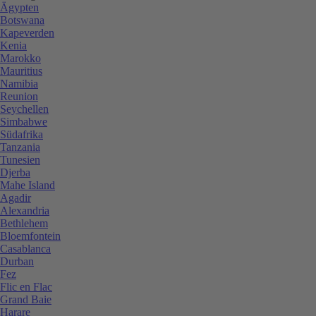
Ägypten
Botswana
Kapeverden
Kenia
Marokko
Mauritius
Namibia
Reunion
Seychellen
Simbabwe
Südafrika
Tanzania
Tunesien
Djerba
Mahe Island
Agadir
Alexandria
Bethlehem
Bloemfontein
Casablanca
Durban
Fez
Flic en Flac
Grand Baie
Harare