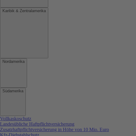
Karibik & Zentralamerika
Nordamerika
Südamerika
Vollkaskoschutz
Landesübliche Haftpflichtversicherung
Zusatzhaftpflichtversicherung in Höhe von 10 Mio. Euro
Kfz-Diebstahlschutz