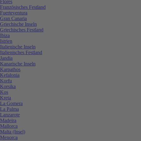
Flores
Französisches Festland
Fuerteventura
Gran Canaria
Griechische Inseln
Griechisches Festland
Ibiza
Istrien
Italienische Inseln
Italienisches Festland
Jandia
Kanarische Inseln
Karpathos
Kefalonia
Korfu
Korsika
Kos
Kreta
La Gomera
La Palma
Lanzarote
Madeira
Mallorca
Malta (Insel)
Menorca