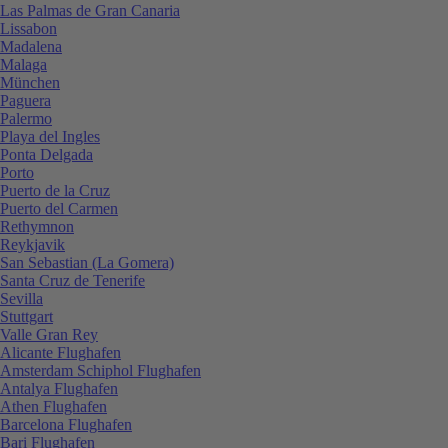
Las Palmas de Gran Canaria
Lissabon
Madalena
Malaga
München
Paguera
Palermo
Playa del Ingles
Ponta Delgada
Porto
Puerto de la Cruz
Puerto del Carmen
Rethymnon
Reykjavik
San Sebastian (La Gomera)
Santa Cruz de Tenerife
Sevilla
Stuttgart
Valle Gran Rey
Alicante Flughafen
Amsterdam Schiphol Flughafen
Antalya Flughafen
Athen Flughafen
Barcelona Flughafen
Bari Flughafen