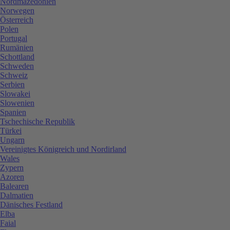
Nordmazedonien
Norwegen
Österreich
Polen
Portugal
Rumänien
Schottland
Schweden
Schweiz
Serbien
Slowakei
Slowenien
Spanien
Tschechische Republik
Türkei
Ungarn
Vereinigtes Königreich und Nordirland
Wales
Zypern
Azoren
Balearen
Dalmatien
Dänisches Festland
Elba
Faial