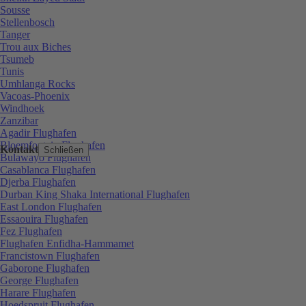
Sousse
Stellenbosch
Tanger
Trou aux Biches
Tsumeb
Tunis
Umhlanga Rocks
Vacoas-Phoenix
Windhoek
Zanzibar
Agadir Flughafen
Bloemfontein Flughafen
Kontakt
Schließen
Bulawayo Flughafen
Casablanca Flughafen
Djerba Flughafen
Durban King Shaka International Flughafen
East London Flughafen
Essaouira Flughafen
Fez Flughafen
Flughafen Enfidha-Hammamet
Francistown Flughafen
Gaborone Flughafen
George Flughafen
Harare Flughafen
Hoedspruit Flughafen