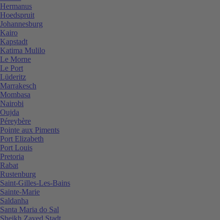
Hermanus
Hoedspruit
Johannesburg
Kairo
Kapstadt
Katima Mulilo
Le Morne
Le Port
Lüderitz
Marrakesch
Mombasa
Nairobi
Oujda
Péreybère
Pointe aux Piments
Port Elizabeth
Port Louis
Pretoria
Rabat
Rustenburg
Saint-Gilles-Les-Bains
Sainte-Marie
Saldanha
Santa Maria do Sal
Sheikh Zayed Stadt