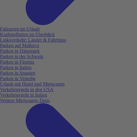
Fahrangst im Urlaub
Kraftstoffarten im Überblick
Linksverkehr: Länder & Fahrtipps
Parken auf Mallorca
Parken in Dänemark
Parken in der Schweiz
Parken in Florenz
Parken in Italien
Parken in Spanien
Parken in Venedig
Urlaub mit Hund und Mietwagen
Verkehrsregeln in den USA
Verkehrsregeln in Italien
Weitere Mietwagen-Tipps