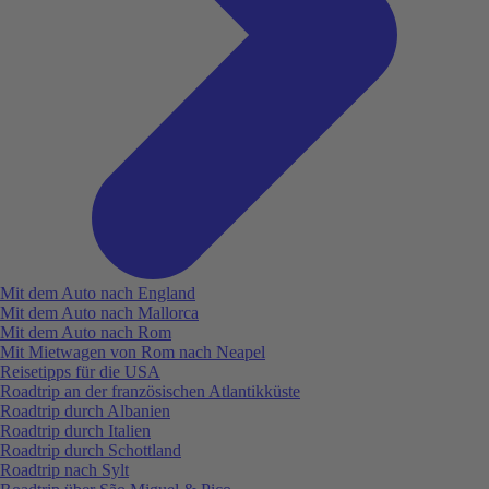
Mit dem Auto nach England
Mit dem Auto nach Mallorca
Mit dem Auto nach Rom
Mit Mietwagen von Rom nach Neapel
Reisetipps für die USA
Roadtrip an der französischen Atlantikküste
Roadtrip durch Albanien
Roadtrip durch Italien
Roadtrip durch Schottland
Roadtrip nach Sylt