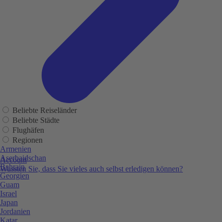
Beliebte Reiseländer
Beliebte Städte
Flughäfen
Regionen
Armenien
Aserbaidschan
Account
Bahrain
Wussten Sie, dass Sie vieles auch selbst erledigen können?
Georgien
Guam
Israel
Japan
Jordanien
Katar