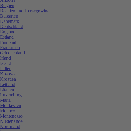
Andorra
Belgien
Bosnien und Herzegowina
Bulgarien
Dänemark
Deutschland
England
Estland
Finnland
Frankreich
Griechenland
Irland
Island
Italien
Kosovo
Kroatien
Lettland
Litauen
Luxemburg
Malta
Moldawien
Monaco
Montenegro
Niederlande
Nordirland