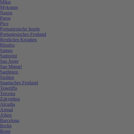
Milos
Mykonos
Naxos
Paros
Pico
Portugiesische Inseln
Portugiesisches Festland
Restliches Kroatien
Rhodos
Samos
Santorini
Sao Jorge
Sao Miguel
Sardinien
Sizilien
Spanisches Festland
Teneriffa
Terceira
Zakynthos
Alcudia
Arenal
Athen
Barcelona
Berlin
Bonn