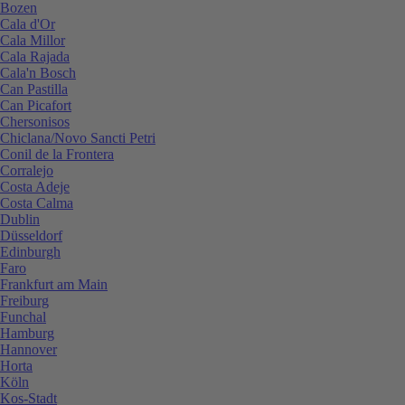
Bozen
Cala d'Or
Cala Millor
Cala Rajada
Cala'n Bosch
Can Pastilla
Can Picafort
Chersonisos
Chiclana/Novo Sancti Petri
Conil de la Frontera
Corralejo
Costa Adeje
Costa Calma
Dublin
Düsseldorf
Edinburgh
Faro
Frankfurt am Main
Freiburg
Funchal
Hamburg
Hannover
Horta
Köln
Kos-Stadt