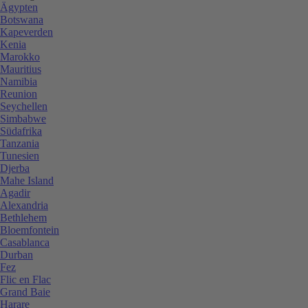
Ägypten
Botswana
Kapeverden
Kenia
Marokko
Mauritius
Namibia
Reunion
Seychellen
Simbabwe
Südafrika
Tanzania
Tunesien
Djerba
Mahe Island
Agadir
Alexandria
Bethlehem
Bloemfontein
Casablanca
Durban
Fez
Flic en Flac
Grand Baie
Harare