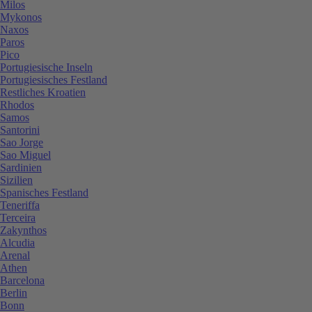
Milos
Mykonos
Naxos
Paros
Pico
Portugiesische Inseln
Portugiesisches Festland
Restliches Kroatien
Rhodos
Samos
Santorini
Sao Jorge
Sao Miguel
Sardinien
Sizilien
Spanisches Festland
Teneriffa
Terceira
Zakynthos
Alcudia
Arenal
Athen
Barcelona
Berlin
Bonn