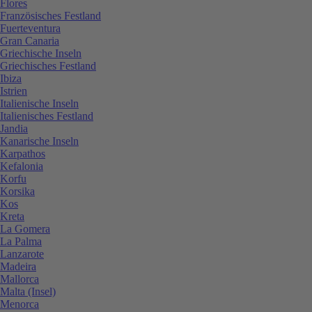
Flores
Französisches Festland
Fuerteventura
Gran Canaria
Griechische Inseln
Griechisches Festland
Ibiza
Istrien
Italienische Inseln
Italienisches Festland
Jandia
Kanarische Inseln
Karpathos
Kefalonia
Korfu
Korsika
Kos
Kreta
La Gomera
La Palma
Lanzarote
Madeira
Mallorca
Malta (Insel)
Menorca