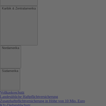
Karibik & Zentralamerika
Nordamerika
Südamerika
Vollkaskoschutz
Landesübliche Haftpflichtversicherung
Zusatzhaftpflichtversicherung in Höhe von 10 Mio. Euro
Kfz-Diebstahlschutz