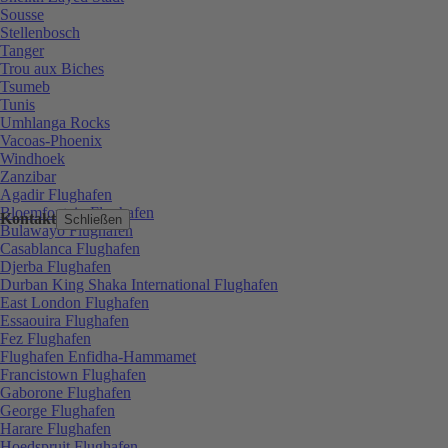
Sousse
Stellenbosch
Tanger
Trou aux Biches
Tsumeb
Tunis
Umhlanga Rocks
Vacoas-Phoenix
Windhoek
Zanzibar
Agadir Flughafen
Bloemfontein Flughafen
Kontakt
Schließen
Bulawayo Flughafen
Casablanca Flughafen
Djerba Flughafen
Durban King Shaka International Flughafen
East London Flughafen
Essaouira Flughafen
Fez Flughafen
Flughafen Enfidha-Hammamet
Francistown Flughafen
Gaborone Flughafen
George Flughafen
Harare Flughafen
Hoedspruit Flughafen