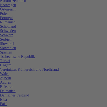
Nordmazedonien
Norwegen
Österreich
Polen
Portugal
Rumänien
Schottland
Schweden
Schweiz
Serbien
Slowakei
Slowenien
Spanien
Tschechische Republik
Türkei
Ungarn
Vereinigtes Königreich und Nordirland
Wales
Zypern
Azoren
Balearen
Dalmatien
Dänisches Festland
Elba
Faial