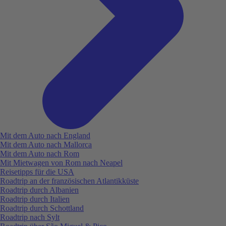
Mit dem Auto nach England
Mit dem Auto nach Mallorca
Mit dem Auto nach Rom
Mit Mietwagen von Rom nach Neapel
Reisetipps für die USA
Roadtrip an der französischen Atlantikküste
Roadtrip durch Albanien
Roadtrip durch Italien
Roadtrip durch Schottland
Roadtrip nach Sylt