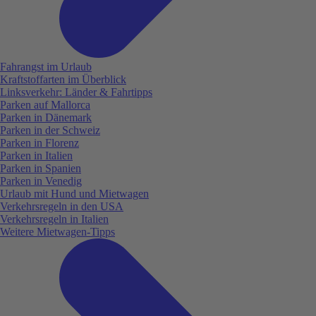
Fahrangst im Urlaub
Kraftstoffarten im Überblick
Linksverkehr: Länder & Fahrtipps
Parken auf Mallorca
Parken in Dänemark
Parken in der Schweiz
Parken in Florenz
Parken in Italien
Parken in Spanien
Parken in Venedig
Urlaub mit Hund und Mietwagen
Verkehrsregeln in den USA
Verkehrsregeln in Italien
Weitere Mietwagen-Tipps