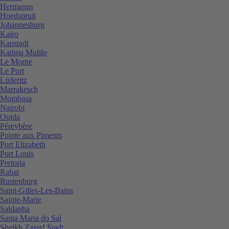
Hermanus
Hoedspruit
Johannesburg
Kairo
Kapstadt
Katima Mulilo
Le Morne
Le Port
Lüderitz
Marrakesch
Mombasa
Nairobi
Oujda
Péreybère
Pointe aux Piments
Port Elizabeth
Port Louis
Pretoria
Rabat
Rustenburg
Saint-Gilles-Les-Bains
Sainte-Marie
Saldanha
Santa Maria do Sal
Sheikh Zayed Stadt