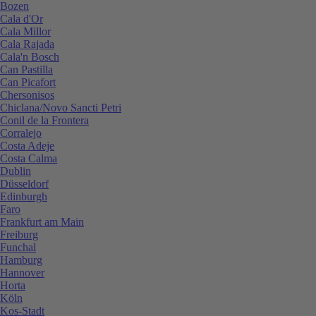
Bozen
Cala d'Or
Cala Millor
Cala Rajada
Cala'n Bosch
Can Pastilla
Can Picafort
Chersonisos
Chiclana/Novo Sancti Petri
Conil de la Frontera
Corralejo
Costa Adeje
Costa Calma
Dublin
Düsseldorf
Edinburgh
Faro
Frankfurt am Main
Freiburg
Funchal
Hamburg
Hannover
Horta
Köln
Kos-Stadt