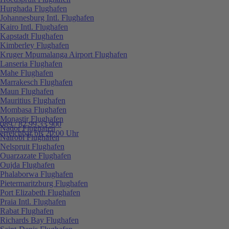
Hurghada Flughafen
Johannesburg Intl. Flughafen
Kairo Intl. Flughafen
Kapstadt Flughafen
Kimberley Flughafen
Kruger Mpumalanga Airport Flughafen
Lanseria Flughafen
Mahe Flughafen
Marrakesch Flughafen
Maun Flughafen
Mauritius Flughafen
Mombasa Flughafen
Monastir Flughafen
089 / 82 99 33 900
Nador Flughafen
erreichbar bis 20:00 Uhr
Nairobi Flughafen
Nelspruit Flughafen
Ouarzazate Flughafen
Oujda Flughafen
Phalaborwa Flughafen
Pietermaritzburg Flughafen
Port Elizabeth Flughafen
Praia Intl. Flughafen
Rabat Flughafen
Richards Bay Flughafen