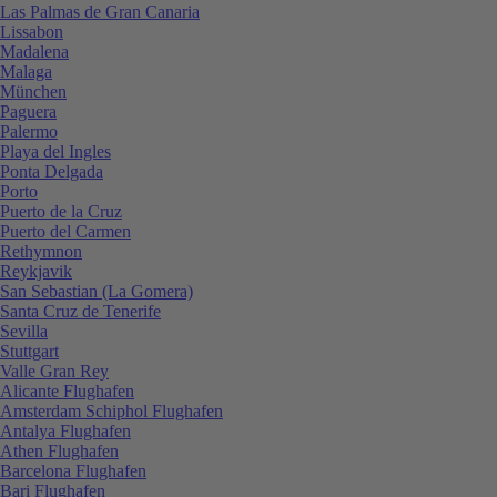
Las Palmas de Gran Canaria
Lissabon
Madalena
Malaga
München
Paguera
Palermo
Playa del Ingles
Ponta Delgada
Porto
Puerto de la Cruz
Puerto del Carmen
Rethymnon
Reykjavik
San Sebastian (La Gomera)
Santa Cruz de Tenerife
Sevilla
Stuttgart
Valle Gran Rey
Alicante Flughafen
Amsterdam Schiphol Flughafen
Antalya Flughafen
Athen Flughafen
Barcelona Flughafen
Bari Flughafen