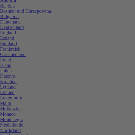
Andorra
Belgien
Bosnien und Herzegowina
Bulgarien
Dänemark
Deutschland
England
Estland
Finnland
Frankreich
Griechenland
Irland
Island
Italien
Kosovo
Kroatien
Lettland
Litauen
Luxemburg
Malta
Moldawien
Monaco
Montenegro
Niederlande
Nordirland