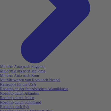
Mit dem Auto nach England
Mit dem Auto nach Mallorca
Mit dem Auto nach Rom
Mit Mietwagen von Rom nach Neapel
Reisetipps für die USA
Roadtrip an der französischen Atlantikküste
Roadtrip durch Albanien
Roadtrip durch Italien
Roadtrip durch Schottland
Roadtrip nach Sylt