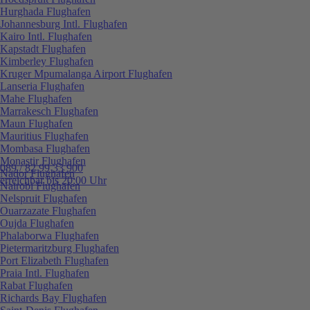
Hurghada Flughafen
Johannesburg Intl. Flughafen
Kairo Intl. Flughafen
Kapstadt Flughafen
Kimberley Flughafen
Kruger Mpumalanga Airport Flughafen
Lanseria Flughafen
Mahe Flughafen
Marrakesch Flughafen
Maun Flughafen
Mauritius Flughafen
Mombasa Flughafen
Monastir Flughafen
089 / 82 99 33 900
Nador Flughafen
erreichbar bis 20:00 Uhr
Nairobi Flughafen
Nelspruit Flughafen
Ouarzazate Flughafen
Oujda Flughafen
Phalaborwa Flughafen
Pietermaritzburg Flughafen
Port Elizabeth Flughafen
Praia Intl. Flughafen
Rabat Flughafen
Richards Bay Flughafen