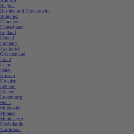
Andorra
Belgien
Bosnien und Herzegowina
Bulgarien
Dänemark
Deutschland
England
Estland
Finnland
Frankreich
Griechenland
Irland
Island
Italien
Kosovo
Kroatien
Lettland
Litauen
Luxemburg
Malta
Moldawien
Monaco
Montenegro
Niederlande
Nordirland