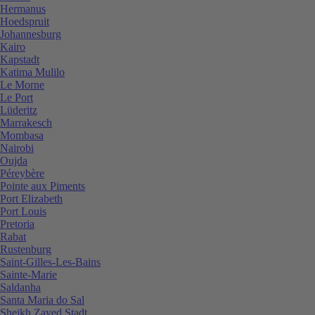
Hermanus
Hoedspruit
Johannesburg
Kairo
Kapstadt
Katima Mulilo
Le Morne
Le Port
Lüderitz
Marrakesch
Mombasa
Nairobi
Oujda
Péreybère
Pointe aux Piments
Port Elizabeth
Port Louis
Pretoria
Rabat
Rustenburg
Saint-Gilles-Les-Bains
Sainte-Marie
Saldanha
Santa Maria do Sal
Sheikh Zayed Stadt