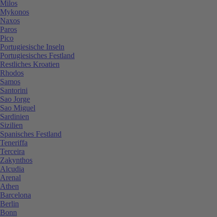
Milos
Mykonos
Naxos
Paros
Pico
Portugiesische Inseln
Portugiesisches Festland
Restliches Kroatien
Rhodos
Samos
Santorini
Sao Jorge
Sao Miguel
Sardinien
Sizilien
Spanisches Festland
Teneriffa
Terceira
Zakynthos
Alcudia
Arenal
Athen
Barcelona
Berlin
Bonn