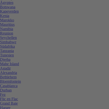
Ägypten
Botswana
Kapeverden
Kenia
Marokko
Mauritius
Namibia
Reunion
Seychellen
Simbabwe
Südafrika
Tanzania
Tunesien
Djerba
Mahe Island
Agadir
Alexandria
Bethlehem
Bloemfontein
Casablanca
Durban
Fez
Flic en Flac
Grand Baie
Harare