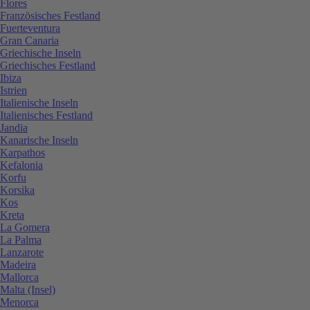
Flores
Französisches Festland
Fuerteventura
Gran Canaria
Griechische Inseln
Griechisches Festland
Ibiza
Istrien
Italienische Inseln
Italienisches Festland
Jandia
Kanarische Inseln
Karpathos
Kefalonia
Korfu
Korsika
Kos
Kreta
La Gomera
La Palma
Lanzarote
Madeira
Mallorca
Malta (Insel)
Menorca