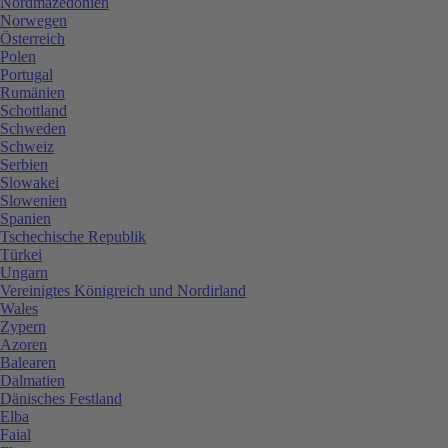
Nordmazedonien
Norwegen
Österreich
Polen
Portugal
Rumänien
Schottland
Schweden
Schweiz
Serbien
Slowakei
Slowenien
Spanien
Tschechische Republik
Türkei
Ungarn
Vereinigtes Königreich und Nordirland
Wales
Zypern
Azoren
Balearen
Dalmatien
Dänisches Festland
Elba
Faial