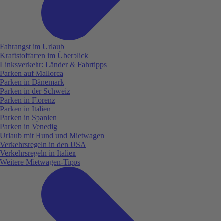
Fahrangst im Urlaub
Kraftstoffarten im Überblick
Linksverkehr: Länder & Fahrtipps
Parken auf Mallorca
Parken in Dänemark
Parken in der Schweiz
Parken in Florenz
Parken in Italien
Parken in Spanien
Parken in Venedig
Urlaub mit Hund und Mietwagen
Verkehrsregeln in den USA
Verkehrsregeln in Italien
Weitere Mietwagen-Tipps