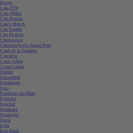
Bozen
Cala d'Or
Cala Millor
Cala Rajada
Cala'n Bosch
Can Pastilla
Can Picafort
Chersonisos
Chiclana/Novo Sancti Petri
Conil de la Frontera
Corralejo
Costa Adeje
Costa Calma
Dublin
Düsseldorf
Edinburgh
Faro
Frankfurt am Main
Freiburg
Funchal
Hamburg
Hannover
Horta
Köln
Kos-Stadt