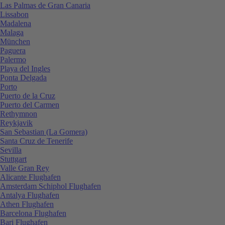
Las Palmas de Gran Canaria
Lissabon
Madalena
Malaga
München
Paguera
Palermo
Playa del Ingles
Ponta Delgada
Porto
Puerto de la Cruz
Puerto del Carmen
Rethymnon
Reykjavik
San Sebastian (La Gomera)
Santa Cruz de Tenerife
Sevilla
Stuttgart
Valle Gran Rey
Alicante Flughafen
Amsterdam Schiphol Flughafen
Antalya Flughafen
Athen Flughafen
Barcelona Flughafen
Bari Flughafen