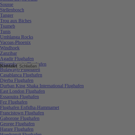
Sousse
Stellenbosch
Tanger
Trou aux Biches
Tsumeb
Tunis
Umhlanga Rocks
Vacoas-Phoenix
Windhoek
Zanzibar
Agadir Flughafen
Bloemfontein Flughafen
Kontakt
Schließen
Bulawayo Flughafen
Casablanca Flughafen
Djerba Flughafen
Durban King Shaka International Flughafen
East London Flughafen
Essaouira Flughafen
Fez Flughafen
Flughafen Enfidha-Hammamet
Francistown Flughafen
Gaborone Flughafen
George Flughafen
Harare Flughafen
Hoedspruit Flughafen