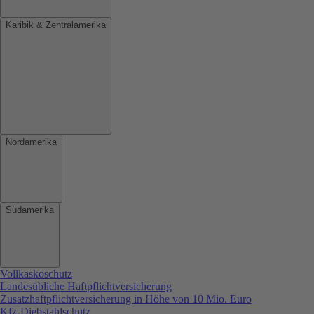
Karibik & Zentralamerika
Nordamerika
Südamerika
Vollkaskoschutz
Landesübliche Haftpflichtversicherung
Zusatzhaftpflichtversicherung in Höhe von 10 Mio. Euro
Kfz-Diebstahlschutz