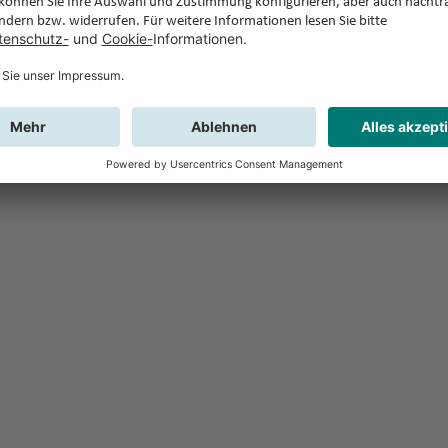
Feedback
Sie haben Fr
Buchung?