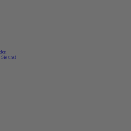
lden
 Sie uns!