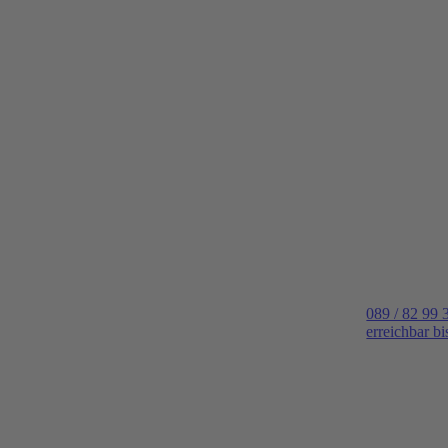
089 / 82 99 
erreichbar b