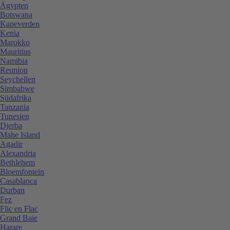
Ägypten
Botswana
Kapeverden
Kenia
Marokko
Mauritius
Namibia
Reunion
Seychellen
Simbabwe
Südafrika
Tanzania
Tunesien
Djerba
Mahe Island
Agadir
Alexandria
Bethlehem
Bloemfontein
Casablanca
Durban
Fez
Flic en Flac
Grand Baie
Harare