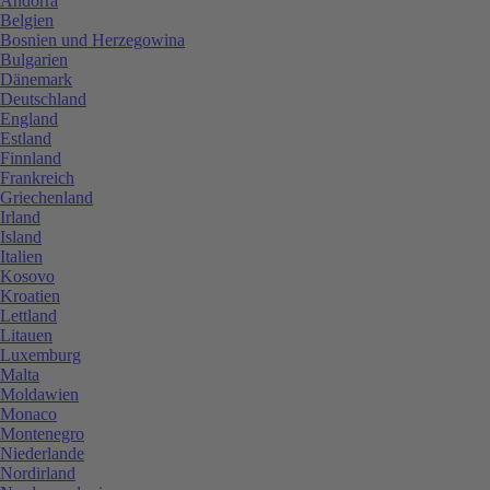
Andorra
Belgien
Bosnien und Herzegowina
Bulgarien
Dänemark
Deutschland
England
Estland
Finnland
Frankreich
Griechenland
Irland
Island
Italien
Kosovo
Kroatien
Lettland
Litauen
Luxemburg
Malta
Moldawien
Monaco
Montenegro
Niederlande
Nordirland