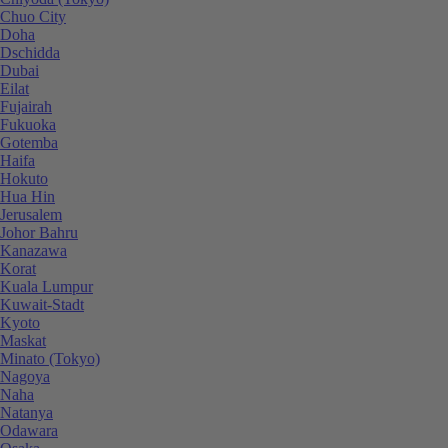
Chuo City
Doha
Dschidda
Dubai
Eilat
Fujairah
Fukuoka
Gotemba
Haifa
Hokuto
Hua Hin
Jerusalem
Johor Bahru
Kanazawa
Korat
Kuala Lumpur
Kuwait-Stadt
Kyoto
Maskat
Minato (Tokyo)
Nagoya
Naha
Natanya
Odawara