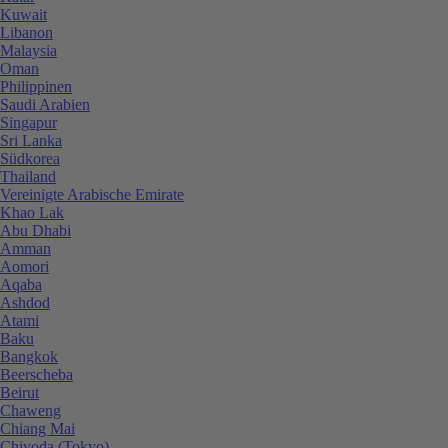
Kuwait
Libanon
Malaysia
Oman
Philippinen
Saudi Arabien
Singapur
Sri Lanka
Südkorea
Thailand
Vereinigte Arabische Emirate
Khao Lak
Abu Dhabi
Amman
Aomori
Aqaba
Ashdod
Atami
Baku
Bangkok
Beerscheba
Beirut
Chaweng
Chiang Mai
Chiyoda (Tokyo)