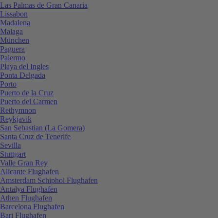
Las Palmas de Gran Canaria
Lissabon
Madalena
Malaga
München
Paguera
Palermo
Playa del Ingles
Ponta Delgada
Porto
Puerto de la Cruz
Puerto del Carmen
Rethymnon
Reykjavik
San Sebastian (La Gomera)
Santa Cruz de Tenerife
Sevilla
Stuttgart
Valle Gran Rey
Alicante Flughafen
Amsterdam Schiphol Flughafen
Antalya Flughafen
Athen Flughafen
Barcelona Flughafen
Bari Flughafen