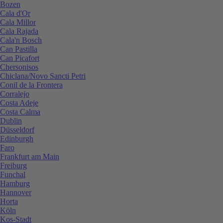
Bozen
Cala d'Or
Cala Millor
Cala Rajada
Cala'n Bosch
Can Pastilla
Can Picafort
Chersonisos
Chiclana/Novo Sancti Petri
Conil de la Frontera
Corralejo
Costa Adeje
Costa Calma
Dublin
Düsseldorf
Edinburgh
Faro
Frankfurt am Main
Freiburg
Funchal
Hamburg
Hannover
Horta
Köln
Kos-Stadt