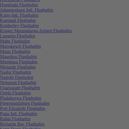
Hurghada Flughafen
Johannesburg Intl. Flughafen
Kairo Intl. Flughafen
Kapstadt Flughafen
Kimberley Flughafen
Kruger Mpumalanga Airport Flughafen
Lanseria Flughafen
Mahe Flughafen
Marrakesch Flughafen
Maun Flughafen
Mauritius Flughafen
Mombasa Flughafen
Monastir Flughafen
Nador Flughafen
Nairobi Flughafen
Nelspruit Flughafen
Ouarzazate Flughafen
Oujda Flughafen
Phalaborwa Flughafen
Pietermaritzburg Flughafen
Port Elizabeth Flughafen
Praia Intl. Flughafen
Rabat Flughafen
Richards Bay Flughafen