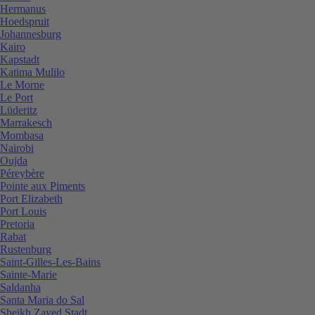
Hermanus
Hoedspruit
Johannesburg
Kairo
Kapstadt
Katima Mulilo
Le Morne
Le Port
Lüderitz
Marrakesch
Mombasa
Nairobi
Oujda
Péreybère
Pointe aux Piments
Port Elizabeth
Port Louis
Pretoria
Rabat
Rustenburg
Saint-Gilles-Les-Bains
Sainte-Marie
Saldanha
Santa Maria do Sal
Sheikh Zayed Stadt