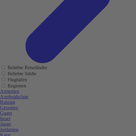
Beliebte Reiseländer
Beliebte Städte
Flughäfen
Regionen
Armenien
Aserbaidschan
Bahrain
Georgien
Guam
Israel
Japan
Jordanien
Katar