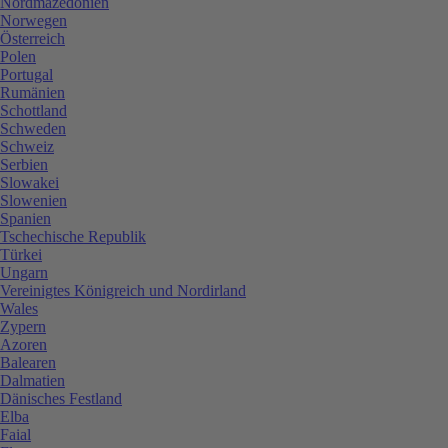
Nordmazedonien
Norwegen
Österreich
Polen
Portugal
Rumänien
Schottland
Schweden
Schweiz
Serbien
Slowakei
Slowenien
Spanien
Tschechische Republik
Türkei
Ungarn
Vereinigtes Königreich und Nordirland
Wales
Zypern
Azoren
Balearen
Dalmatien
Dänisches Festland
Elba
Faial