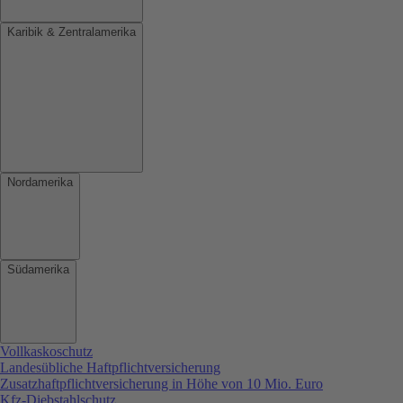
Karibik & Zentralamerika
Nordamerika
Südamerika
Vollkaskoschutz
Landesübliche Haftpflichtversicherung
Zusatzhaftpflichtversicherung in Höhe von 10 Mio. Euro
Kfz-Diebstahlschutz