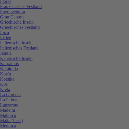
Flores
Französisches Festland
Fuerteventura
Gran Canaria
Griechische Inseln
Griechisches Festland
Ibiza
Istrien
Italienische Inseln
Italienisches Festland
Jandia
Kanarische Inseln
Karpathos
Kefalonia
Korfu
Korsika
Kos
Kreta
La Gomera
La Palma
Lanzarote
Madeira
Mallorca
Malta (Insel)
Menorca