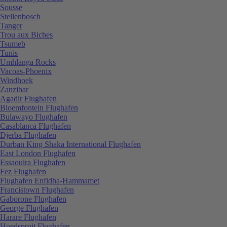
Sousse
Stellenbosch
Tanger
Trou aux Biches
Tsumeb
Tunis
Umhlanga Rocks
Vacoas-Phoenix
Windhoek
Zanzibar
Agadir Flughafen
Bloemfontein Flughafen
Bulawayo Flughafen
Casablanca Flughafen
Djerba Flughafen
Durban King Shaka International Flughafen
East London Flughafen
Essaouira Flughafen
Fez Flughafen
Flughafen Enfidha-Hammamet
Francistown Flughafen
Gaborone Flughafen
George Flughafen
Harare Flughafen
Hoedspruit Flughafen