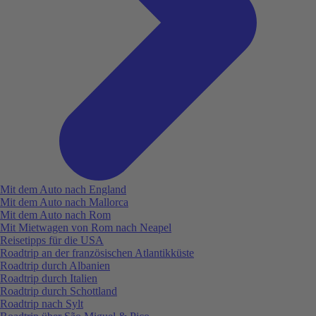
Mit dem Auto nach England
Mit dem Auto nach Mallorca
Mit dem Auto nach Rom
Mit Mietwagen von Rom nach Neapel
Reisetipps für die USA
Roadtrip an der französischen Atlantikküste
Roadtrip durch Albanien
Roadtrip durch Italien
Roadtrip durch Schottland
Roadtrip nach Sylt