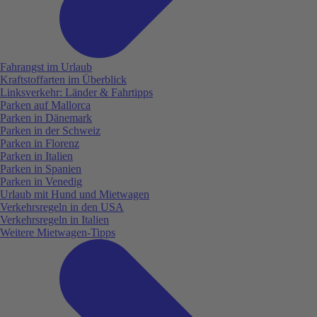
Fahrangst im Urlaub
Kraftstoffarten im Überblick
Linksverkehr: Länder & Fahrtipps
Parken auf Mallorca
Parken in Dänemark
Parken in der Schweiz
Parken in Florenz
Parken in Italien
Parken in Spanien
Parken in Venedig
Urlaub mit Hund und Mietwagen
Verkehrsregeln in den USA
Verkehrsregeln in Italien
Weitere Mietwagen-Tipps