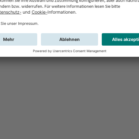
Feedback
Sie haben Fr
Buchung?