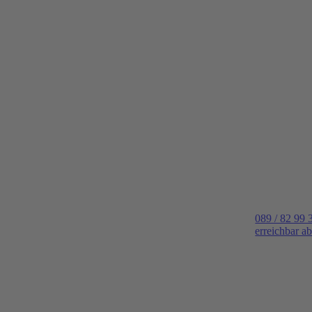
089 / 82 99 
erreichbar a