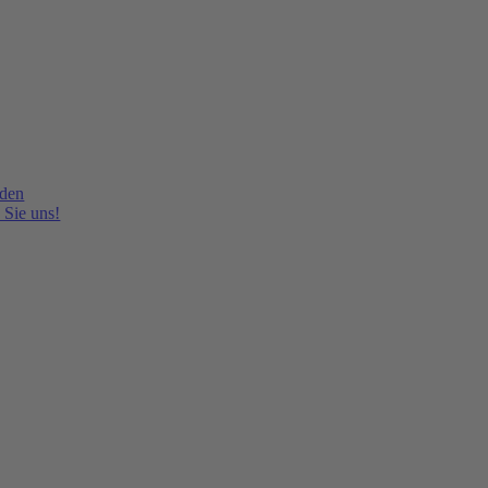
lden
 Sie uns!