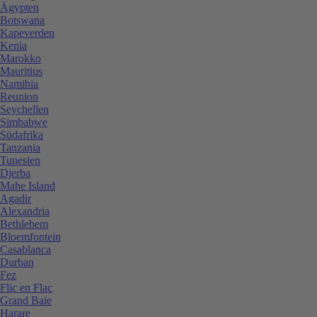
Ägypten
Botswana
Kapeverden
Kenia
Marokko
Mauritius
Namibia
Reunion
Seychellen
Simbabwe
Südafrika
Tanzania
Tunesien
Djerba
Mahe Island
Agadir
Alexandria
Bethlehem
Bloemfontein
Casablanca
Durban
Fez
Flic en Flac
Grand Baie
Harare