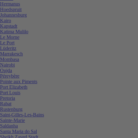
Hermanus
Hoedspruit
Johannesburg
Kairo
Kapstadt
Katima Mulilo
Le Morne
Le Port
Lüderitz
Marrakesch
Mombasa
Nairobi
Oujda
Péreybère
Pointe aux Piments
Port Elizabeth
Port Louis
Pretoria
Rabat
Rustenburg
Saint-Gilles-Les-Bains
Sainte-Marie
Saldanha
Santa Maria do Sal
Sheikh Zayed Stadt