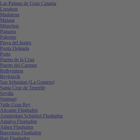
Las Palmas de Gran Canaria
Lissabon
Madalena
Malaga
München
Paguera
Palermo
Playa del Ingles
Ponta Delgada
Porto
Puerto de la Cruz
Puerto del Carmen
Rethymnon
Reykjavik
San Sebastian (La Gomera)
Santa Cruz de Tenerife
Sevilla
Stuttgart
Valle Gran Rey
Alicante Flughafen
Amsterdam Schiphol Flughafen
Antalya Flughafen
Athen Flughafen
Barcelona Flughafen
Bari Flughafen