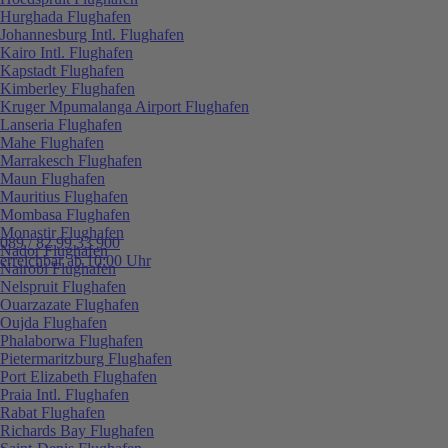
Hurghada Flughafen
Johannesburg Intl. Flughafen
Kairo Intl. Flughafen
Kapstadt Flughafen
Kimberley Flughafen
Kruger Mpumalanga Airport Flughafen
Lanseria Flughafen
Mahe Flughafen
Marrakesch Flughafen
Maun Flughafen
Mauritius Flughafen
Mombasa Flughafen
Monastir Flughafen
089 / 82 99 33 900
Nador Flughafen
erreichbar ab 10:00 Uhr
Nairobi Flughafen
Nelspruit Flughafen
Ouarzazate Flughafen
Oujda Flughafen
Phalaborwa Flughafen
Pietermaritzburg Flughafen
Port Elizabeth Flughafen
Praia Intl. Flughafen
Rabat Flughafen
Richards Bay Flughafen