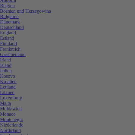
Andorra
Belgien
Bosnien und Herzegowina
Bulgarien
Dänemark
Deutschland
England
Estland
Finnland
Frankreich
Griechenland
Irland
Island
Italien
Kosovo
Kroatien
Lettland
Litauen
Luxemburg
Malta
Moldawien
Monaco
Montenegro
Niederlande
Nordirland