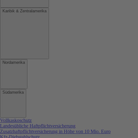
Karibik & Zentralamerika
Nordamerika
Südamerika
Vollkaskoschutz
Landesübliche Haftpflichtversicherung
Zusatzhaftpflichtversicherung in Höhe von 10 Mio. Euro
Kfz-Diebstahlschutz