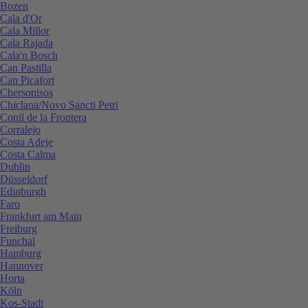
Bozen
Cala d'Or
Cala Millor
Cala Rajada
Cala'n Bosch
Can Pastilla
Can Picafort
Chersonisos
Chiclana/Novo Sancti Petri
Conil de la Frontera
Corralejo
Costa Adeje
Costa Calma
Dublin
Düsseldorf
Edinburgh
Faro
Frankfurt am Main
Freiburg
Funchal
Hamburg
Hannover
Horta
Köln
Kos-Stadt