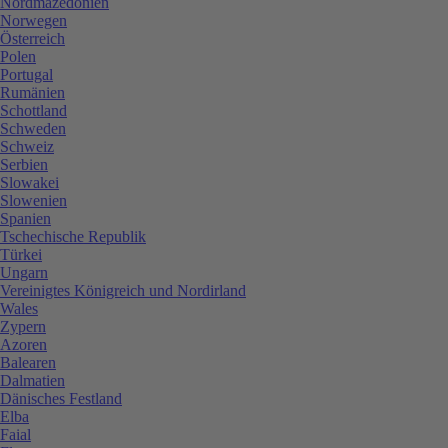
Nordmazedonien
Norwegen
Österreich
Polen
Portugal
Rumänien
Schottland
Schweden
Schweiz
Serbien
Slowakei
Slowenien
Spanien
Tschechische Republik
Türkei
Ungarn
Vereinigtes Königreich und Nordirland
Wales
Zypern
Azoren
Balearen
Dalmatien
Dänisches Festland
Elba
Faial