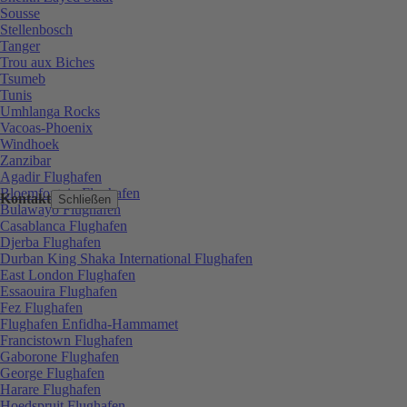
Sousse
Stellenbosch
Tanger
Trou aux Biches
Tsumeb
Tunis
Umhlanga Rocks
Vacoas-Phoenix
Windhoek
Zanzibar
Agadir Flughafen
Bloemfontein Flughafen
Kontakt
Schließen
Bulawayo Flughafen
Casablanca Flughafen
Djerba Flughafen
Durban King Shaka International Flughafen
East London Flughafen
Essaouira Flughafen
Fez Flughafen
Flughafen Enfidha-Hammamet
Francistown Flughafen
Gaborone Flughafen
George Flughafen
Harare Flughafen
Hoedspruit Flughafen