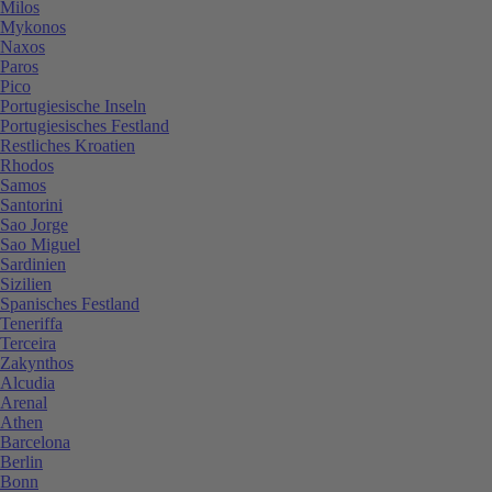
Milos
Mykonos
Naxos
Paros
Pico
Portugiesische Inseln
Portugiesisches Festland
Restliches Kroatien
Rhodos
Samos
Santorini
Sao Jorge
Sao Miguel
Sardinien
Sizilien
Spanisches Festland
Teneriffa
Terceira
Zakynthos
Alcudia
Arenal
Athen
Barcelona
Berlin
Bonn