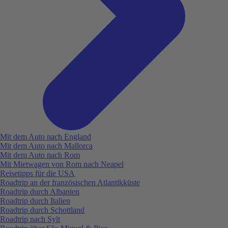
Mit dem Auto nach England
Mit dem Auto nach Mallorca
Mit dem Auto nach Rom
Mit Mietwagen von Rom nach Neapel
Reisetipps für die USA
Roadtrip an der französischen Atlantikküste
Roadtrip durch Albanien
Roadtrip durch Italien
Roadtrip durch Schottland
Roadtrip nach Sylt