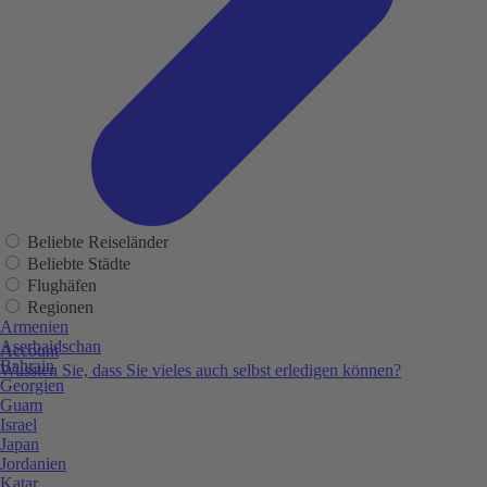
Beliebte Reiseländer
Beliebte Städte
Flughäfen
Regionen
Armenien
Aserbaidschan
Account
Bahrain
Wussten Sie, dass Sie vieles auch selbst erledigen können?
Georgien
Guam
Israel
Japan
Jordanien
Katar