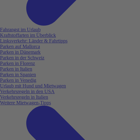
Fahrangst im Urlaub
Kraftstoffarten im Überblick
Linksverkehr: Länder & Fahrtipps
Parken auf Mallorca
Parken in Dänemark
Parken in der Schweiz
Parken in Florenz
Parken in Italien
Parken in Spanien
Parken in Venedig
Urlaub mit Hund und Mietwagen
Verkehrsregeln in den USA
Verkehrsregeln in Italien
Weitere Mietwagen-Tipps