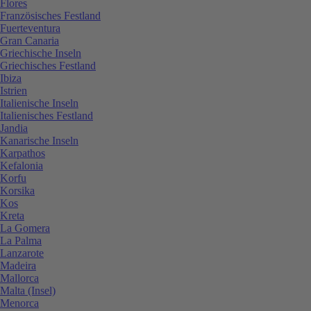
Flores
Französisches Festland
Fuerteventura
Gran Canaria
Griechische Inseln
Griechisches Festland
Ibiza
Istrien
Italienische Inseln
Italienisches Festland
Jandia
Kanarische Inseln
Karpathos
Kefalonia
Korfu
Korsika
Kos
Kreta
La Gomera
La Palma
Lanzarote
Madeira
Mallorca
Malta (Insel)
Menorca