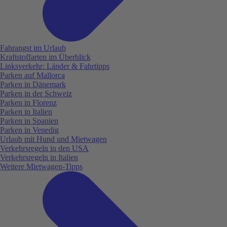
Fahrangst im Urlaub
Kraftstoffarten im Überblick
Linksverkehr: Länder & Fahrtipps
Parken auf Mallorca
Parken in Dänemark
Parken in der Schweiz
Parken in Florenz
Parken in Italien
Parken in Spanien
Parken in Venedig
Urlaub mit Hund und Mietwagen
Verkehrsregeln in den USA
Verkehrsregeln in Italien
Weitere Mietwagen-Tipps