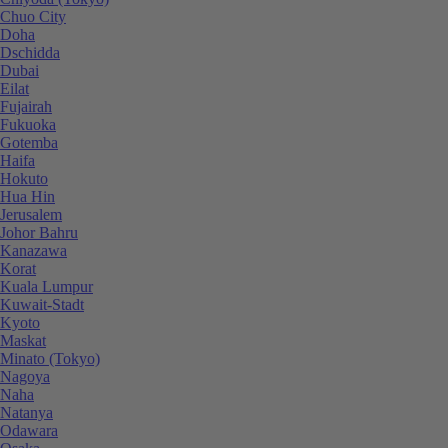
Chuo City
Doha
Dschidda
Dubai
Eilat
Fujairah
Fukuoka
Gotemba
Haifa
Hokuto
Hua Hin
Jerusalem
Johor Bahru
Kanazawa
Korat
Kuala Lumpur
Kuwait-Stadt
Kyoto
Maskat
Minato (Tokyo)
Nagoya
Naha
Natanya
Odawara