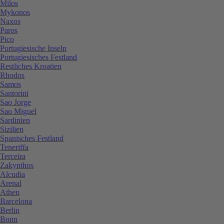
Milos
Mykonos
Naxos
Paros
Pico
Portugiesische Inseln
Portugiesisches Festland
Restliches Kroatien
Rhodos
Samos
Santorini
Sao Jorge
Sao Miguel
Sardinien
Sizilien
Spanisches Festland
Teneriffa
Terceira
Zakynthos
Alcudia
Arenal
Athen
Barcelona
Berlin
Bonn