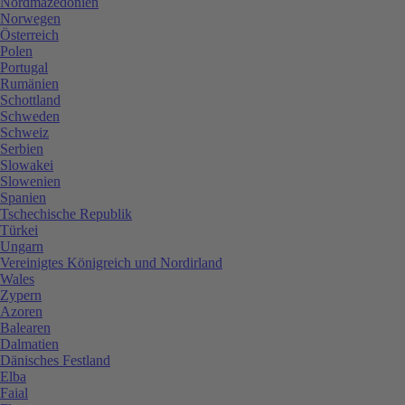
Nordmazedonien
Norwegen
Österreich
Polen
Portugal
Rumänien
Schottland
Schweden
Schweiz
Serbien
Slowakei
Slowenien
Spanien
Tschechische Republik
Türkei
Ungarn
Vereinigtes Königreich und Nordirland
Wales
Zypern
Azoren
Balearen
Dalmatien
Dänisches Festland
Elba
Faial