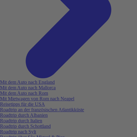
Mit dem Auto nach England
Mit dem Auto nach Mallorca
Mit dem Auto nach Rom
Mit Mietwagen von Rom nach Neapel
Reisetipps für die USA
Roadtrip an der französischen Atlantikküste
Roadtrip durch Albanien
Roadtrip durch Italien
Roadtrip durch Schottland
Roadtrip nach Sylt