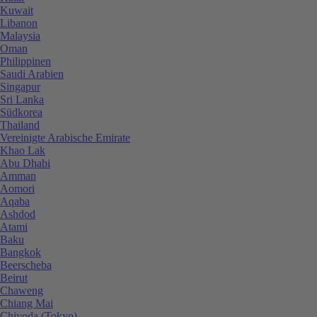
Kuwait
Libanon
Malaysia
Oman
Philippinen
Saudi Arabien
Singapur
Sri Lanka
Südkorea
Thailand
Vereinigte Arabische Emirate
Khao Lak
Abu Dhabi
Amman
Aomori
Aqaba
Ashdod
Atami
Baku
Bangkok
Beerscheba
Beirut
Chaweng
Chiang Mai
Chiyoda (Tokyo)