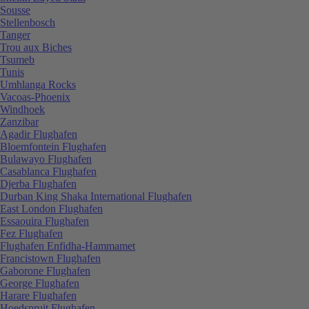
Sousse
Stellenbosch
Tanger
Trou aux Biches
Tsumeb
Tunis
Umhlanga Rocks
Vacoas-Phoenix
Windhoek
Zanzibar
Agadir Flughafen
Bloemfontein Flughafen
Bulawayo Flughafen
Casablanca Flughafen
Djerba Flughafen
Durban King Shaka International Flughafen
East London Flughafen
Essaouira Flughafen
Fez Flughafen
Flughafen Enfidha-Hammamet
Francistown Flughafen
Gaborone Flughafen
George Flughafen
Harare Flughafen
Hoedspruit Flughafen