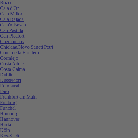
Bozen
Cala d'Or
Cala Millor
Cala Rajada
Cala'n Bosch
Can Pastilla
Can Picafort
Chersonisos
Chiclana/Novo Sancti Petri
Conil de la Frontera
Corralejo
Costa Adeje
Costa Calma
Dublin
Düsseldorf
Edinburgh
Faro
Frankfurt am Main
Freiburg
Funchal
Hamburg
Hannover
Horta
Köln
Kos-Stadt