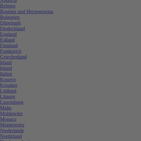
Andorra
Belgien
Bosnien und Herzegowina
Bulgarien
Dänemark
Deutschland
England
Estland
Finnland
Frankreich
Griechenland
Irland
Island
Italien
Kosovo
Kroatien
Lettland
Litauen
Luxemburg
Malta
Moldawien
Monaco
Montenegro
Niederlande
Nordirland