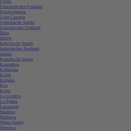
Flores
Französisches Festland
Fuerteventura
Gran Canaria
Griechische Inseln
Griechisches Festland
Ibiza
Istrien
Italienische Inseln
Italienisches Festland
Jandia
Kanarische Inseln
Karpathos
Kefalonia
Korfu
Korsika
Kos
Kreta
La Gomera
La Palma
Lanzarote
Madeira
Mallorca
Malta (Insel)
Menorca