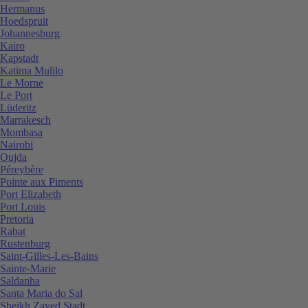
Hermanus
Hoedspruit
Johannesburg
Kairo
Kapstadt
Katima Mulilo
Le Morne
Le Port
Lüderitz
Marrakesch
Mombasa
Nairobi
Oujda
Péreybère
Pointe aux Piments
Port Elizabeth
Port Louis
Pretoria
Rabat
Rustenburg
Saint-Gilles-Les-Bains
Sainte-Marie
Saldanha
Santa Maria do Sal
Sheikh Zayed Stadt