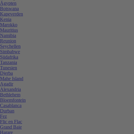
Ägypten
Botswana
Kapeverden
Kenia
Marokko
Mauritius
Namibia
Reunion
Seychellen
Simbabwe
Südafrika
Tanzania
Tunesien
Djerba
Mahe Island
Agadir
Alexandria
Bethlehem
Bloemfontein
Casablanca
Durban
Fez
Flic en Flac
Grand Baie
Harare