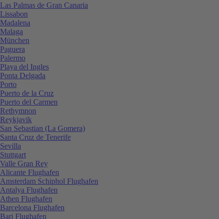
Las Palmas de Gran Canaria
Lissabon
Madalena
Malaga
München
Paguera
Palermo
Playa del Ingles
Ponta Delgada
Porto
Puerto de la Cruz
Puerto del Carmen
Rethymnon
Reykjavik
San Sebastian (La Gomera)
Santa Cruz de Tenerife
Sevilla
Stuttgart
Valle Gran Rey
Alicante Flughafen
Amsterdam Schiphol Flughafen
Antalya Flughafen
Athen Flughafen
Barcelona Flughafen
Bari Flughafen