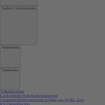
Karibik & Zentralamerika
Nordamerika
Südamerika
Vollkaskoschutz
Landesübliche Haftpflichtversicherung
Zusatzhaftpflichtversicherung in Höhe von 10 Mio. Euro
Kfz-Diebstahlschutz