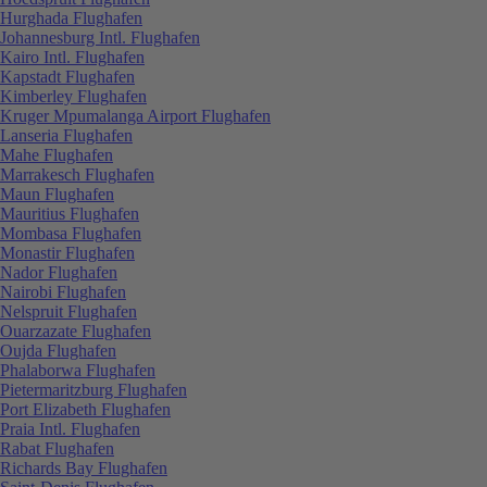
Hurghada Flughafen
Johannesburg Intl. Flughafen
Kairo Intl. Flughafen
Kapstadt Flughafen
Kimberley Flughafen
Kruger Mpumalanga Airport Flughafen
Lanseria Flughafen
Mahe Flughafen
Marrakesch Flughafen
Maun Flughafen
Mauritius Flughafen
Mombasa Flughafen
Monastir Flughafen
Nador Flughafen
Nairobi Flughafen
Nelspruit Flughafen
Ouarzazate Flughafen
Oujda Flughafen
Phalaborwa Flughafen
Pietermaritzburg Flughafen
Port Elizabeth Flughafen
Praia Intl. Flughafen
Rabat Flughafen
Richards Bay Flughafen