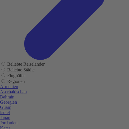
Beliebte Reiseländer
Beliebte Städte
Flughäfen
Regionen
Armenien
Aserbaidschan
Bahrain
Georgien
Guam
Israel
Japan
Jordanien
Katar