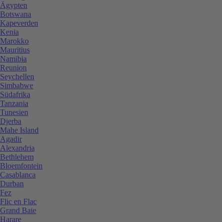
Ägypten
Botswana
Kapeverden
Kenia
Marokko
Mauritius
Namibia
Reunion
Seychellen
Simbabwe
Südafrika
Tanzania
Tunesien
Djerba
Mahe Island
Agadir
Alexandria
Bethlehem
Bloemfontein
Casablanca
Durban
Fez
Flic en Flac
Grand Baie
Harare