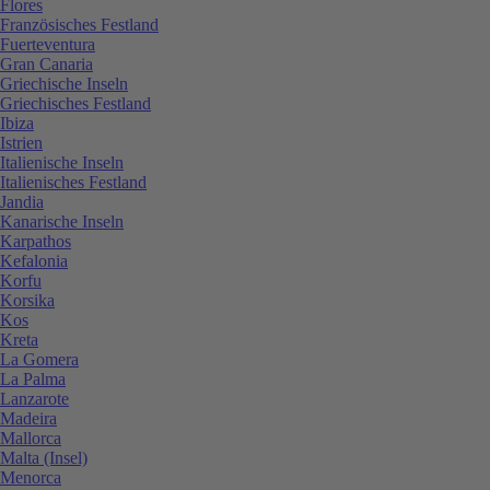
Flores
Französisches Festland
Fuerteventura
Gran Canaria
Griechische Inseln
Griechisches Festland
Ibiza
Istrien
Italienische Inseln
Italienisches Festland
Jandia
Kanarische Inseln
Karpathos
Kefalonia
Korfu
Korsika
Kos
Kreta
La Gomera
La Palma
Lanzarote
Madeira
Mallorca
Malta (Insel)
Menorca