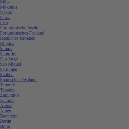
Milos
Mykonos
Naxos
Paros
Pico
Portugiesische Inseln
Portugiesisches Festland
Restliches Kroatien
Rhodos
Samos
Santorini
Sao Jorge
Sao Miguel
Sardinien
Sizilien
Spanisches Festland
Teneriffa
Terceira
Zakynthos
Alcudia
Arenal
Athen
Barcelona
Berlin
Bonn