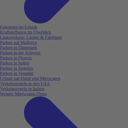
Fahrangst im Urlaub
Kraftstoffarten im Überblick
Linksverkehr: Länder & Fahrtipps
Parken auf Mallorca
Parken in Dänemark
Parken in der Schweiz
Parken in Florenz
Parken in Italien
Parken in Spanien
Parken in Venedig
Urlaub mit Hund und Mietwagen
Verkehrsregeln in den USA
Verkehrsregeln in Italien
Weitere Mietwagen-Tipps