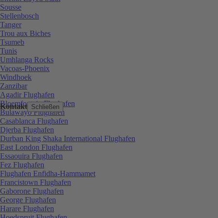
Sousse
Stellenbosch
Tanger
Trou aux Biches
Tsumeb
Tunis
Umhlanga Rocks
Vacoas-Phoenix
Windhoek
Zanzibar
Agadir Flughafen
Bloemfontein Flughafen
Kontakt
Schließen
Bulawayo Flughafen
Casablanca Flughafen
Djerba Flughafen
Durban King Shaka International Flughafen
East London Flughafen
Essaouira Flughafen
Fez Flughafen
Flughafen Enfidha-Hammamet
Francistown Flughafen
Gaborone Flughafen
George Flughafen
Harare Flughafen
Hoedspruit Flughafen