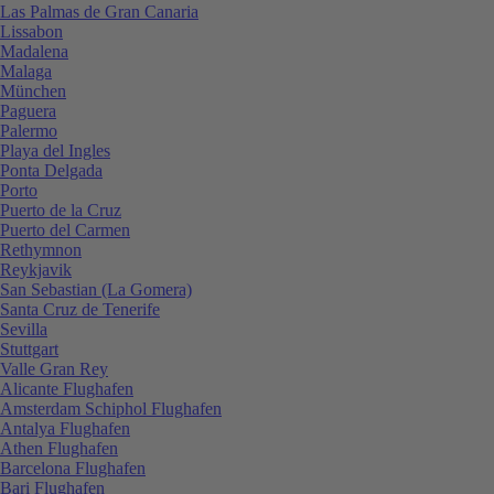
Las Palmas de Gran Canaria
Lissabon
Madalena
Malaga
München
Paguera
Palermo
Playa del Ingles
Ponta Delgada
Porto
Puerto de la Cruz
Puerto del Carmen
Rethymnon
Reykjavik
San Sebastian (La Gomera)
Santa Cruz de Tenerife
Sevilla
Stuttgart
Valle Gran Rey
Alicante Flughafen
Amsterdam Schiphol Flughafen
Antalya Flughafen
Athen Flughafen
Barcelona Flughafen
Bari Flughafen