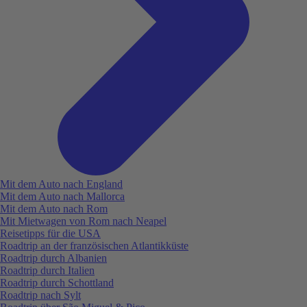
Mit dem Auto nach England
Mit dem Auto nach Mallorca
Mit dem Auto nach Rom
Mit Mietwagen von Rom nach Neapel
Reisetipps für die USA
Roadtrip an der französischen Atlantikküste
Roadtrip durch Albanien
Roadtrip durch Italien
Roadtrip durch Schottland
Roadtrip nach Sylt