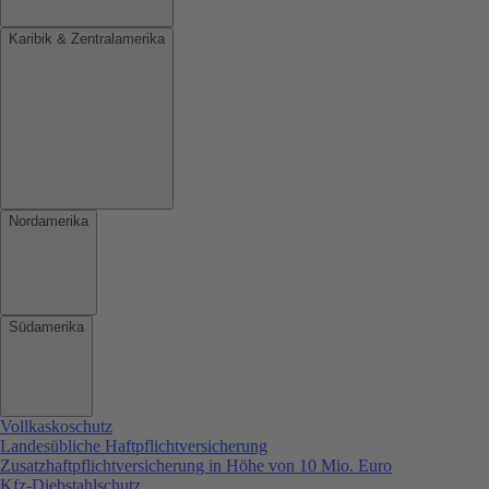
Karibik & Zentralamerika
Nordamerika
Südamerika
Vollkaskoschutz
Landesübliche Haftpflichtversicherung
Zusatzhaftpflichtversicherung in Höhe von 10 Mio. Euro
Kfz-Diebstahlschutz