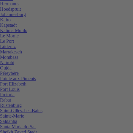
Hermanus
Hoedspruit
Johannesburg
Kairo
Kapstadt
Katima Mulilo
Le Morne
Le Port
Lüderitz
Marrakesch
Mombasa
Nairobi
Oujda
Péreybère
Pointe aux Piments
Port Elizabeth
Port Louis
Pretoria
Rabat
Rustenburg
Saint-Gilles-Les-Bains
Sainte-Marie
Saldanha
Santa Maria do Sal
Sheikh Zayed Stadt