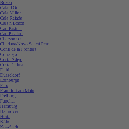
Bozen
Cala d'Or
Cala Millor
Cala Rajada
Cala'n Bosch
Can Pastilla
Can Picafort
Chersonisos
Chiclana/Novo Sancti Petri
Conil de la Frontera
Corralejo
Costa Adeje
Costa Calma
Dublin
Düsseldorf
Edinburgh
Faro
Frankfurt am Main
Freiburg
Funchal
Hamburg
Hannover
Horta
Köln
Kos-Stadt