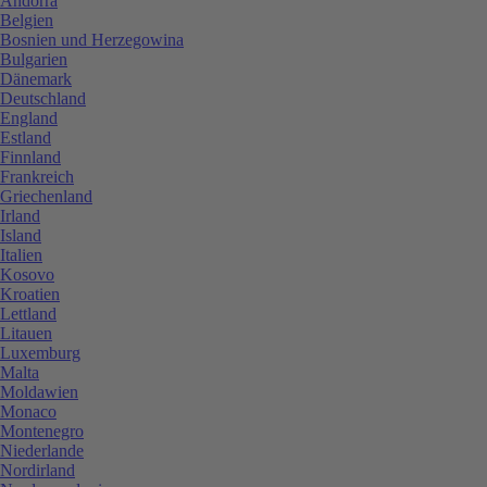
Andorra
Belgien
Bosnien und Herzegowina
Bulgarien
Dänemark
Deutschland
England
Estland
Finnland
Frankreich
Griechenland
Irland
Island
Italien
Kosovo
Kroatien
Lettland
Litauen
Luxemburg
Malta
Moldawien
Monaco
Montenegro
Niederlande
Nordirland