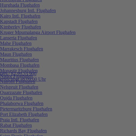
Hurghada Flughafen
Johannesburg Intl. Flughafen
Kairo Intl. Flughafen
Kapstadt Flughafen
Kimberley Flughafen
Kruger Mpumalanga Airport Flughafen
Lanseria Flughafen
Mahe Flughafen
Marrakesch Flughafen
Maun Flughafen
Mauritius Flughafen
Mombasa Flughafen
Monastir Flughafen
089 / 82 99 33 900
Nador Flughafen
erreichbar ab 09:00 Uhr
Nairobi Flughafen
Nelspruit Flughafen
Ouarzazate Flughafen
Oujda Flughafen
Phalaborwa Flughafen
Pietermaritzburg Flughafen
Port Elizabeth Flughafen
Praia Intl. Flughafen
Rabat Flughafen
Richards Bay Flughafen