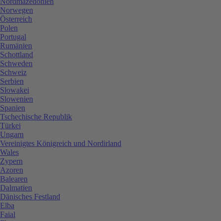
Nordmazedonien
Norwegen
Österreich
Polen
Portugal
Rumänien
Schottland
Schweden
Schweiz
Serbien
Slowakei
Slowenien
Spanien
Tschechische Republik
Türkei
Ungarn
Vereinigtes Königreich und Nordirland
Wales
Zypern
Azoren
Balearen
Dalmatien
Dänisches Festland
Elba
Faial