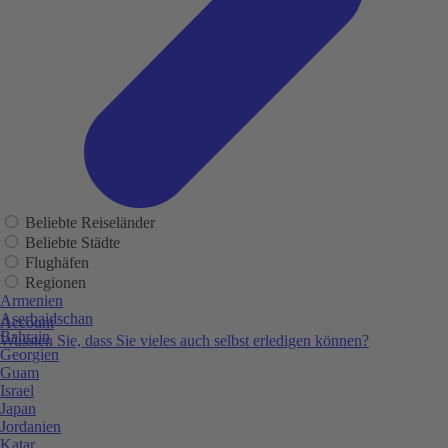
Beliebte Reiseländer
Beliebte Städte
Flughäfen
Regionen
Armenien
Aserbaidschan
Account
Bahrain
Wussten Sie, dass Sie vieles auch selbst erledigen können?
Georgien
Guam
Israel
Japan
Jordanien
Katar