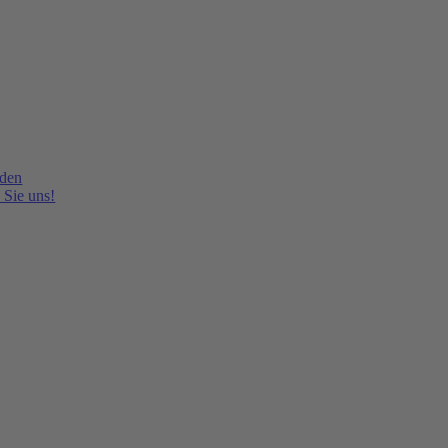
lden
 Sie uns!