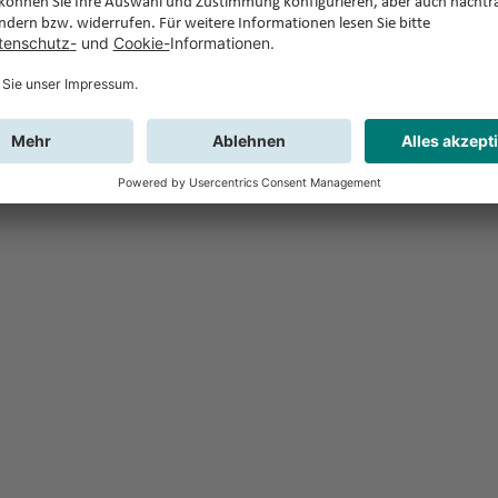
Feedback
Sie haben Fr
Buchung?