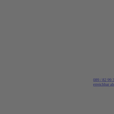
089 / 82 99 
erreichbar a