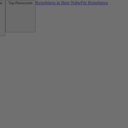
Reisebüros in Ihrer Nähe
Für Reisebüros
Mietwagen-Tipps
Top-Reiseziele