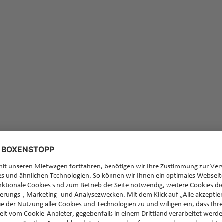
Feedb
Sie ha
zurüc