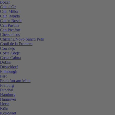
Bozen
Cala d'Or
Cala Millor
Cala Rajada
Cala'n Bosch
Can Pastilla
Can Picafort
Chersonisos
Chiclana/Novo Sancti Petri
Conil de la Frontera
Corralejo
Costa Adeje
Costa Calma
Dublin
Düsseldorf
Edinburgh
Faro
Frankfurt am Main
Freiburg
Funchal
Hamburg
Hannover
Horta
Köln
Kos-Stadt