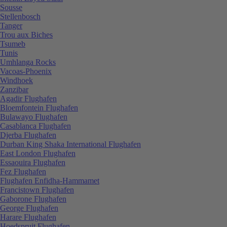
Sousse
Stellenbosch
Tanger
Trou aux Biches
Tsumeb
Tunis
Umhlanga Rocks
Vacoas-Phoenix
Windhoek
Zanzibar
Agadir Flughafen
Bloemfontein Flughafen
Bulawayo Flughafen
Casablanca Flughafen
Djerba Flughafen
Durban King Shaka International Flughafen
East London Flughafen
Essaouira Flughafen
Fez Flughafen
Flughafen Enfidha-Hammamet
Francistown Flughafen
Gaborone Flughafen
George Flughafen
Harare Flughafen
Hoedspruit Flughafen