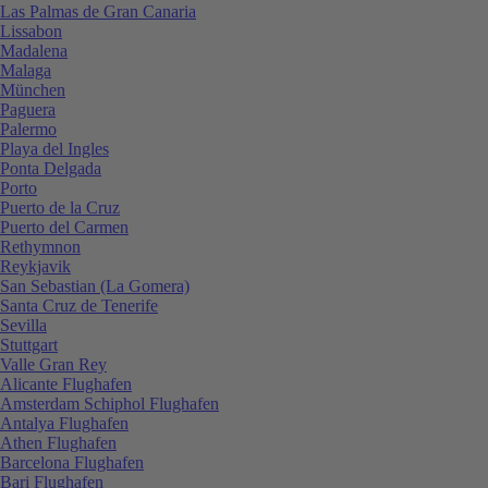
Las Palmas de Gran Canaria
Lissabon
Madalena
Malaga
München
Paguera
Palermo
Playa del Ingles
Ponta Delgada
Porto
Puerto de la Cruz
Puerto del Carmen
Rethymnon
Reykjavik
San Sebastian (La Gomera)
Santa Cruz de Tenerife
Sevilla
Stuttgart
Valle Gran Rey
Alicante Flughafen
Amsterdam Schiphol Flughafen
Antalya Flughafen
Athen Flughafen
Barcelona Flughafen
Bari Flughafen