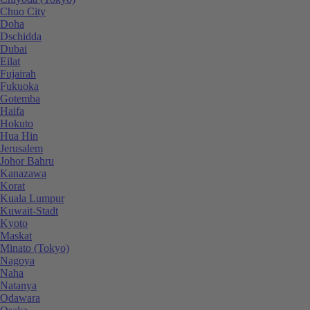
Chuo City
Doha
Dschidda
Dubai
Eilat
Fujairah
Fukuoka
Gotemba
Haifa
Hokuto
Hua Hin
Jerusalem
Johor Bahru
Kanazawa
Korat
Kuala Lumpur
Kuwait-Stadt
Kyoto
Maskat
Minato (Tokyo)
Nagoya
Naha
Natanya
Odawara