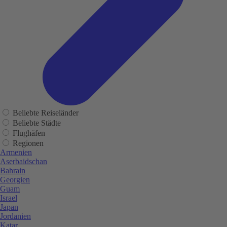
Beliebte Reiseländer
Beliebte Städte
Flughäfen
Regionen
Armenien
Aserbaidschan
Bahrain
Georgien
Guam
Israel
Japan
Jordanien
Katar