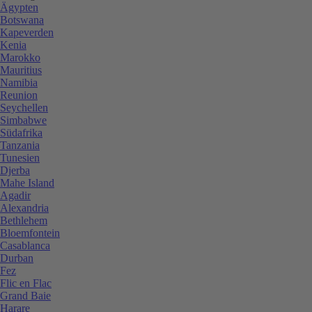
Ägypten
Botswana
Kapeverden
Kenia
Marokko
Mauritius
Namibia
Reunion
Seychellen
Simbabwe
Südafrika
Tanzania
Tunesien
Djerba
Mahe Island
Agadir
Alexandria
Bethlehem
Bloemfontein
Casablanca
Durban
Fez
Flic en Flac
Grand Baie
Harare