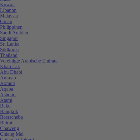
Kuwait
Libanon
Malaysia
Oman
Philippinen
Saudi Arabien
Singapur
Sri Lanka
Südkorea
Thailand
Vereinigte Arabische Emirate
Khao Lak
Abu Dhabi
Amman
Aomori
Aqaba
Ashdod
Atami
Baku
Bangkok
Beerscheba
Beirut
Chaweng
Chiang Mai
Chiyoda (Tokyo)