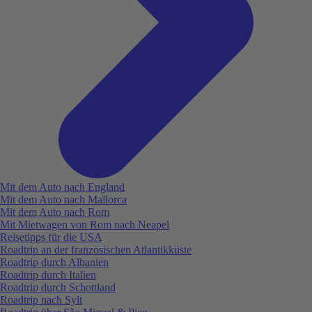
Mit dem Auto nach England
Mit dem Auto nach Mallorca
Mit dem Auto nach Rom
Mit Mietwagen von Rom nach Neapel
Reisetipps für die USA
Roadtrip an der französischen Atlantikküste
Roadtrip durch Albanien
Roadtrip durch Italien
Roadtrip durch Schottland
Roadtrip nach Sylt