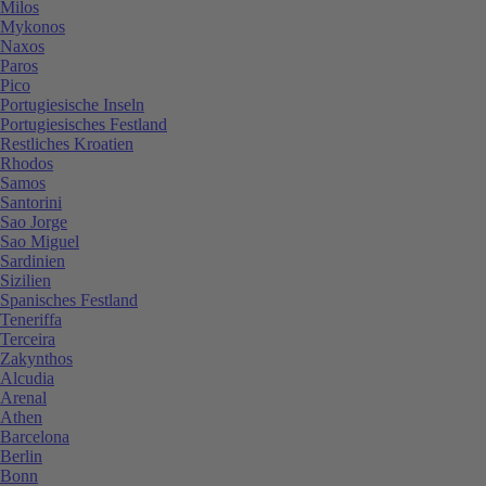
Milos
Mykonos
Naxos
Paros
Pico
Portugiesische Inseln
Portugiesisches Festland
Restliches Kroatien
Rhodos
Samos
Santorini
Sao Jorge
Sao Miguel
Sardinien
Sizilien
Spanisches Festland
Teneriffa
Terceira
Zakynthos
Alcudia
Arenal
Athen
Barcelona
Berlin
Bonn