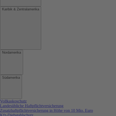
Karibik & Zentralamerika
Nordamerika
Südamerika
Vollkaskoschutz
Landesübliche Haftpflichtversicherung
Zusatzhaftpflichtversicherung in Höhe von 10 Mio. Euro
Kfz-Diebstahlschutz