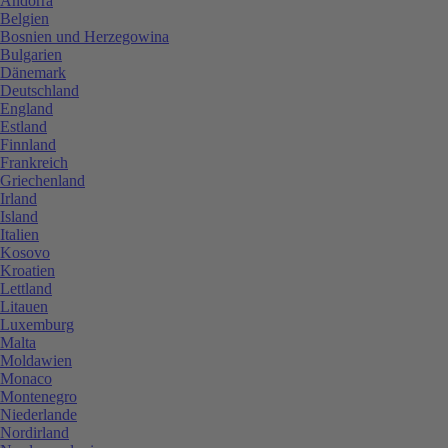
Andorra
Belgien
Bosnien und Herzegowina
Bulgarien
Dänemark
Deutschland
England
Estland
Finnland
Frankreich
Griechenland
Irland
Island
Italien
Kosovo
Kroatien
Lettland
Litauen
Luxemburg
Malta
Moldawien
Monaco
Montenegro
Niederlande
Nordirland