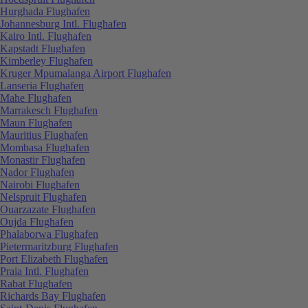
Hurghada Flughafen
Johannesburg Intl. Flughafen
Kairo Intl. Flughafen
Kapstadt Flughafen
Kimberley Flughafen
Kruger Mpumalanga Airport Flughafen
Lanseria Flughafen
Mahe Flughafen
Marrakesch Flughafen
Maun Flughafen
Mauritius Flughafen
Mombasa Flughafen
Monastir Flughafen
Nador Flughafen
Nairobi Flughafen
Nelspruit Flughafen
Ouarzazate Flughafen
Oujda Flughafen
Phalaborwa Flughafen
Pietermaritzburg Flughafen
Port Elizabeth Flughafen
Praia Intl. Flughafen
Rabat Flughafen
Richards Bay Flughafen