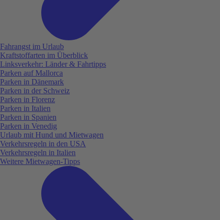
Fahrangst im Urlaub
Kraftstoffarten im Überblick
Linksverkehr: Länder & Fahrtipps
Parken auf Mallorca
Parken in Dänemark
Parken in der Schweiz
Parken in Florenz
Parken in Italien
Parken in Spanien
Parken in Venedig
Urlaub mit Hund und Mietwagen
Verkehrsregeln in den USA
Verkehrsregeln in Italien
Weitere Mietwagen-Tipps