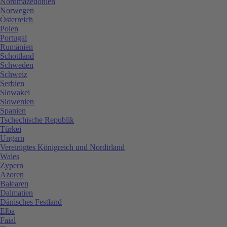
Nordmazedonien
Norwegen
Österreich
Polen
Portugal
Rumänien
Schottland
Schweden
Schweiz
Serbien
Slowakei
Slowenien
Spanien
Tschechische Republik
Türkei
Ungarn
Vereinigtes Königreich und Nordirland
Wales
Zypern
Azoren
Balearen
Dalmatien
Dänisches Festland
Elba
Faial