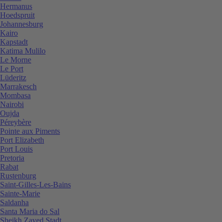
Hermanus
Hoedspruit
Johannesburg
Kairo
Kapstadt
Katima Mulilo
Le Morne
Le Port
Lüderitz
Marrakesch
Mombasa
Nairobi
Oujda
Péreybère
Pointe aux Piments
Port Elizabeth
Port Louis
Pretoria
Rabat
Rustenburg
Saint-Gilles-Les-Bains
Sainte-Marie
Saldanha
Santa Maria do Sal
Sheikh Zayed Stadt