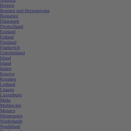
Andorra
Belgien
Bosnien und Herzegowina
Bulgarien
Dänemark
Deutschland
England
Estland
Finnland
Frankreich
Griechenland
Irland
Island
Italien
Kosovo
Kroatien
Lettland
Litauen
Luxemburg
Malta
Moldawien
Monaco
Montenegro
Niederlande
Nordirland