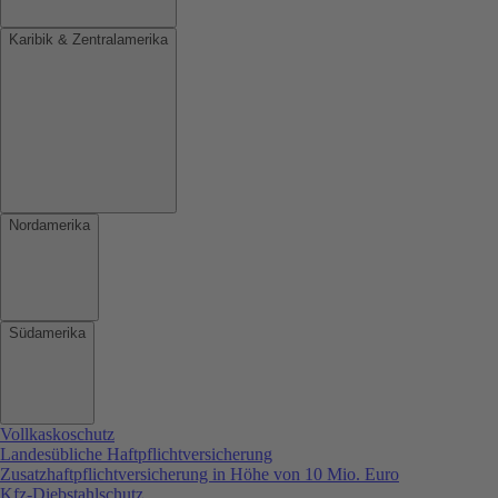
Karibik & Zentralamerika
Nordamerika
Südamerika
Vollkaskoschutz
Landesübliche Haftpflichtversicherung
Zusatzhaftpflichtversicherung in Höhe von 10 Mio. Euro
Kfz-Diebstahlschutz