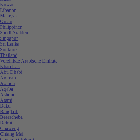
Kuwait
Libanon
Malaysia
Oman
Philippinen
Saudi Arabien
Singapur
Sri Lanka
Südkorea
Thailand
Vereinigte Arabische Emirate
Khao Lak
Abu Dhabi
Amman
Aomori
Aqaba
Ashdod
Atami
Baku
Bangkok
Beerscheba
Beirut
Chaweng
Chiang Mai
Chiyoda (Tokyo)