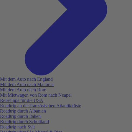
Mit dem Auto nach England
Mit dem Auto nach Mallorca
Mit dem Auto nach Rom
Mit Mietwagen von Rom nach Neapel
Reisetipps für die USA
Roadtrip an der französischen Atlantikküste
Roadtrip durch Albanien
Roadtrip durch Italien
Roadtrip durch Schottland
Roadtrip nach Sylt