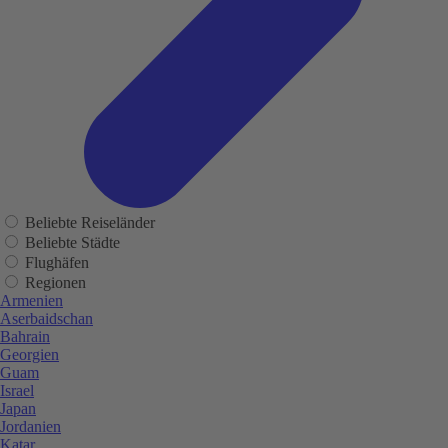
Beliebte Reiseländer
Beliebte Städte
Flughäfen
Regionen
Armenien
Aserbaidschan
Bahrain
Georgien
Guam
Israel
Japan
Jordanien
Katar