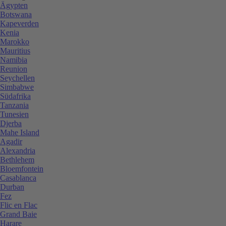
Ägypten
Botswana
Kapeverden
Kenia
Marokko
Mauritius
Namibia
Reunion
Seychellen
Simbabwe
Südafrika
Tanzania
Tunesien
Djerba
Mahe Island
Agadir
Alexandria
Bethlehem
Bloemfontein
Casablanca
Durban
Fez
Flic en Flac
Grand Baie
Harare