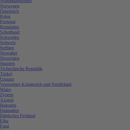
Nordmazedonien
Norwegen
Österreich
Polen
Portugal
Rumänien
Schottland
Schweden
Schweiz
Serbien
Slowakei
Slowenien
Spanien
Tschechische Republik
Türkei
Ungarn
Vereinigtes Königreich und Nordirland
Wales
Zypern
Azoren
Balearen
Dalmatien
Dänisches Festland
Elba
Faial