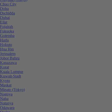
Chuo City
Doha
Dschidda
Dubai
Eilat
Fujairah
Fukuoka
Gotemba
Haifa
Hokuto
Hua Hin
Jerusalem
Johor Bahru
Kanazawa
Korat
Kuala Lumpur
Kuwait-Stadt
Kyoto
Maskat
Minato (Tokyo)
Nagoya
Naha
Natanya
Odawara