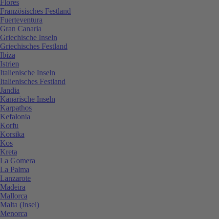
Flores
Französisches Festland
Fuerteventura
Gran Canaria
Griechische Inseln
Griechisches Festland
Ibiza
Istrien
Italienische Inseln
Italienisches Festland
Jandia
Kanarische Inseln
Karpathos
Kefalonia
Korfu
Korsika
Kos
Kreta
La Gomera
La Palma
Lanzarote
Madeira
Mallorca
Malta (Insel)
Menorca