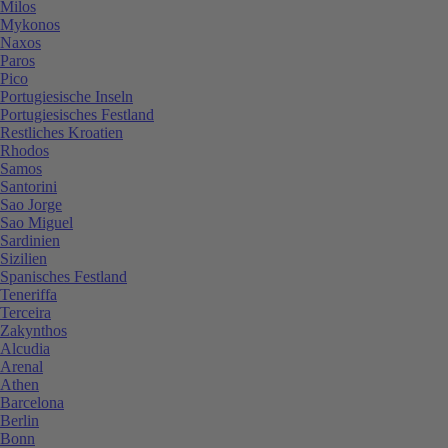
Milos
Mykonos
Naxos
Paros
Pico
Portugiesische Inseln
Portugiesisches Festland
Restliches Kroatien
Rhodos
Samos
Santorini
Sao Jorge
Sao Miguel
Sardinien
Sizilien
Spanisches Festland
Teneriffa
Terceira
Zakynthos
Alcudia
Arenal
Athen
Barcelona
Berlin
Bonn