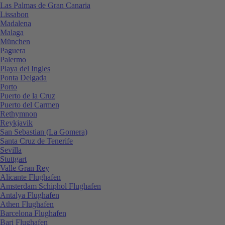
Las Palmas de Gran Canaria
Lissabon
Madalena
Malaga
München
Paguera
Palermo
Playa del Ingles
Ponta Delgada
Porto
Puerto de la Cruz
Puerto del Carmen
Rethymnon
Reykjavik
San Sebastian (La Gomera)
Santa Cruz de Tenerife
Sevilla
Stuttgart
Valle Gran Rey
Alicante Flughafen
Amsterdam Schiphol Flughafen
Antalya Flughafen
Athen Flughafen
Barcelona Flughafen
Bari Flughafen