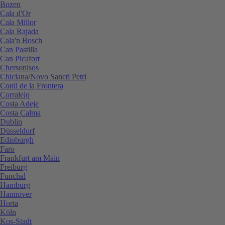
Bozen
Cala d'Or
Cala Millor
Cala Rajada
Cala'n Bosch
Can Pastilla
Can Picafort
Chersonisos
Chiclana/Novo Sancti Petri
Conil de la Frontera
Corralejo
Costa Adeje
Costa Calma
Dublin
Düsseldorf
Edinburgh
Faro
Frankfurt am Main
Freiburg
Funchal
Hamburg
Hannover
Horta
Köln
Kos-Stadt