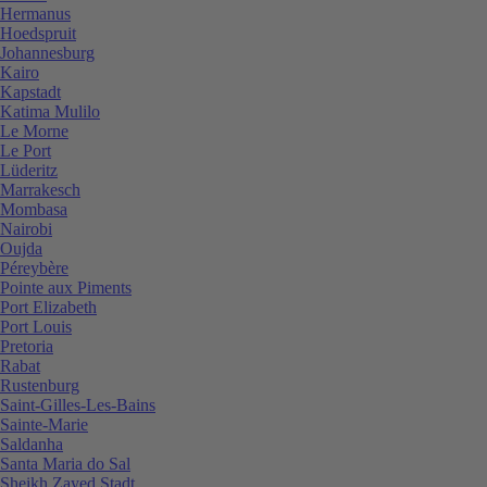
Hermanus
Hoedspruit
Johannesburg
Kairo
Kapstadt
Katima Mulilo
Le Morne
Le Port
Lüderitz
Marrakesch
Mombasa
Nairobi
Oujda
Péreybère
Pointe aux Piments
Port Elizabeth
Port Louis
Pretoria
Rabat
Rustenburg
Saint-Gilles-Les-Bains
Sainte-Marie
Saldanha
Santa Maria do Sal
Sheikh Zayed Stadt