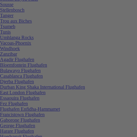
Sousse
Stellenbosch
Tanger
Trou aux Biches
Tsumeb
Tunis
Umhlanga Rocks
Vacoas-Phoenix
Windhoek
Zanzibar
Agadir Flughafen
Bloemfontein Flughafen
Bulawayo Flughafen
Casablanca Flughafen
Djerba Flughafen
Durban King Shaka International Flughafen
East London Flughafen
Essaouira Flughafen
Fez Flughafen
Flughafen Enfidha-Hammamet
Francistown Flughafen
Gaborone Flughafen
George Flughafen
Harare Flughafen
Hoedspruit Flughafen