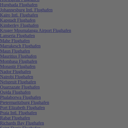
Hurghada Flughafen
Johannesburg Intl. Flughafen
Kairo Intl. Flughafen
Kapstadt Flughafen
Kimberley Flughafen
Kruger Mpumalanga Airport Flughafen
Lanseria Flughafen
Mahe Flughafen
Marrakesch Flughafen
Maun Flughafen
Mauritius Flughafen
Mombasa Flughafen
Monastir Flughafen
Nador Flughafen
Nairobi Flughafen
Nelspruit Flughafen
Ouarzazate Flughafen
Oujda Flughafen
Phalaborwa Flughafen
Pietermaritzburg Flughafen
Port Elizabeth Flughafen
Praia Intl. Flughafen
Rabat Flughafen
Richards Bay Flughafen