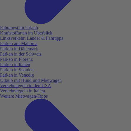
Fahrangst im Urlaub
Kraftstoffarten im Überblick
Linksverkehr: Länder & Fahrtipps
Parken auf Mallorca
Parken in Dänemark
Parken in der Schweiz
Parken in Florenz
Parken in Italien
Parken in Spanien
Parken in Venedig
Urlaub mit Hund und Mietwagen
Verkehrsregeln in den USA
Verkehrsregeln in Italien
Weitere Mietwagen-Tipps