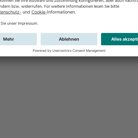
Feedback
Sie haben Fr
Buchung?