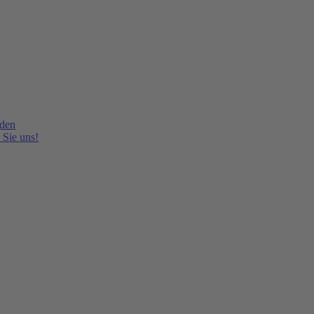
lden
 Sie uns!