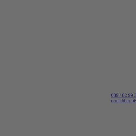
089 / 82 99 
erreichbar b