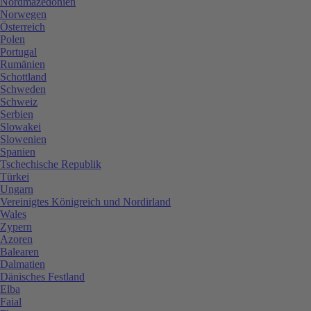
Nordmazedonien
Norwegen
Österreich
Polen
Portugal
Rumänien
Schottland
Schweden
Schweiz
Serbien
Slowakei
Slowenien
Spanien
Tschechische Republik
Türkei
Ungarn
Vereinigtes Königreich und Nordirland
Wales
Zypern
Azoren
Balearen
Dalmatien
Dänisches Festland
Elba
Faial