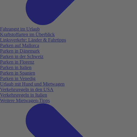
Fahrangst im Urlaub
Kraftstoffarten im Überblick
Linksverkehr: Länder & Fahrtipps
Parken auf Mallorca
Parken in Dänemark
Parken in der Schweiz
Parken in Florenz
Parken in Italien
Parken in Spanien
Parken in Venedig
Urlaub mit Hund und Mietwagen
Verkehrsregeln in den USA
Verkehrsregeln in Italien
Weitere Mietwagen-Tipps