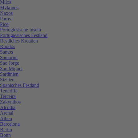
Milos
Mykonos
Naxos
Paros
Pico
Portugiesische Inseln
Portugiesisches Festland
Restliches Kroatien
Rhodos
Samos
Santorini
Sao Jorge
Sao Miguel
Sardinien
Sizilien
Spanisches Festland
Teneriffa
Terceira
Zakynthos
Alcudia
Arenal
Athen
Barcelona
Berlin
Bonn