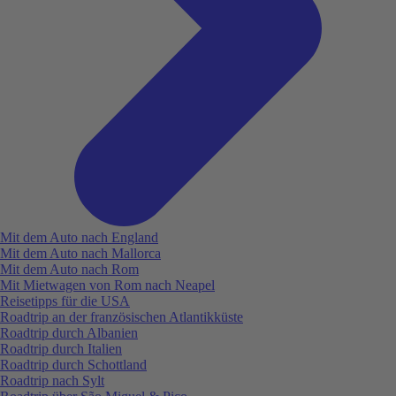
Mit dem Auto nach England
Mit dem Auto nach Mallorca
Mit dem Auto nach Rom
Mit Mietwagen von Rom nach Neapel
Reisetipps für die USA
Roadtrip an der französischen Atlantikküste
Roadtrip durch Albanien
Roadtrip durch Italien
Roadtrip durch Schottland
Roadtrip nach Sylt