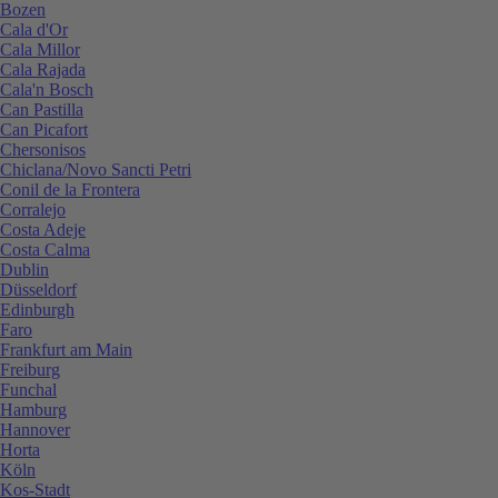
Bozen
Cala d'Or
Cala Millor
Cala Rajada
Cala'n Bosch
Can Pastilla
Can Picafort
Chersonisos
Chiclana/Novo Sancti Petri
Conil de la Frontera
Corralejo
Costa Adeje
Costa Calma
Dublin
Düsseldorf
Edinburgh
Faro
Frankfurt am Main
Freiburg
Funchal
Hamburg
Hannover
Horta
Köln
Kos-Stadt