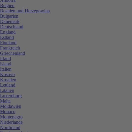
Andorra
Belgien
Bosnien und Herzegowina
Bulgarien
Dänemark
Deutschland
England
Estland
Finnland
Frankreich
Griechenland
Irland
Island
Italien
Kosovo
Kroatien
Lettland
Litauen
Luxemburg
Malta
Moldawien
Monaco
Montenegro
Niederlande
Nordirland