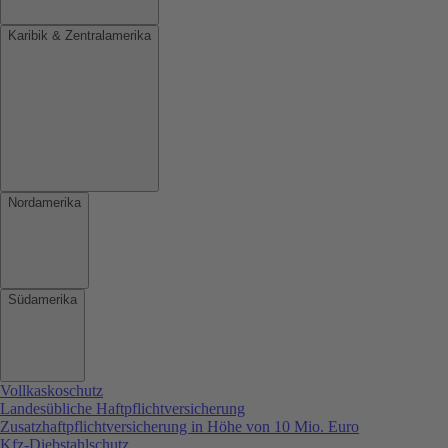
Karibik & Zentralamerika
Nordamerika
Südamerika
Vollkaskoschutz
Landesübliche Haftpflichtversicherung
Zusatzhaftpflichtversicherung in Höhe von 10 Mio. Euro
Kfz-Diebstahlschutz