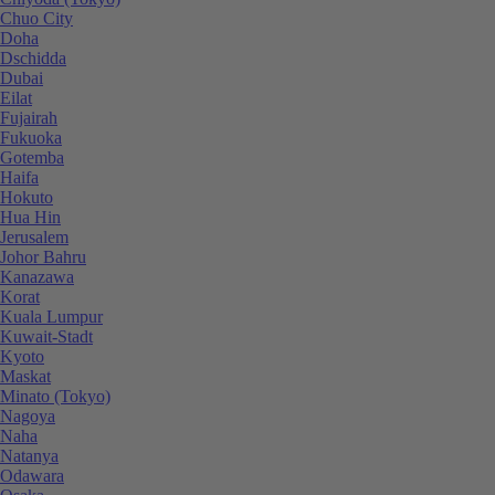
Chuo City
Doha
Dschidda
Dubai
Eilat
Fujairah
Fukuoka
Gotemba
Haifa
Hokuto
Hua Hin
Jerusalem
Johor Bahru
Kanazawa
Korat
Kuala Lumpur
Kuwait-Stadt
Kyoto
Maskat
Minato (Tokyo)
Nagoya
Naha
Natanya
Odawara