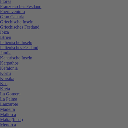
Flores
Französisches Festland
Fuerteventura
Gran Canaria
Griechische Inseln
Griechisches Festland
Ibiza
Istrien
Italienische Inseln
Italienisches Festland
Jandia
Kanarische Inseln
Karpathos
Kefalonia
Korfu
Korsika
Kos
Kreta
La Gomera
La Palma
Lanzarote
Madeira
Mallorca
Malta (Insel)
Menorca