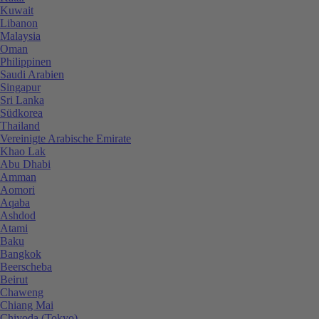
Kuwait
Libanon
Malaysia
Oman
Philippinen
Saudi Arabien
Singapur
Sri Lanka
Südkorea
Thailand
Vereinigte Arabische Emirate
Khao Lak
Abu Dhabi
Amman
Aomori
Aqaba
Ashdod
Atami
Baku
Bangkok
Beerscheba
Beirut
Chaweng
Chiang Mai
Chiyoda (Tokyo)