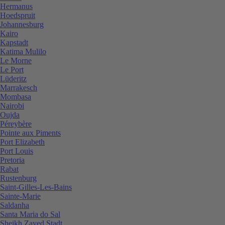
Hermanus
Hoedspruit
Johannesburg
Kairo
Kapstadt
Katima Mulilo
Le Morne
Le Port
Lüderitz
Marrakesch
Mombasa
Nairobi
Oujda
Péreybère
Pointe aux Piments
Port Elizabeth
Port Louis
Pretoria
Rabat
Rustenburg
Saint-Gilles-Les-Bains
Sainte-Marie
Saldanha
Santa Maria do Sal
Sheikh Zayed Stadt