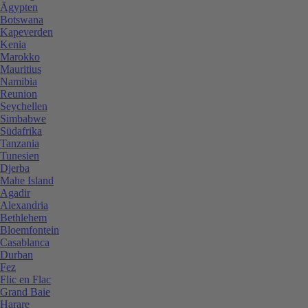
Ägypten
Botswana
Kapeverden
Kenia
Marokko
Mauritius
Namibia
Reunion
Seychellen
Simbabwe
Südafrika
Tanzania
Tunesien
Djerba
Mahe Island
Agadir
Alexandria
Bethlehem
Bloemfontein
Casablanca
Durban
Fez
Flic en Flac
Grand Baie
Harare