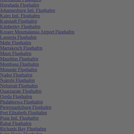
Hurghada Flughafen
Johannesburg Intl. Flughafen
Kairo Intl. Flughafen
Kapstadt Flughafen
Kimberley Flughafen
Kruger Mpumalanga Airport Flughafen
Lanseria Flughafen
Mahe Flughafen
Marrakesch Flughafen
Maun Flughafen
Mauritius Flughafen
Mombasa Flughafen
Monastir Flughafen
Nador Flughafen
Nairobi Flughafen
Nelspruit Flughafen
Ouarzazate Flughafen
Oujda Flughafen
Phalaborwa Flughafen
Pietermaritzburg Flughafen
Port Elizabeth Flughafen
Praia Intl. Flughafen
Rabat Flughafen
Richards Bay Flughafen