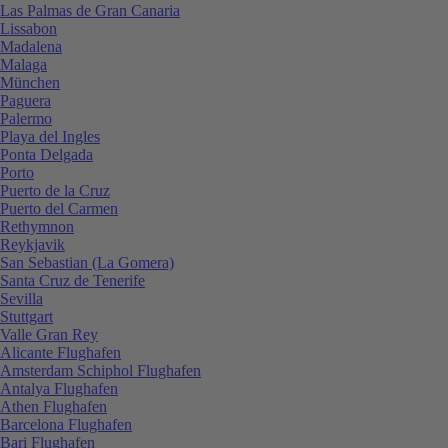
Las Palmas de Gran Canaria
Lissabon
Madalena
Malaga
München
Paguera
Palermo
Playa del Ingles
Ponta Delgada
Porto
Puerto de la Cruz
Puerto del Carmen
Rethymnon
Reykjavik
San Sebastian (La Gomera)
Santa Cruz de Tenerife
Sevilla
Stuttgart
Valle Gran Rey
Alicante Flughafen
Amsterdam Schiphol Flughafen
Antalya Flughafen
Athen Flughafen
Barcelona Flughafen
Bari Flughafen