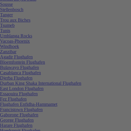
Sousse
Stellenbosch
Tanger
Trou aux Biches
Tsumeb
Tunis
Umhlanga Rocks
Vacoas-Phoenix
Windhoek
Zanzibar
Agadir Flughafen
Bloemfontein Flughafen
Bulawayo Flughafen
Casablanca Flughafen
Djerba Flughafen
Durban King Shaka International Flughafen
East London Flughafen
Essaouira Flughafen
Fez Flughafen
Flughafen Enfidha-Hammamet
Francistown Flughafen
Gaborone Flughafen
George Flughafen
Harare Flughafen
Hoedspruit Flughafen