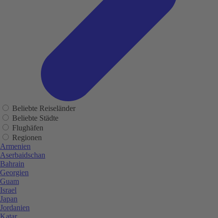
Beliebte Reiseländer
Beliebte Städte
Flughäfen
Regionen
Armenien
Aserbaidschan
Bahrain
Georgien
Guam
Israel
Japan
Jordanien
Katar