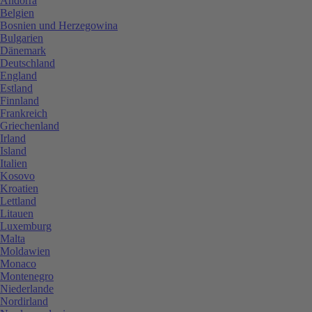
Andorra
Belgien
Bosnien und Herzegowina
Bulgarien
Dänemark
Deutschland
England
Estland
Finnland
Frankreich
Griechenland
Irland
Island
Italien
Kosovo
Kroatien
Lettland
Litauen
Luxemburg
Malta
Moldawien
Monaco
Montenegro
Niederlande
Nordirland