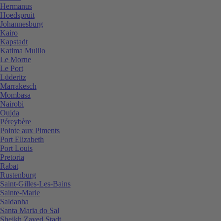
Hermanus
Hoedspruit
Johannesburg
Kairo
Kapstadt
Katima Mulilo
Le Morne
Le Port
Lüderitz
Marrakesch
Mombasa
Nairobi
Oujda
Péreybère
Pointe aux Piments
Port Elizabeth
Port Louis
Pretoria
Rabat
Rustenburg
Saint-Gilles-Les-Bains
Sainte-Marie
Saldanha
Santa Maria do Sal
Sheikh Zayed Stadt