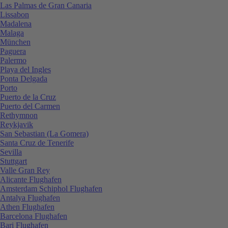
Las Palmas de Gran Canaria
Lissabon
Madalena
Malaga
München
Paguera
Palermo
Playa del Ingles
Ponta Delgada
Porto
Puerto de la Cruz
Puerto del Carmen
Rethymnon
Reykjavik
San Sebastian (La Gomera)
Santa Cruz de Tenerife
Sevilla
Stuttgart
Valle Gran Rey
Alicante Flughafen
Amsterdam Schiphol Flughafen
Antalya Flughafen
Athen Flughafen
Barcelona Flughafen
Bari Flughafen