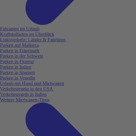
Fahrangst im Urlaub
Kraftstoffarten im Überblick
Linksverkehr: Länder & Fahrtipps
Parken auf Mallorca
Parken in Dänemark
Parken in der Schweiz
Parken in Florenz
Parken in Italien
Parken in Spanien
Parken in Venedig
Urlaub mit Hund und Mietwagen
Verkehrsregeln in den USA
Verkehrsregeln in Italien
Weitere Mietwagen-Tipps