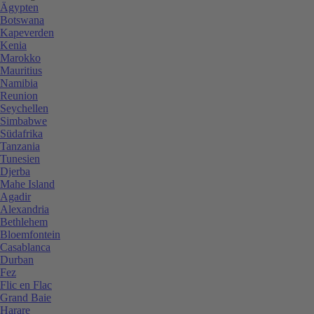
Ägypten
Botswana
Kapeverden
Kenia
Marokko
Mauritius
Namibia
Reunion
Seychellen
Simbabwe
Südafrika
Tanzania
Tunesien
Djerba
Mahe Island
Agadir
Alexandria
Bethlehem
Bloemfontein
Casablanca
Durban
Fez
Flic en Flac
Grand Baie
Harare