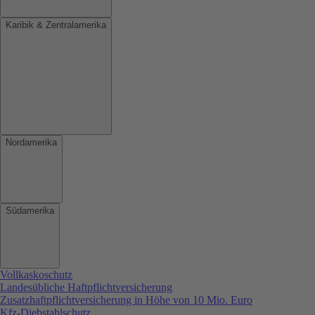
Karibik & Zentralamerika
Nordamerika
Südamerika
Vollkaskoschutz
Landesübliche Haftpflichtversicherung
Zusatzhaftpflichtversicherung in Höhe von 10 Mio. Euro
Kfz-Diebstahlschutz