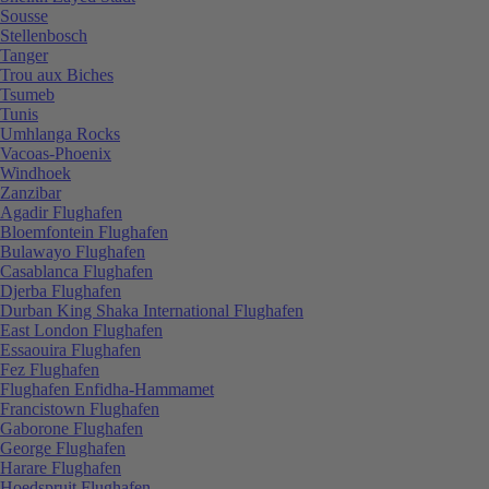
Sousse
Stellenbosch
Tanger
Trou aux Biches
Tsumeb
Tunis
Umhlanga Rocks
Vacoas-Phoenix
Windhoek
Zanzibar
Agadir Flughafen
Bloemfontein Flughafen
Bulawayo Flughafen
Casablanca Flughafen
Djerba Flughafen
Durban King Shaka International Flughafen
East London Flughafen
Essaouira Flughafen
Fez Flughafen
Flughafen Enfidha-Hammamet
Francistown Flughafen
Gaborone Flughafen
George Flughafen
Harare Flughafen
Hoedspruit Flughafen