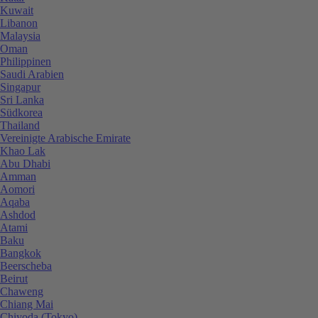
Kuwait
Libanon
Malaysia
Oman
Philippinen
Saudi Arabien
Singapur
Sri Lanka
Südkorea
Thailand
Vereinigte Arabische Emirate
Khao Lak
Abu Dhabi
Amman
Aomori
Aqaba
Ashdod
Atami
Baku
Bangkok
Beerscheba
Beirut
Chaweng
Chiang Mai
Chiyoda (Tokyo)