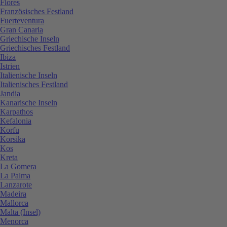
Flores
Französisches Festland
Fuerteventura
Gran Canaria
Griechische Inseln
Griechisches Festland
Ibiza
Istrien
Italienische Inseln
Italienisches Festland
Jandia
Kanarische Inseln
Karpathos
Kefalonia
Korfu
Korsika
Kos
Kreta
La Gomera
La Palma
Lanzarote
Madeira
Mallorca
Malta (Insel)
Menorca