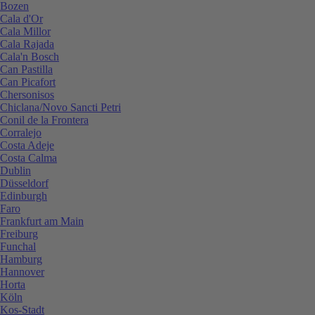
Bozen
Cala d'Or
Cala Millor
Cala Rajada
Cala'n Bosch
Can Pastilla
Can Picafort
Chersonisos
Chiclana/Novo Sancti Petri
Conil de la Frontera
Corralejo
Costa Adeje
Costa Calma
Dublin
Düsseldorf
Edinburgh
Faro
Frankfurt am Main
Freiburg
Funchal
Hamburg
Hannover
Horta
Köln
Kos-Stadt