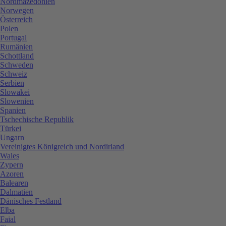
Nordmazedonien
Norwegen
Österreich
Polen
Portugal
Rumänien
Schottland
Schweden
Schweiz
Serbien
Slowakei
Slowenien
Spanien
Tschechische Republik
Türkei
Ungarn
Vereinigtes Königreich und Nordirland
Wales
Zypern
Azoren
Balearen
Dalmatien
Dänisches Festland
Elba
Faial