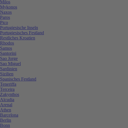
Milos
Mykonos
Naxos
Paros
Pico
Portugiesische Inseln
Portugiesisches Festland
Restliches Kroatien
Rhodos
Samos
Santorini
Sao Jorge
Sao Miguel
Sardinien
Sizilien
Spanisches Festland
Teneriffa
Terceira
Zakynthos
Alcudia
Arenal
Athen
Barcelona
Berlin
Bonn