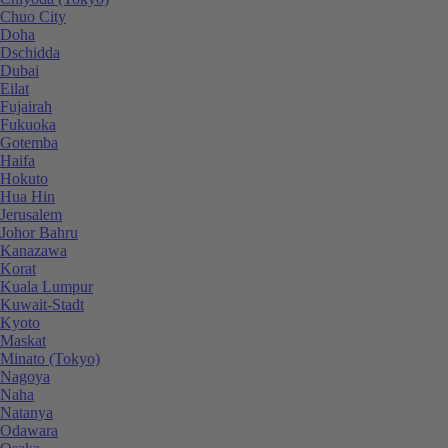
Chuo City
Doha
Dschidda
Dubai
Eilat
Fujairah
Fukuoka
Gotemba
Haifa
Hokuto
Hua Hin
Jerusalem
Johor Bahru
Kanazawa
Korat
Kuala Lumpur
Kuwait-Stadt
Kyoto
Maskat
Minato (Tokyo)
Nagoya
Naha
Natanya
Odawara