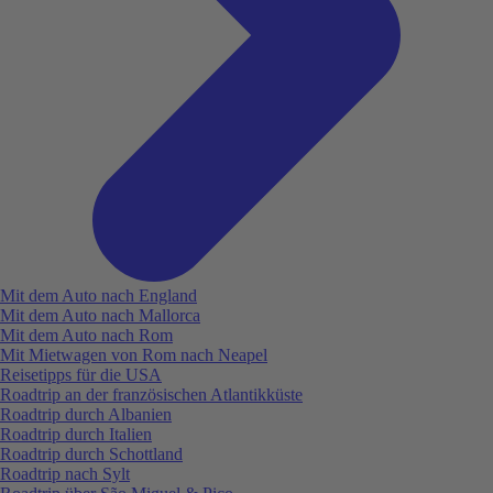
Mit dem Auto nach England
Mit dem Auto nach Mallorca
Mit dem Auto nach Rom
Mit Mietwagen von Rom nach Neapel
Reisetipps für die USA
Roadtrip an der französischen Atlantikküste
Roadtrip durch Albanien
Roadtrip durch Italien
Roadtrip durch Schottland
Roadtrip nach Sylt