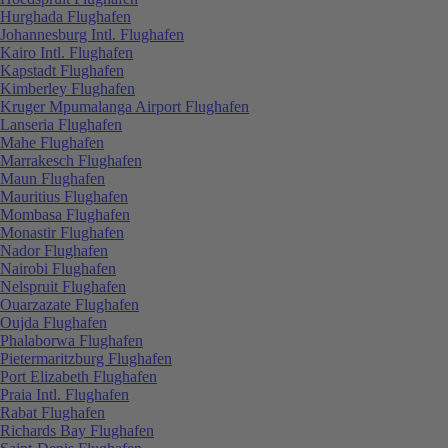
Hurghada Flughafen
Johannesburg Intl. Flughafen
Kairo Intl. Flughafen
Kapstadt Flughafen
Kimberley Flughafen
Kruger Mpumalanga Airport Flughafen
Lanseria Flughafen
Mahe Flughafen
Marrakesch Flughafen
Maun Flughafen
Mauritius Flughafen
Mombasa Flughafen
Monastir Flughafen
Nador Flughafen
Nairobi Flughafen
Nelspruit Flughafen
Ouarzazate Flughafen
Oujda Flughafen
Phalaborwa Flughafen
Pietermaritzburg Flughafen
Port Elizabeth Flughafen
Praia Intl. Flughafen
Rabat Flughafen
Richards Bay Flughafen