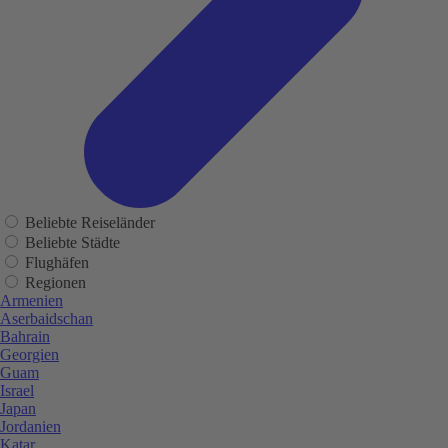
Beliebte Reiseländer
Beliebte Städte
Flughäfen
Regionen
Armenien
Aserbaidschan
Bahrain
Georgien
Guam
Israel
Japan
Jordanien
Katar