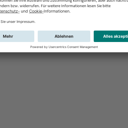
Feedback
Sie haben Fr
Buchung?