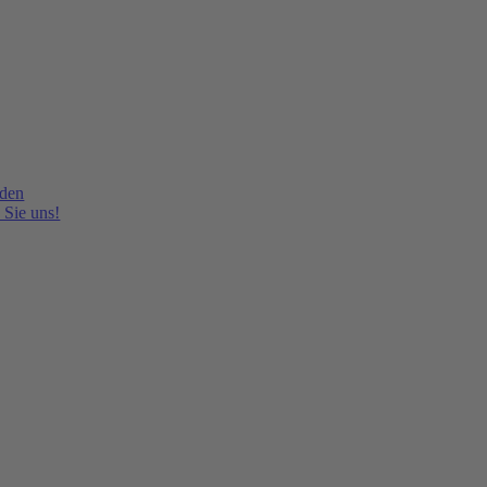
lden
 Sie uns!