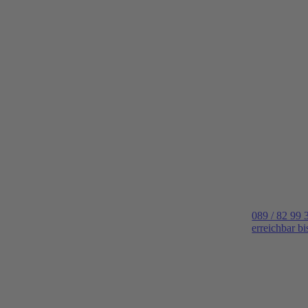
089 / 82 99 
erreichbar b